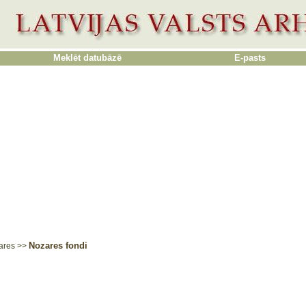
Meklēt datubāzē
E-pasts
Nozares fondi
ares
>>