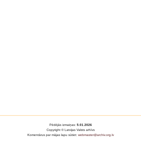
Pēdējās izmaiņas:
5.01.2026
Copyright © Latvijas Valsts arhīvs
Komentārus par mājas lapu sūtiet:
webmaster@archiv.org.lv