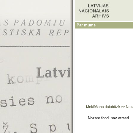
Par mums
Meklēšana datubāzē
>>
Noz
Nozarē fondi nav atrasti.