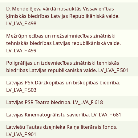
D. Mendeļējeva vārdā nosauktās Vissavienības
ķīmiskās biedrības Latvijas Republikāniskā valde.
LV_LVA_F 498
Mežrūpniecības un mežsaimniecības zinātniski
tehniskās biedrības Latvijas republikāniskā valde.
LV_LVA_F 499
Poligrāfijas un izdevniecības zinātniski tehniskās
biedrības Latvijas republikāniskā valde.
LV_LVA_F 501
Latvijas PSR Dārzkopības un biškopības biedrība.
LV_LVA_F 503
Latvijas PSR Teātra biedrība.
LV_LVA_F 618
Latvijas Kinematogrāfistu savienība.
LV_LVA_F 681
Latviešu Tautas dzejnieka Raiņa literārais fonds.
LV_LVA_F 901