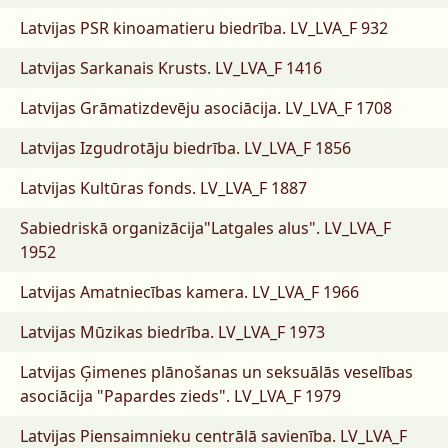
Latvijas PSR kinoamatieru biedrība.
LV_LVA_F 932
Latvijas Sarkanais Krusts.
LV_LVA_F 1416
Latvijas Grāmatizdevēju asociācija.
LV_LVA_F 1708
Latvijas Izgudrotāju biedrība.
LV_LVA_F 1856
Latvijas Kultūras fonds.
LV_LVA_F 1887
Sabiedriskā organizācija"Latgales alus".
LV_LVA_F
1952
Latvijas Amatniecības kamera.
LV_LVA_F 1966
Latvijas Mūzikas biedrība.
LV_LVA_F 1973
Latvijas Ģimenes plānošanas un seksuālās veselības
asociācija "Papardes zieds".
LV_LVA_F 1979
Latvijas Piensaimnieku centrālā savienība.
LV_LVA_F