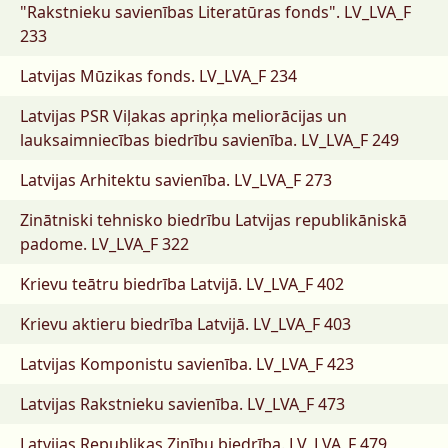
"Rakstnieku savienības Literatūras fonds".
LV_LVA_F
233
Latvijas Mūzikas fonds.
LV_LVA_F 234
Latvijas PSR Viļakas apriņķa meliorācijas un
lauksaimniecības biedrību savienība.
LV_LVA_F 249
Latvijas Arhitektu savienība.
LV_LVA_F 273
Zinātniski tehnisko biedrību Latvijas republikāniskā
padome.
LV_LVA_F 322
Krievu teātru biedrība Latvijā.
LV_LVA_F 402
Krievu aktieru biedrība Latvijā.
LV_LVA_F 403
Latvijas Komponistu savienība.
LV_LVA_F 423
Latvijas Rakstnieku savienība.
LV_LVA_F 473
Latvijas Republikas Zinību biedrība.
LV_LVA_F 479