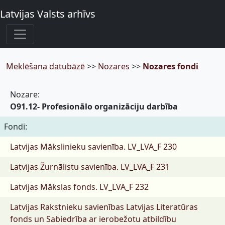
Latvijas Valsts arhīvs
Meklēšana datubāzē
>>
Nozares
>>
Nozares fondi
Nozare:
O91.12- Profesionālo organizāciju darbība
Fondi:
Latvijas Mākslinieku savienība.
LV_LVA_F 230
Latvijas Žurnālistu savienība.
LV_LVA_F 231
Latvijas Mākslas fonds.
LV_LVA_F 232
Latvijas Rakstnieku savienības Latvijas Literatūras
fonds un Sabiedrība ar ierobežotu atbildību