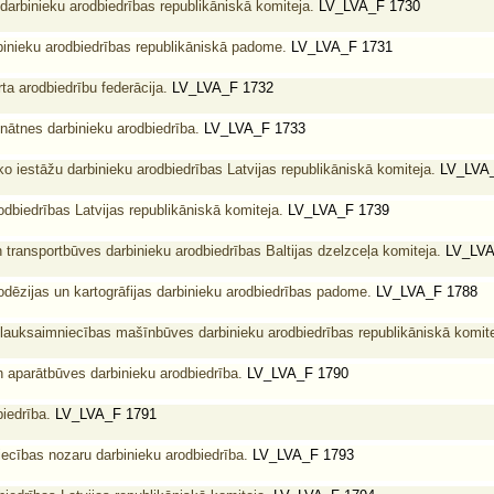
 darbinieku arodbiedrības republikāniskā komiteja.
LV_LVA_F 1730
binieku arodbiedrības republikāniskā padome.
LV_LVA_F 1731
ta arodbiedrību federācija.
LV_LVA_F 1732
zinātnes darbinieku arodbiedrība.
LV_LVA_F 1733
o iestāžu darbinieku arodbiedrības Latvijas republikāniskā komiteja.
LV_LVA_
rodbiedrības Latvijas republikāniskā komiteja.
LV_LVA_F 1739
 transportbūves darbinieku arodbiedrības Baltijas dzelzceļa komiteja.
LV_LVA
odēzijas un kartogrāfijas darbinieku arodbiedrības padome.
LV_LVA_F 1788
 lauksaimniecības mašīnbūves darbinieku arodbiedrības republikāniskā komite
 aparātbūves darbinieku arodbiedrība.
LV_LVA_F 1790
biedrība.
LV_LVA_F 1791
iecības nozaru darbinieku arodbiedrība.
LV_LVA_F 1793