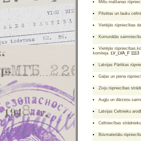
Miltu malšanas rūpniecī
Pilsētas un lauku celtn
Vietējās rūpniecības da
Komunālās saimniecības
Vietējās rūpniecības,k
komiteja.
LV_LVA_F 1113
Latvijas Pārtikas rūpni
Gaļas un piena rūpniecī
Zivju rūpniecības strād
Augļu un dārzeņu saimn
Latvijas Celtnieku arod
Celtniecības strādnieku
Būvmateriālu rūpniecība