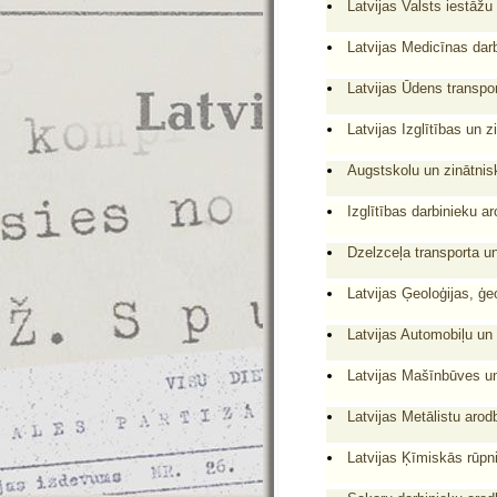
Latvijas Valsts iestāžu
Latvijas Medicīnas dar
Latvijas Ūdens transpor
Latvijas Izglītības un 
Augstskolu un zinātnisk
Izglītības darbinieku a
Dzelzceļa transporta un
Latvijas Ģeoloģijas, ģe
Latvijas Automobiļu un
Latvijas Mašīnbūves un
Latvijas Metālistu arod
Latvijas Ķīmiskās rūpn