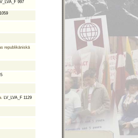
V_LVA_F 997
1059
s republikāniskā
15
a.
LV_LVA_F 1129