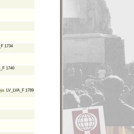
F 1734
_F 1740
ja.
LV_LVA_F 1789