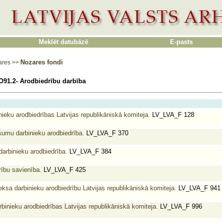
Meklēt datubāzē
E-pasts
Nozares fondi
ares
>>
O91.2- Arodbiedrību darbība
ieku arodbiedrības Latvijas republikāniskā komiteja.
LV_LVA_F 128
umu darbinieku arodbiedrība.
LV_LVA_F 370
arbinieku arodbiedrība.
LV_LVA_F 384
rību savienība.
LV_LVA_F 425
ksa darbinieku arodbiedrību Latvijas republikāniskā komiteja.
LV_LVA_F 941
binieku arodbiedrības Latvijas republikāniskā komiteja.
LV_LVA_F 996