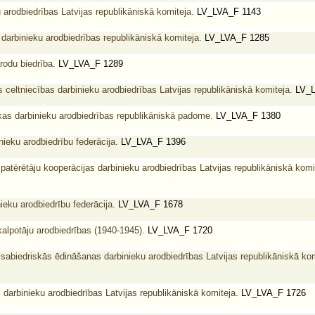
 arodbiedrības Latvijas republikāniskā komiteja.
LV_LVA_F 1143
 darbinieku arodbiedrības republikāniskā komiteja.
LV_LVA_F 1285
rodu biedrība.
LV_LVA_F 1289
 celtniecības darbinieku arodbiedrības Latvijas republikāniskā komiteja.
LV_L
ikas darbinieku arodbiedrības republikāniskā padome.
LV_LVA_F 1380
nieku arodbiedrību federācija.
LV_LVA_F 1396
 patērētāju kooperācijas darbinieku arodbiedrības Latvijas republikāniskā komi
nieku arodbiedrību federācija.
LV_LVA_F 1678
kalpotāju arodbiedrības (1940-1945).
LV_LVA_F 1720
 sabiedriskās ēdināšanas darbinieku arodbiedrības Latvijas republikāniskā kom
 darbinieku arodbiedrības Latvijas republikāniskā komiteja.
LV_LVA_F 1726