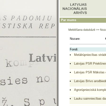
Par mums
Meklēšana datubāzē
>>
Noz
Nozare:
Fondi:
Metālrūpniecības strādn
Latvijas PSR Priekšnes
Latvijas PSR Mākslas d
Latvijas Brīvo arodbied
Agrorūpnieciskā komple
Lauku saimniecības dar