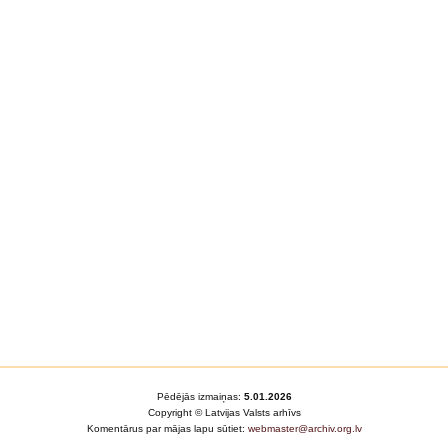
Pēdējās izmaiņas:
5.01.2026
Copyright © Latvijas Valsts arhīvs
Komentārus par mājas lapu sūtiet:
webmaster@archiv.org.lv