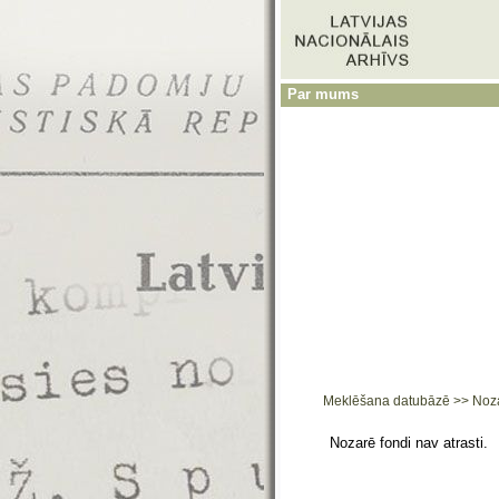
Par mums
Meklēšana datubāzē
>>
Noz
Nozarē fondi nav atrasti.