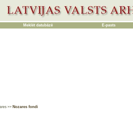
Meklēt datubāzē
E-pasts
Nozares fondi
ares
>>