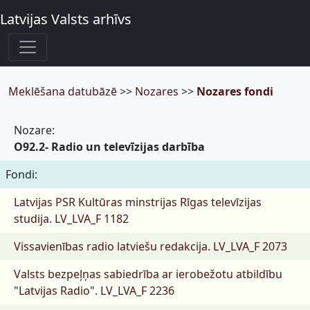
Latvijas Valsts arhīvs
Meklēšana datubāzē
>>
Nozares
>>
Nozares fondi
Nozare:
O92.2- Radio un televīzijas darbība
Fondi:
Latvijas PSR Kultūras minstrijas Rīgas televīzijas
studija.
LV_LVA_F 1182
Vissavienības radio latviešu redakcija.
LV_LVA_F 2073
Valsts bezpeļņas sabiedrība ar ierobežotu atbildību
"Latvijas Radio".
LV_LVA_F 2236