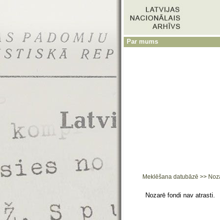
Par mums
Meklēšana datubāzē
>>
Noz
Nozarē fondi nav atrasti.