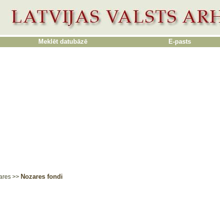
Meklēt datubāzē
E-pasts
Nozares fondi
ares
>>