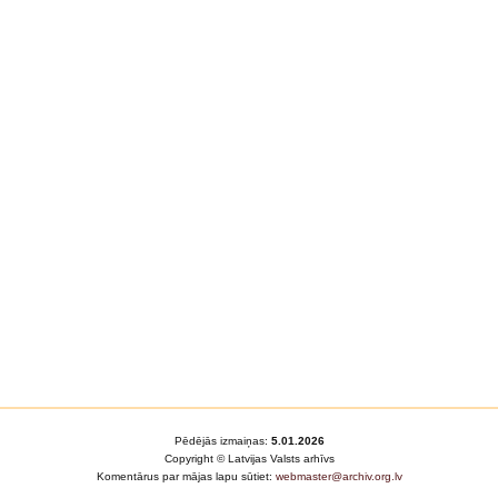
Pēdējās izmaiņas:
5.01.2026
Copyright © Latvijas Valsts arhīvs
Komentārus par mājas lapu sūtiet:
webmaster@archiv.org.lv