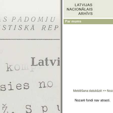
Par mums
Meklēšana datubāzē
>>
Noz
Nozarē fondi nav atrasti.