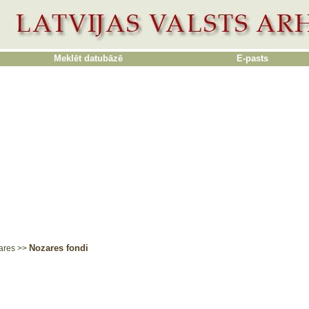
Meklēt datubāzē
E-pasts
Nozares fondi
ares
>>