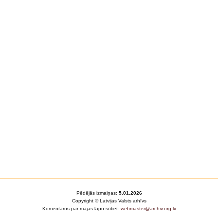
Pēdējās izmaiņas:
5.01.2026
Copyright © Latvijas Valsts arhīvs
Komentārus par mājas lapu sūtiet:
webmaster@archiv.org.lv