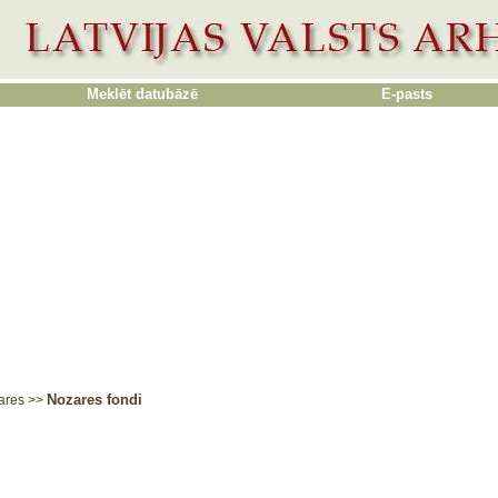
Meklēt datubāzē
E-pasts
Nozares fondi
ares
>>