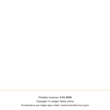
Pēdējās izmaiņas:
5.01.2026
Copyright © Latvijas Valsts arhīvs
Komentārus par mājas lapu sūtiet:
webmaster@archiv.org.lv