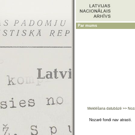
Par mums
Meklēšana datubāzē
>>
Noz
Nozarē fondi nav atrasti.