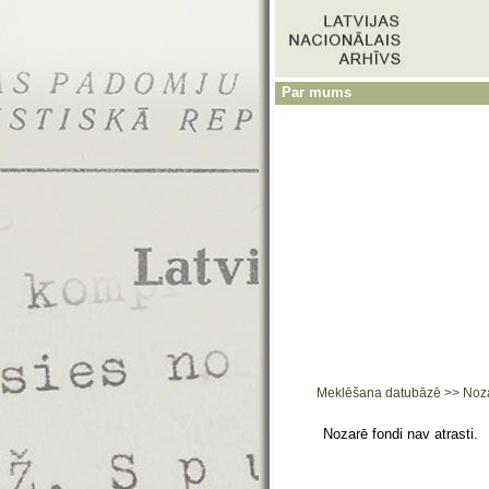
Par mums
Meklēšana datubāzē
>>
Noz
Nozarē fondi nav atrasti.