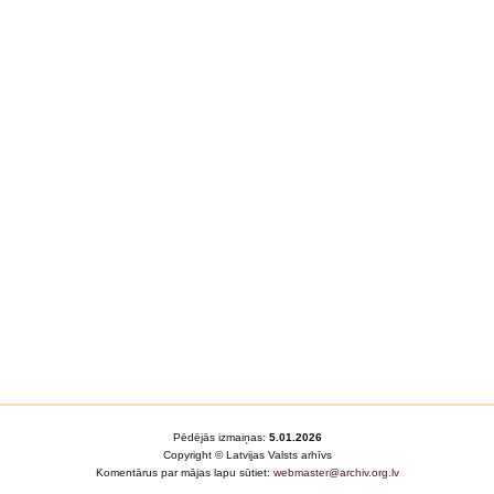
Pēdējās izmaiņas:
5.01.2026
Copyright © Latvijas Valsts arhīvs
Komentārus par mājas lapu sūtiet:
webmaster@archiv.org.lv