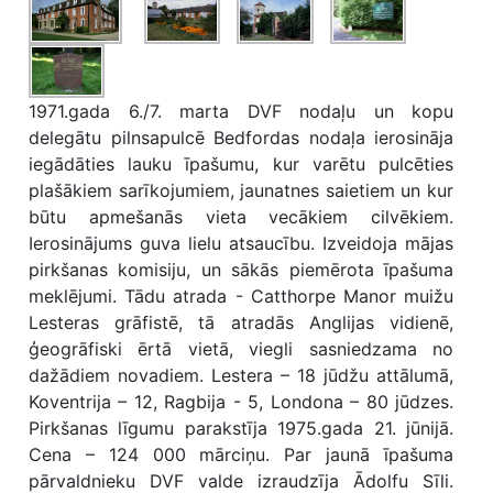
1971.gada 6./7. marta DVF nodaļu un kopu
delegātu pilnsapulcē Bedfordas nodaļa ierosināja
iegādāties lauku īpašumu, kur varētu pulcēties
plašākiem sarīkojumiem, jaunatnes saietiem un kur
būtu apmešanās vieta vecākiem cilvēkiem.
Ierosinājums guva lielu atsaucību. Izveidoja mājas
pirkšanas komisiju, un sākās piemērota īpašuma
meklējumi. Tādu atrada - Catthorpe Manor muižu
Lesteras grāfistē, tā atradās Anglijas vidienē,
ģeogrāfiski ērtā vietā, viegli sasniedzama no
dažādiem novadiem. Lestera – 18 jūdžu attālumā,
Koventrija – 12, Ragbija - 5, Londona – 80 jūdzes.
Pirkšanas līgumu parakstīja 1975.gada 21. jūnijā.
Cena – 124 000 mārciņu. Par jaunā īpašuma
pārvaldnieku DVF valde izraudzīja Ādolfu Sīli.