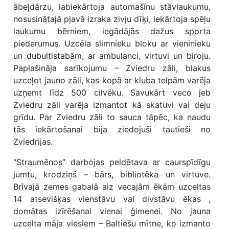
ābeļdārzu, labiekārtoja automašīnu stāvlaukumu,
nosusinātajā pļavā izraka zivju dīķi, iekārtoja spēļu
laukumu bērniem, iegādājās dažus sporta
piederumus. Uzcēla slimnieku bloku ar vieninieku
un dubultistabām, ar ambulanci, virtuvi un biroju.
Paplašināja sarīkojumu – Zviedru zāli, blakus
uzceļot jauno zāli, kas kopā ar kluba telpām varēja
uzņemt līdz 500 cilvēku. Savukārt veco jeb
Zviedru zāli varēja izmantot kā skatuvi vai deju
grīdu. Par Zviedru zāli to sauca tāpēc, ka naudu
tās iekārtošanai bija ziedojuši tautieši no
Zviedrijas.
“Straumēnos” darbojas peldētava ar caurspīdīgu
jumtu, krodziņš – bārs, bibliotēka un virtuve.
Brīvajā zemes gabalā aiz vecajām ēkām uzceltas
14 atsevišķas vienstāvu vai divstāvu ēkas ,
domātas izīrēšanai vienai ģimenei. No jauna
uzcelta māja viesiem – Baltiešu mītne, ko izmanto