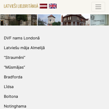
LATVIEŠI LIELBRITĀNIJĀ
DVF nams Londonā
Latviešu māja Almelijā
“Straumēni”
“Mūsmājas”
Bradforda
Līdsa
Boltona
Notinghama