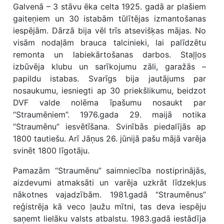
Galvenā – 3 stāvu ēka celta 1925. gadā ar plašiem
gaiteņiem un 30 istabām tūlītējas izmantošanas
iespējām. Dārzā bija vēl trīs atsevišķas mājas. No
visām nodaļām brauca talcinieki, lai palīdzētu
remonta un labiekārtošanas darbos. Staļļos
izbūvēja klubu un sarīkojumu zāli, garažās –
papildu istabas. Svarīgs bija jautājums par
nosaukumu, iesniegti ap 30 priekšlikumu, beidzot
DVF valde nolēma īpašumu nosaukt par
“Straumēniem”. 1976.gada 29. maijā notika
“Straumēnu” iesvētīšana. Svinībās piedalījās ap
1800 tautiešu. Arī Jāņus 26. jūnijā pašu mājā varēja
svinēt 1800 līgotāju.
Pamazām “Straumēnu” saimniecība nostiprinājās,
aizdevumi atmaksāti un varēja uzkrāt līdzekļus
nākotnes vajadzībām. 1981.gadā “Straumēnus”
reģistrēja kā veco ļaužu mītni, tas deva iespēju
saņemt lielāku valsts atbalstu. 1983.gadā iestādīja