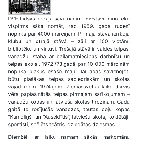
DVF Līdsas nodaļa savu namu - divstāvu mūra ēku
vispirms sāka nomāt, tad 1959. gada rudenī
nopirka par 4000 mārciņām. Pirmajā stāvā ierīkoja
klubu un otrajā stāvā – zāli ar 100 vietām,
bibliotēku un virtuvi. Trešajā stāvā ir valdes telpas,
vanadžu istaba ar daiļamatniecības darbnīcu un
telpas skolai. 1972./73.gadā par 10 000 mārciņām
nopirka blakus esošo māju, lai abas savienojot,
būtu plašākas telpas sabiedriskām un skolas
vajadzībām. 1974.gada Ziemassvētku laikā durvis
vēra paplašinātās telpas pirmajam sarīkojumam –
vanadžu kopas un latviešu skolas tirdziņam. Gadu
gaitā te rosījušās vanadzes, tautas deju kopas
“Kamoliņš” un “Auseklītis”, latviešu skola, koklētāji,
sportisti, spēlēts teātris, dziedātas dziesmas.
Diemžēl, ar laiku namam sākās narkomānu