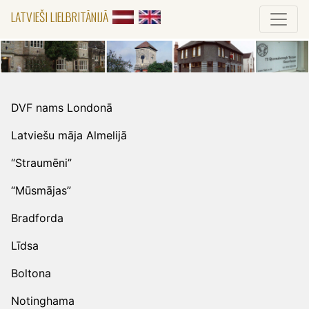
LATVIEŠI LIELBRITĀNIJĀ
DVF nams Londonā
Latviešu māja Almelijā
“Straumēni”
“Mūsmājas”
Bradforda
Līdsa
Boltona
Notinghama