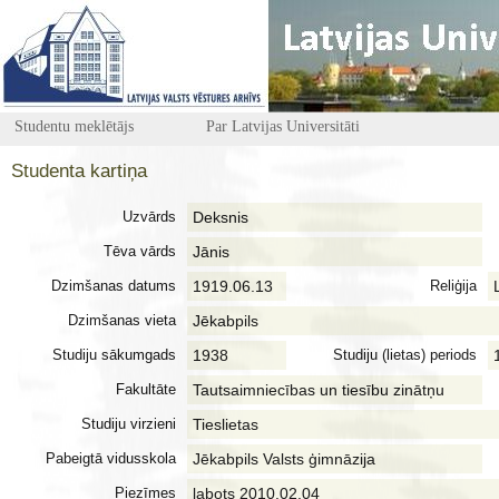
Studentu meklētājs
Par Latvijas Universitāti
Studenta kartiņa
Uzvārds
Deksnis
Tēva vārds
Jānis
Dzimšanas datums
1919.06.13
Reliģija
Dzimšanas vieta
Jēkabpils
Studiju sākumgads
1938
Studiju (lietas) periods
Fakultāte
Tautsaimniecības un tiesību zinātņu
Studiju virzieni
Tieslietas
Pabeigtā vidusskola
Jēkabpils Valsts ģimnāzija
Piezīmes
labots 2010.02.04