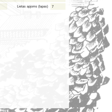
Lietas apjoms (lapas)
7