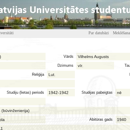
versitāti
Par datubāzi
Meklēšana
)
Vārds
Vilhelms Augusts
Dzimums
vīr.
Tau
Reliģija
Lut.
Studiju (lietas) periods
1942-1942
Studijas pabeigtas
nē
 (būvinženierija)
ola
Abitūras gads
1940
11