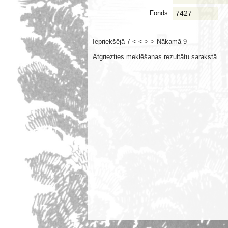
Fonds
7427
Iepriekšējā 7 < <
> > Nākamā 9
Atgriezties meklēšanas rezultātu sarakstā