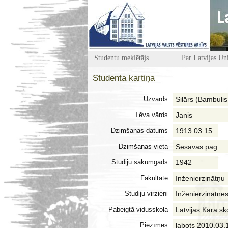
Studentu meklētājs
Par Latvijas Uni
Studenta kartiņa
Uzvārds
Silārs (Bambulis
Tēva vārds
Jānis
Dzimšanas datums
1913.03.15
Dzimšanas vieta
Sesavas pag.
Studiju sākumgads
1942
Fakultāte
Inženierzinātņu
Studiju virzieni
Inženierzinātnes
Pabeigtā vidusskola
Latvijas Kara sk
Piezīmes
labots 2010.03.