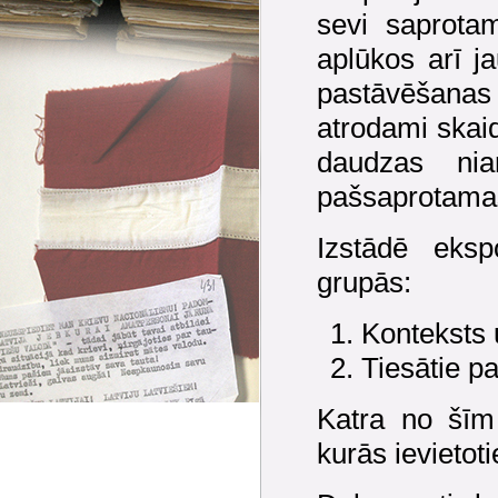
sevi saprotam
aplūkos arī j
pastāvēšanas 
atrodami skaid
daudzas ni
pašsaprotama
Izstādē eksp
grupās:
Konteksts 
Tiesātie p
Katra no šīm
kurās ievietot