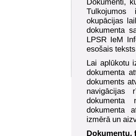
Dokumenti, kur
Tulkojumos 
okupācijas lai
dokumenta sat
LPSR IeM Info
esošais teksts 
Lai aplūkotu i
dokumenta att
dokuments atv
navigācijas 
dokumenta n
dokumenta at
izmērā un aiz
Dokumentu, f