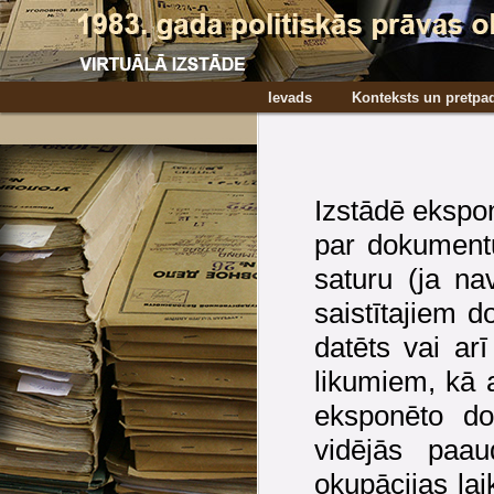
Ievads
Konteksts un pret
Izstādē ekspo
par dokumentu
saturu (ja na
saistītajiem 
datēts vai ar
likumiem, kā a
eksponēto do
vidējās paa
okupācijas lai