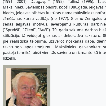
(1991, 2001), Daugavpilī (1995), Tallinā (1995), Talso
Mākslinieku Savienības biedrs, kopš 1986.gada. Jelgavas
biedrs, Jelgavas pilsētas kultūras nama mākslinieks nofor
zīmēšanas kursu vadītājs (no 1977). Glezno Zemgales ai
senās Jelgavas motīvus, ievērojamu kultūras darbini
("Sprīdīši", "Zilēni", "Auči"). 70. gadu sākuma darbos bi
stilizāciju, tā veidojot gleznas ar dekoratīvu raksturu. 
pie reālistiska tēlojuma, uzsverot noskaņas dabā, dien
raksturīgo apgaismojumu. Mākslinieks galvenokārt s
pasteļa tehnikā, bieži vien tās savieno un izmanto kā int
līdzekli.