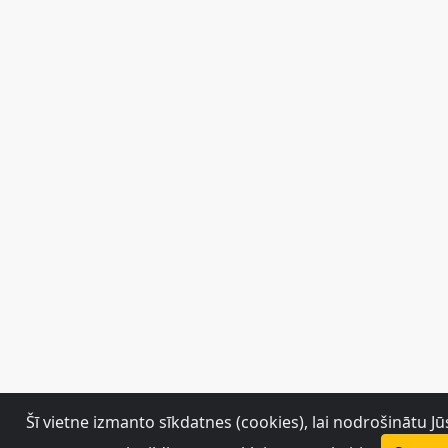
Šī vietne izmanto sīkdatnes (cookies), lai nodrošinātu J