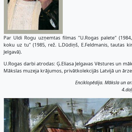
Par Uldi Rogu uzņemtas filmas "U.Rogas palete" (1984, 
koku uz tu" (1985, rež. L.Dūdiņš, E.Feldmanis, tautas ki
Jelgavā).
U.Rogas darbi atrodas: Ģ.Eliasa Jelgavas Vēstures un māk
Mākslas muzeja krājumos, privātkolekcijās Latvijā un ārz
Enciklopēdija. Māksla un arh
4.daļ