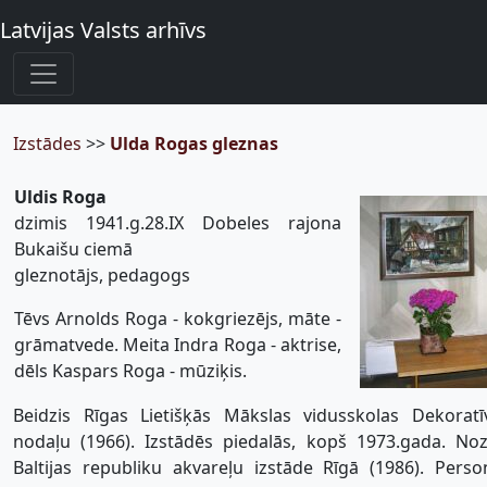
Latvijas Valsts arhīvs
Izstādes
>>
Ulda Rogas gleznas
Uldis Roga
dzimis 1941.g.28.IX Dobeles rajona
Bukaišu ciemā
gleznotājs, pedagogs
Tēvs Arnolds Roga - kokgriezējs, māte -
grāmatvede. Meita Indra Roga - aktrise,
dēls Kaspars Roga - mūziķis.
Beidzis Rīgas Lietišķās Mākslas vidusskolas Dekorat
nodaļu (1966). Izstādēs piedalās, kopš 1973.gada. Noz
Baltijas republiku akvareļu izstāde Rīgā (1986). Perso