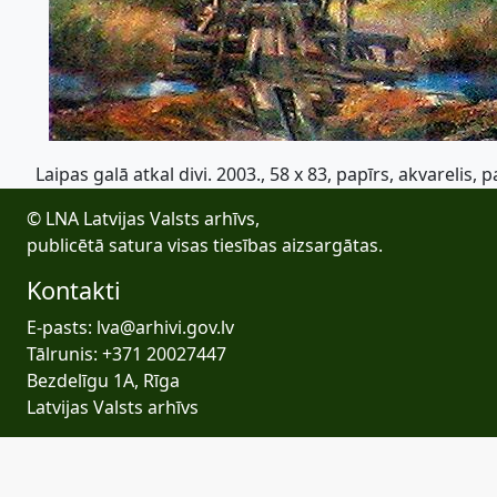
Laipas galā atkal divi. 2003., 58 x 83, papīrs, akvarelis, p
© LNA Latvijas Valsts arhīvs,
publicētā satura visas tiesības aizsargātas.
Kontakti
E-pasts: lva@arhivi.gov.lv
Tālrunis: +371 20027447
Bezdelīgu 1A, Rīga
Latvijas Valsts arhīvs