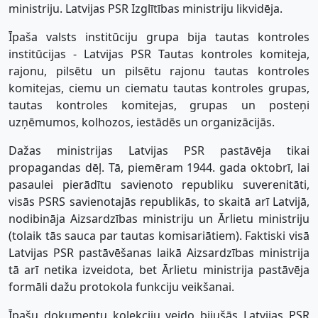
ministriju. Latvijas PSR Izglītības ministriju likvidēja.
Īpaša valsts institūciju grupa bija tautas kontroles
institūcijas - Latvijas PSR Tautas kontroles komiteja,
rajonu, pilsētu un pilsētu rajonu tautas kontroles
komitejas, ciemu un ciematu tautas kontroles grupas,
tautas kontroles komitejas, grupas un posteņi
uzņēmumos, kolhozos, iestādēs un organizācijās.
Dažas ministrijas Latvijas PSR pastāvēja tikai
propagandas dēļ. Tā, piemēram 1944. gada oktobrī, lai
pasaulei pierādītu savienoto republiku suverenitāti,
visās PSRS savienotajās republikās, to skaitā arī Latvijā,
nodibināja Aizsardzības ministriju un Ārlietu ministriju
(tolaik tās sauca par tautas komisariātiem). Faktiski visā
Latvijas PSR pastāvēšanas laikā Aizsardzības ministrija
tā arī netika izveidota, bet Ārlietu ministrija pastāvēja
formāli dažu protokola funkciju veikšanai.
Īpašu dokumentu kolekciju veido bijušās Latvijas PSR