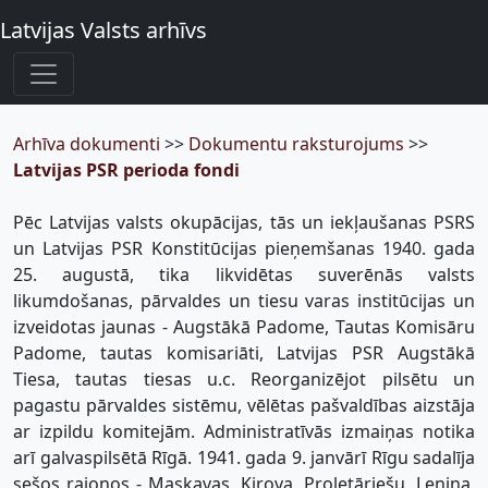
Latvijas Valsts arhīvs
Arhīva dokumenti
>>
Dokumentu raksturojums
>>
Latvijas PSR perioda fondi
Pēc Latvijas valsts okupācijas, tās un iekļaušanas PSRS
un Latvijas PSR Konstitūcijas pieņemšanas 1940. gada
25. augustā, tika likvidētas suverēnās valsts
likumdošanas, pārvaldes un tiesu varas institūcijas un
izveidotas jaunas - Augstākā Padome, Tautas Komisāru
Padome, tautas komisariāti, Latvijas PSR Augstākā
Tiesa, tautas tiesas u.c. Reorganizējot pilsētu un
pagastu pārvaldes sistēmu, vēlētas pašvaldības aizstāja
ar izpildu komitejām. Administratīvās izmaiņas notika
arī galvaspilsētā Rīgā. 1941. gada 9. janvārī Rīgu sadalīja
sešos rajonos - Maskavas, Kirova, Proletāriešu, Ļeņina,