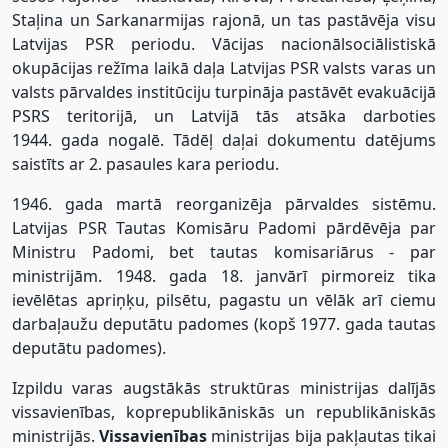
Staļina un Sarkanarmijas rajonā, un tas pastāvēja visu
Latvijas PSR periodu. Vācijas nacionālsociālistiskā
okupācijas režīma laikā daļa Latvijas PSR valsts varas un
valsts pārvaldes institūciju turpināja pastāvēt evakuācijā
PSRS teritorijā, un Latvijā tās atsāka darboties
1944. gada nogalē. Tādēļ daļai dokumentu datējums
saistīts ar 2. pasaules kara periodu.
1946. gada martā reorganizēja pārvaldes sistēmu.
Latvijas PSR Tautas Komisāru Padomi pārdēvēja par
Ministru Padomi, bet tautas komisariārus - par
ministrijām. 1948. gada 18. janvārī pirmoreiz tika
ievēlētas apriņķu, pilsētu, pagastu un vēlāk arī ciemu
darbaļaužu deputātu padomes (kopš 1977. gada tautas
deputātu padomes).
Izpildu varas augstākās struktūras ministrijas dalījās
vissavienības, koprepublikāniskās un republikāniskās
ministrijās.
Vissavienības
ministrijas bija pakļautas tikai