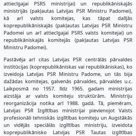
attiecīgajai PSRS ministrijai) un republikāniskajās
ministrijās (pakļautas Latvijas PSR Ministru Padomei),
kā arī valsts komitejas, kas tāpat dalījās
koprepublikāniskajās (pakļautas Latvijas PSR Ministru
Padomei un arī attiecīgajai PSRS valsts komitejai) un
republikāniskajās komitejās (pakļautas Latvijas PSR
Ministru Padomei).
Pastāvēja arī citas Latvijas PSR centrālās pārvaldes
institūcijas (koprepublikāniskas vai republikāniskas), ko
izveidoja Latvijas PSR Ministru Padome, un tās bija
dažādas komitejas, galvenās pārvaldes, pārvaldes u.c.
Laikposmā no 1957. līdz 1965. gadam ministrijas
aizstāja ar valsts komiteju struktūrām. Ministriju
reorganizācija notika arī 1988. gadā. Tā, piemēram,
Latvijas PSR Izglītības ministrijai pievienojot Valsts
profesionāli tehniskās izglītības komiteju un Augstākās
un vidējās speciālās izglītības ministriju, izveidota
koprepublikānisko Latvijas PSR Tautas izglītības