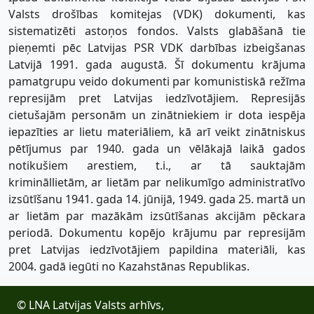
Valsts drošības komitejas (VDK) dokumenti, kas
sistematizēti astoņos fondos. Valsts glabāšanā tie
pieņemti pēc Latvijas PSR VDK darbības izbeigšanas
Latvijā 1991. gada augustā. Šī dokumentu krājuma
pamatgrupu veido dokumenti par komunistiskā režīma
represijām pret Latvijas iedzīvotājiem. Represijās
cietušajām personām un zinātniekiem ir dota iespēja
iepazīties ar lietu materiāliem, kā arī veikt zinātniskus
pētījumus par 1940. gada un vēlākajā laikā gados
notikušiem arestiem, t.i., ar tā sauktajām
krimināllietām, ar lietām par nelikumīgo administratīvo
izsūtīšanu 1941. gada 14. jūnijā, 1949. gada 25. martā un
ar lietām par mazākām izsūtīšanas akcijām pēckara
periodā. Dokumentu kopējo krājumu par represijām
pret Latvijas iedzīvotājiem papildina materiāli, kas
2004. gadā iegūti no Kazahstānas Republikas.
© LNA Latvijas Valsts arhīvs,