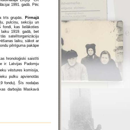
idācijai 1991. gadā. Pēc
a trīs grupās.
Pirmajā
u, pulciņu, sekciju un
ondi, kas lielākoties
 laiku 1919. gadā, bet
ās satelītorganizāciju
vēšanas laiku, sākot ar
 fondu pilnīguma pakāpe
s hronoloģiski saistīti
e ir: Latvijas Padomju
ieku vēstures komisija,
lnieku pulku apvienotās
19 fondu). Šīs nodaļas
, kas darbojās Maskavā