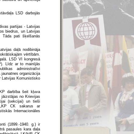
stāvdaļa LSD darbojās
vas partijas - Latvijas
os biedrus, un Latvijas
u. Tāda pati šķelšanās
vijas daļā nodibināja
okrātiskajām vērtībām.
šgalā. LSD VI kongresā
). Līdz ar to mainījās
blikas administratīvi
 jaunatnes organizācija
r Latvijas Komunistisko
LKP darbība šeit kļuva
jāizstājas no Krievijas
jai (sekcijai) un tieši
ās LKP CK sakarus ar
tiskās Internacionāles
ti (1899.-1940. g.) ir
Otrā pasaules kara daļa
undibinātajā LK(b)P CK