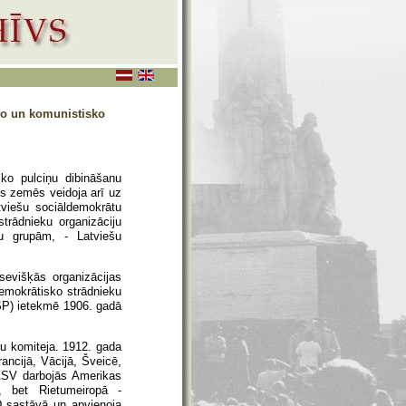
ko un komunistisko
sko pulciņu dibināšanu
es zemēs veidoja arī uz
tviešu sociāldemokrātu
strādnieku organizāciju
u grupām, - Latviešu
sevišķās organizācijas
ldemokrātisko strādnieku
DSP) ietekmē 1906. gadā
u komiteja. 1912. gada
ancijā, Vācijā, Šveicē,
. ASV darbojās Amerikas
ja, bet Rietumeiropā -
D sastāvā un apvienoja