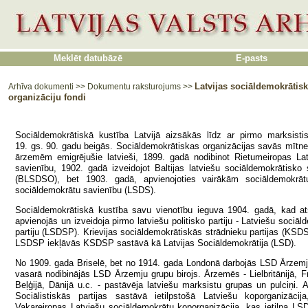
Meklēt datubāzē
E-pasts
Latvijas sociāldemokrātis
Arhīva dokumenti
>>
Dokumentu raksturojums
>>
organizāciju fondi
Sociāldemokrātiskā kustība Latvijā aizsākās līdz ar pirmo marksisti
19. gs. 90. gadu beigās. Sociāldemokrātiskas organizācijas savās mītn
ārzemēm emigrējušie latvieši, 1899. gadā nodibinot Rietumeiropas La
savienību, 1902. gadā izveidojot Baltijas latviešu sociāldemokrātisko 
(BLSDSO), bet 1903. gadā, apvienojoties vairākām sociāldemokrāt
sociāldemokrātu savienību (LSDS).
Sociāldemokrātiskā kustība savu vienotību ieguva 1904. gadā, kad at
apvienojās un izveidoja pirmo latviešu politisko partiju - Latviešu sociā
partiju (LSDSP). Krievijas sociāldemokrātiskās strādnieku partijas (KS
LSDSP iekļāvās KSDSP sastāvā kā Latvijas Sociāldemokrātija (LSD).
No 1909. gada Briselē, bet no 1914. gada Londonā darbojās LSD Ārzemj
vasarā nodibinājās LSD Ārzemju grupu birojs. Ārzemēs - Lielbritānijā, Fr
Beļģijā, Dānijā u.c. - pastāvēja latviešu marksistu grupas un pulciņi
Sociālistiskās partijas sastāvā ietilpstošā Latviešu koporganizāci
Vakareiropas Latviešu sociāldemokrātu koporganizācija, kas ietilpa LS