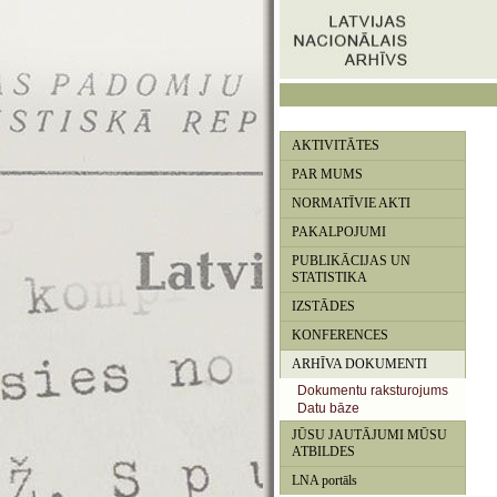
AKTIVITĀTES
PAR MUMS
NORMATĪVIE AKTI
PAKALPOJUMI
PUBLIKĀCIJAS UN
STATISTIKA
IZSTĀDES
KONFERENCES
ARHĪVA DOKUMENTI
Dokumentu raksturojums
Datu bāze
JŪSU JAUTĀJUMI MŪSU
ATBILDES
LNA portāls