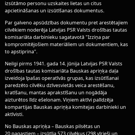
izsūtāmo personu uzskaites lietas un citus
apcietināšanas un izsūtīšanas dokumentus.
Par galveno apsūdzības dokumentu pret arestētajiem
cilvēkiem noderēja Latvijas PSR Valsts drošības tautas
komisariāta darbinieku sagatavotā "Izziņa par
kompromitējošiem materiāliem un dokumentiem, kas
to apstiprina".
Neilgi pirms 1941. gada 14. jūnija Latvijas PSR Valsts
drošības tautas komisariāta Bauskas apriņķa daļa
izveidoja īpašas operatīvās grupas, kas izsūtīšanai
paredzēto cilvēku dzīvesvietās veica arestēšanu,
kratīšanu, mantas aprakstīšanu un nogādāja
aizturētos līdz ešelonam. Viņiem aktīvi palīdzēja
kompartijas Bauskas apriņķa komitejas darbinieki un
aktīvisti.
No Bauskas apriņķa – Bauskas pilsētas un
20 pagastiem – izsūtīja 573 cilvēkus (298 vīrieši un