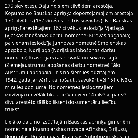
275 sievietes). Daļu no šiem cilvēkiem arestēja.
Kopumā no Bauskas apriņķa deportējamajiem arestēja
170 cilvēkus (167 vīriešus un trīs sievietes). No Bauskas
apriņķī arestētajiem 167 cilvēkus ieslodzīja Vjatlagā
(Vjatkas labošanas darbu nometne) Kirovas apgabalā;
pa vienam ieslodzīja Juhnovas nometnē Smoļenskas
apgabalā, Noriļlagā (Noriļskas labošanas darbu
nometne) Krasnojarskas novadā un Sevvostlagā
(Ziemeļaustrumu labošanas darbu nometne) Tālo
Austrumu apgabalā. Trīs no šiem ieslodzītajiem
1942. gada janvārī tika nošauti, savukārt vēl 151 cilvēks
mira ieslodzījumā. No nometnēs ieslodzītajiem
izdzīvoja un vēlāk tika atbrīvoti vien 14 cilvēki, par vēl
divu arestēto tālāko likteni dokumentāru liecību
trūkst.
Lielāko daļu no izsūtītajām Bauskas apriņķa ģimenēm
nometināja Krasnojarskas novada Ačinskas, Biriļusu,
Bogotolas, Boļšojulujas, Kozuļkas, Suhobuzimskas un