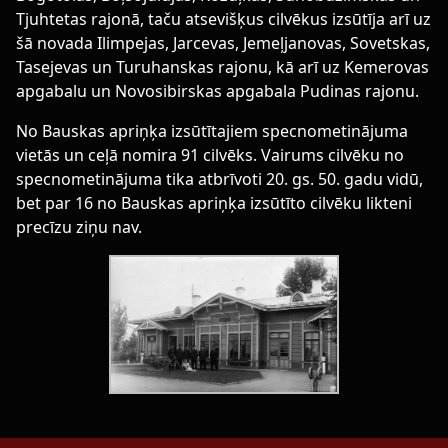
Tjuhtetas rajonā, taču atsevišķus cilvēkus izsūtīja arī uz
šā novada Ilimpejas, Jarcevas, Jemeļjanovas, Sovetskas,
Tasejevas un Turuhanskas rajonu, kā arī uz Kemerovas
apgabalu un Novosibirskas apgabala Pudinas rajonu.
No Bauskas apriņķa izsūtītajiem specnometinājuma
vietās un ceļā nomira 91 cilvēks. Vairums cilvēku no
specnometinājuma tika atbrīvoti 20. gs. 50. gadu vidū,
bet par 16 no Bauskas apriņķa izsūtīto cilvēku likteni
precīzu ziņu nav.