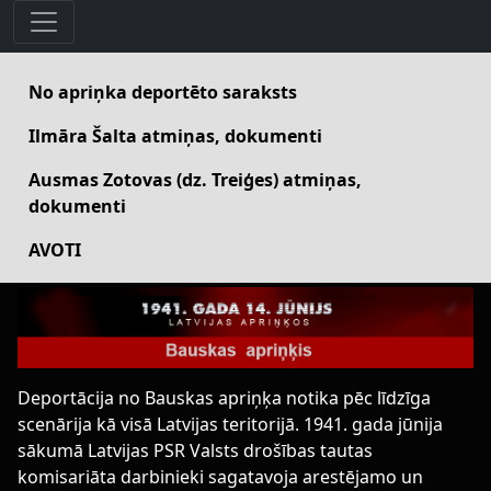
No apriņka deportēto saraksts
Ilmāra Šalta atmiņas, dokumenti
Ausmas Zotovas (dz. Treiģes) atmiņas,
dokumenti
AVOTI
Deportācija no Bauskas apriņķa notika pēc līdzīga
scenārija kā visā Latvijas teritorijā. 1941. gada jūnija
sākumā Latvijas PSR Valsts drošības tautas
komisariāta darbinieki sagatavoja arestējamo un