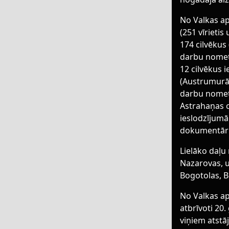
No Valkas apr
(251 vīrieti
174 cilvēkus
darbu nometn
12 cilvēkus 
(Austrumurāl
darbu nomet
Astrahaņas c
ieslodzījumā.
dokumentāru 
Lielāko daļu
Nazarovas, u
Bogotolas, B
No Valkas ap
atbrīvoti 20.
viņiem atstā