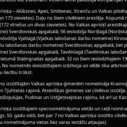
iņķa – Alūksnes, Apes, Smiltenes, Strenču un Valkas pilsētas,
s un 173 sievietes). Daļu no šiem cilvēkiem arestēja. Kopum
 (172 vīriešus un divas sievietes). No Valkas apriņķī arestēt
e) Sverdlovskas apgabalā; 56 ieslodzīja Noriļlagā (Noriļ
ieslodzīja Vjatlagā (Vjatkas labošanas darbu nometne) Kirova
u labošanas darbu nometne) Sverdlovskas apgabalā, bet pa 
ne) Sverdlovskas apgabalā, Tavdinlagā (Tavdinskas laboša
ietumā Staļingradas apgabalā. 32 no šiem ieslodzītajiem 1941
 No nometnēs ieslodzītajiem izdzīvoja un vēlāk tika atbrīvoti 
liecību trūkst.
 no izsūtītajām Valkas apriņķa ģimenēm nometināja Krasnoj
n Tjuhtetas rajonā. Atsevišķas ģimenes vai cilvēkus izsūtīja
oļšojulujas, Pudinas un Ustjjeņisejskas rajonu, kā arī uz K
riņķa izsūtītajiem specnometinājuma vietās un ceļā nomira 
 gs. 50. gadu vidū, bet par 7 no Valkas apriņķa izsūtīto cilvē
ja nometinājuma vietas bez varas iestāžu atļaujas).