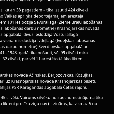
 kā arī 38 pagastiem – tika izsūtīti 424 cilvēki
ā no Valkas apriņķa deportējamajiem arestēja
ajiem 101 ieslodzīja Sevurallagā (Ziemeļurālu labošanas
skas labošanas darbu nometne) Krasnojarskas novadā;
s apgabalā; divus ieslodzīja Vosturallagā
vienam ieslodzīja Ivdeļlagā (Ivdeļskas labošanas
nas darbu nometne) Sverdlovskas apgabalā un
.–1943. gadā tika nošauti, vēl 99 cilvēki mira
32 cilvēki, par vēl 11 arestēto tālāko likteni
arskas novada Ačinskas, Berjozovskas, Kozuļkas,
 arī uz Krasnojarskas novada Krasnojarskas pilsētu,
azahijas PSR Karagandas apgabala Četas rajonu.
45 cilvēki. Vairums cilvēku no specnometinājuma tika
ku likteni precīzu ziņu nav (ir zināms, ka vismaz 5 no