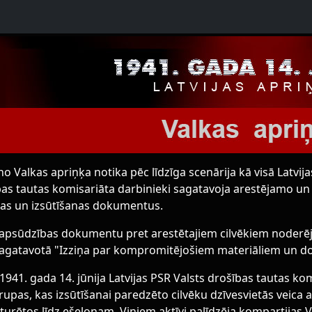
o Valkas apriņķa notika pēc līdzīga scenārija kā visā Latvija
bas tautas komisariāta darbinieki sagatavoja arestējamo un
nas un izsūtīšanas dokumentus.
apsūdzības dokumentu pret arestētajiem cilvēkiem noderēja
agatavotā "Izziņa par kompromitējošiem materiāliem un do
 1941. gada 14. jūnija Latvijas PSR Valsts drošības tautas ko
rupas, kas izsūtīšanai paredzēto cilvēku dzīvesvietās veica
turētos līdz ešelonam. Viņiem aktīvi palīdzēja kompartijas Va