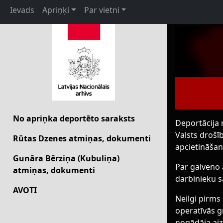
Ievads
Apriņķi
Par vietni
No apriņka deportēto saraksts
Deportācija n
Valsts drošī
Rūtas Dzenes atmiņas, dokumenti
apcietināša
Gunāra Bērziņa (Kubuliņa)
Par galveno 
atmiņas, dokumenti
darbinieku s
AVOTI
Neilgi pirms
operatīvās g
nogādāja aiz