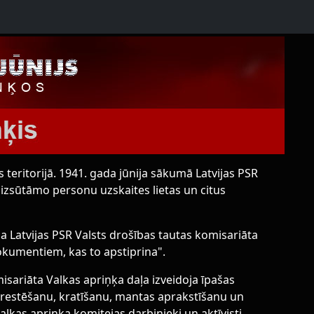
s teritorijā. 1941. gada jūnija sākumā Latvijas PSR
 izsūtāmo personu uzskaites lietas un citus
 Latvijas PSR Valsts drošības tautas komisariāta
kumentiem, kas to apstiprina".
misariāta Valkas apriņķa daļa izveidoja īpašas
 arestēšanu, kratīšanu, mantas aprakstīšanu un
lkas apriņķa komitejas darbinieki un aktīvisti.