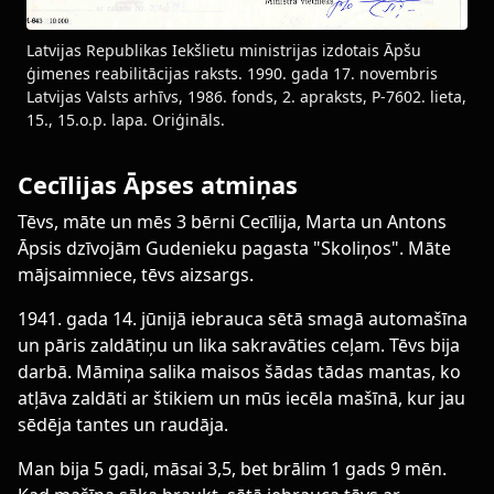
Latvijas Republikas Iekšlietu ministrijas izdotais Āpšu
ģimenes reabilitācijas raksts. 1990. gada 17. novembris
Latvijas Valsts arhīvs, 1986. fonds, 2. apraksts, P-7602. lieta,
15., 15.o.p. lapa. Oriģināls.
Cecīlijas Āpses atmiņas
Tēvs, māte un mēs 3 bērni Cecīlija, Marta un Antons
Āpsis dzīvojām Gudenieku pagasta "Skoliņos". Māte
mājsaimniece, tēvs aizsargs.
1941. gada 14. jūnijā iebrauca sētā smagā automašīna
un pāris zaldātiņu un lika sakravāties ceļam. Tēvs bija
darbā. Māmiņa salika maisos šādas tādas mantas, ko
atļāva zaldāti ar štikiem un mūs iecēla mašīnā, kur jau
sēdēja tantes un raudāja.
Man bija 5 gadi, māsai 3,5, bet brālim 1 gads 9 mēn.