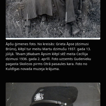
Āpšu ģimenes foto. No kreisās: Grieta Āpse (dzimusi
Brūns), klēpī tur meitu Martu dzimušu 1937. gada 13.
jūlijā. Tēvam Jēkabam Āpsim klēpī sēž meita Cecīlija
dzimusi 1936. gada 2. aprīlī. Foto uzņemts Gudenieku
pagasta Skoliņos pirms Otrā pasaules kara. Foto no
Kuldīgas novada muzeja krājuma.