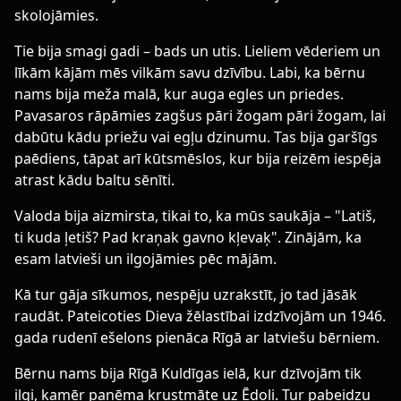
skolojāmies.
Tie bija smagi gadi – bads un utis. Lieliem vēderiem un
līkām kājām mēs vilkām savu dzīvību. Labi, ka bērnu
nams bija meža malā, kur auga egles un priedes.
Pavasaros rāpāmies zagšus pāri žogam pāri žogam, lai
dabūtu kādu priežu vai egļu dzinumu. Tas bija garšīgs
paēdiens, tāpat arī kūtsmēslos, kur bija reizēm iespēja
atrast kādu baltu sēnīti.
Valoda bija aizmirsta, tikai to, ka mūs saukāja – "Latiš,
ti kuda ļetiš? Pad kraņak gavno kļevaķ". Zinājām, ka
esam latvieši un ilgojāmies pēc mājām.
Kā tur gāja sīkumos, nespēju uzrakstīt, jo tad jāsāk
raudāt. Pateicoties Dieva žēlastībai izdzīvojām un 1946.
gada rudenī ešelons pienāca Rīgā ar latviešu bērniem.
Bērnu nams bija Rīgā Kuldīgas ielā, kur dzīvojām tik
ilgi, kamēr paņēma krustmāte uz Ēdoli. Tur pabeidzu