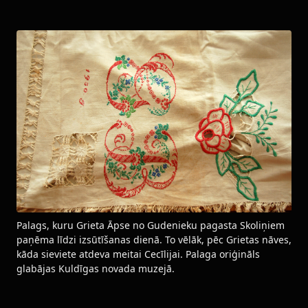
Palags, kuru Grieta Āpse no Gudenieku pagasta Skoliņiem
paņēma līdzi izsūtīšanas dienā. To vēlāk, pēc Grietas nāves,
kāda sieviete atdeva meitai Cecīlijai. Palaga oriģināls
glabājas Kuldīgas novada muzejā.