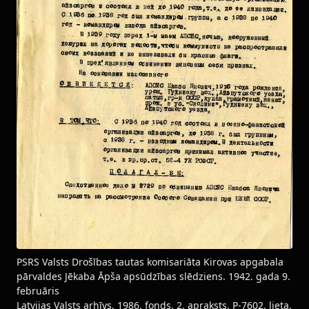
PSRS Valsts Drošības tautas komisariāta Kirovas apgabala
pārvaldes Jēkaba Āpša apsūdzības slēdziens. 1942. gada 9.
februāris
Latvijas Valsts arhīvs, 1986. fonds, 2. apraksts, P-7602. lieta,