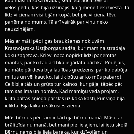
Kad mašīna sāka braukt, sētā iebrauca tēvs ar
velosipēdu, kas bija uzzinājis, ka ģimene tiek izvesta. Tā
līdz vilcienam visi bijām kopā, bet pie vilciena tēvu
paņēma no mums. Tā arī vairāk par viņu neko
neuzzinājām.
Mēs ar māti pēc ilgas braukšanas nokļuvām
Krasnojarskā Ustjborgas sādžā, kur māmiņa strādāja
koku zāģētavā. Krievi nāca nopirkt līdzi paņemtās
mantas, par ko tad arī tika iegādāta pārtika. Pēdējais,
ko māte pārdeva bija laulības gredzens, par ko dabūja
miltus un vēl kaut ko, lai tik būtu ar ko mūs pabarot.
Ceļš bija tāls un grūts tur kalnos, kur gāja, tāpēc pēc
tam saslima un nomira. Kad māmiņu veda projām,
krita baltas sniega pārslas uz koka kasti, kur viņa bija
ielikta. Bija laikam sākusies ziema.
Mūs bērnus pēc tam iekārtoja bērnu namā. Māsu ar
brāli zīdaiņu manā, bet mani pie lielajiem, lai ietu skolā.
Bērnu nams bija liela baraka, kur dzīvojām un