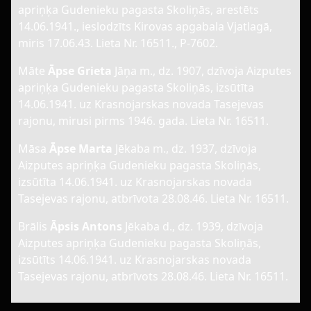
apriņķa Gudenieku pagasta Skoliņās, arestēts
14.06.1941., ieslodzīts Kirovas apgabala Vjatlagā,
miris 17.06.43. Lieta Nr. 16511., P-7602.
Māte
Āpse Grieta
Jāņa m., dz. 1907, dzīvoja Aizputes
apriņķa Gudenieku pagasta Skoliņās, izsūtīta
14.06.1941. uz Krasnojarskas novada Tasejevas
rajonu, mirusi pirms 1946. gada. Lieta Nr. 16511.
Māsa
Āpse Marta
Jēkaba m., dz. 1937, dzīvoja
Aizputes apriņķa Gudenieku pagasta Skoliņās,
izsūtīta 14.06.1941. uz Krasnojarskas novada
Tasejevas rajonu, atbrīvota 28.08.46. Lieta Nr. 16511.
Brālis
Āpsis Antons
Jēkaba d., dz. 1939, dzīvoja
Aizputes apriņķa Gudenieku pagasta Skoliņās,
izsūtīts 14.06.1941. uz Krasnojarskas novada
Tasejevas rajonu, atbrīvots 28.08.46. Lieta Nr. 16511.