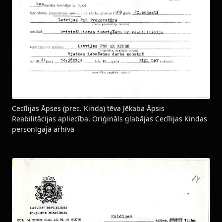
Cecīlijas Āpses (prec. Kinda) tēva Jēkaba Āpsis
Reabilitācijas apliecība. Oriģināls glabājas Cecīlijas Kindas
personīgajā arhīvā