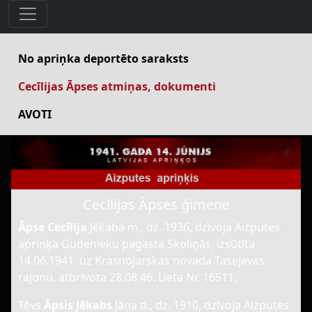
No apriņka deportēto saraksts
Cecīlijas Āpses atmiņas, dokumenti
AVOTI
Cecīlijas Āpses ģimene
Āpse Cecīlija
Jēkaba m., dz. 1936, dzīvoja Aizputes
apriņķa Gudenieku pagasta Skoliņās, izsūtīta
14.06.1941. uz Krasnojarskas novada Tasejevas
rajonu, atbrīvota 28.08.46. Lieta Nr. 16511.
Tēvs
Āpsis Jēkabs
Jāņa d., dz. 1910, dzīvoja Aizputes