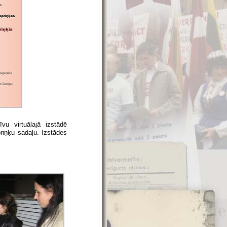
vu virtuālajā izstādē
priņķu sadaļu. Izstādes