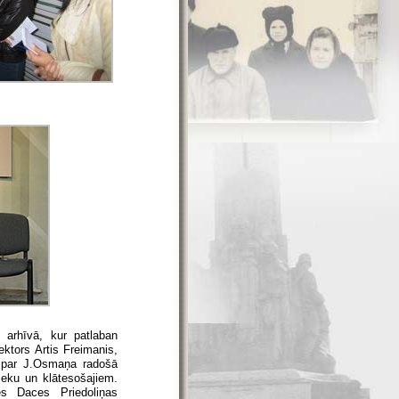
 arhīvā, kur patlaban
ektors Artis Freimanis,
a par J.Osmaņa radošā
ieku un klātesošajiem.
s Daces Priedoliņas