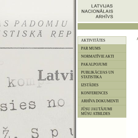
AKTIVITĀTES
PAR MUMS
NORMATĪVIE AKTI
PAKALPOJUMI
PUBLIKĀCIJAS UN
STATISTIKA
IZSTĀDES
KONFERENCES
ARHĪVA DOKUMENTI
JŪSU JAUTĀJUMI
MŪSU ATBILDES