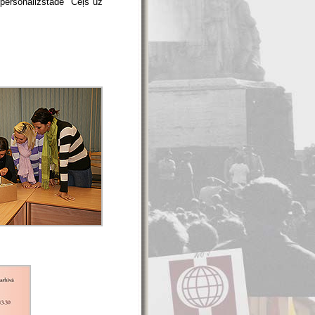
 personālizstāde "Ceļš uz