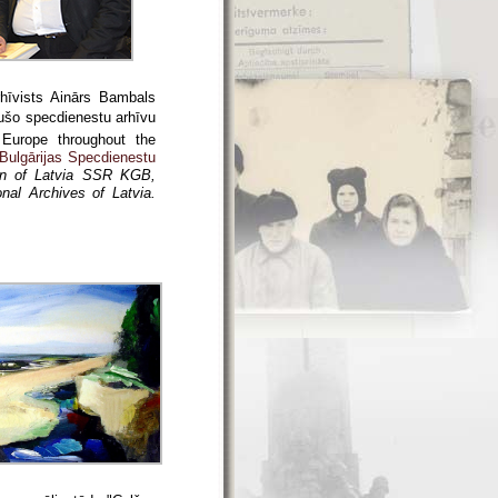
hīvists Ainārs Bambals
jušo specdienestu arhīvu
n Europe throughout the
Bulgārijas Specdienestu
ion of Latvia SSR KGB,
nal Archives of Latvia.