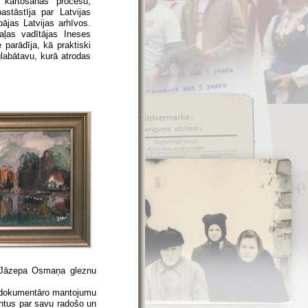
 kārtošanas procesu,
stāstīja par Latvijas
ājas Latvijas arhīvos.
aļas vadītājas Ineses
parādīja, kā praktiski
labātavu, kurā atrodas
a Jāzepa Osmaņa gleznu
) dokumentāro mantojumu
ntus par savu radošo un