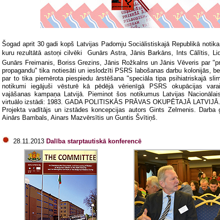
Šogad aprit 30 gadi kopš Latvijas Padomju Sociālistiskajā Republikā notika 
kuru rezultātā astoņi cilvēki  Gunārs Astra, Jānis Barkāns, Ints Cālītis, L
Gunārs Freimanis, Boriss Grezins, Jānis Rožkalns un Jānis Vēveris par "pr
propagandu" tika notiesāti un ieslodzīti PSRS labošanas darbu kolonijās, b
par to tika piemērota piespiedu ārstēšana "speciāla tipa psihiatriskajā sl
notikumi iegājuši vēsturē kā pēdējā vērienīgā PSRS okupācijas varai
vajāšanas kampaņa Latvijā. Pieminot šos notikumus Latvijas Nacionālais
virtuālo izstādi: 1983. GADA POLITISKĀS PRĀVAS OKUPĒTAJĀ LATVIJĀ
Projekta vadītājs un izstādes koncepcijas autors Gints Zelmenis. Darba 
Ainārs Bambals, Ainars Mazvērsītis un Guntis Švītiņš.
28.11.2013
Dalība starptautiskā konferencē