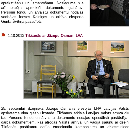
aprakstīšanu un izmantošanu. Noslēgumā bija
arī iespēja apmeklēt dokumentu glabātuvi
Personu fondu un ārvalstu dokumentu nodaļas
vadītājas Ineses Kalniņas un arhīva eksperta
Gunta Švītiņa pavadībā.
1.10.2013
Tikšanās ar Jāzepu Osmani LVA
25. septembrī dzejnieks Jāzeps Osmanis viesojās LNA Latvijas Valsts
apskatāma viņa gleznu izstāde. Tikšanos atklāja Latvijas Valsts arhīva dir
tad Personu fondu un ārvalstu dokumentu nodaļas speciālisti pastāstīj
darba dokumentiem, kas atrodas Valsts arhīvā, un vadīja sarunu ar dzejn
Tikšanās pasākumu darīja emocionālu komponistes un dziesminiece