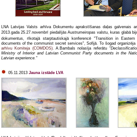
LNA Latvijas Valsts arhīva Dokumentu aprakstīšanas daļas galvenais ar
2013.gada 25.27.novembrī piedalījās Austrumeiropas valstu, kuras glabā bi
dokumentus, rīkotajā starptautiskajā konferencē "Transition in Easter
documents of the communist secret services", Sofijā. To šogad organizēja
arhīvu Komiteja (COMDOS)
. A.Bambals nolasīja referātu
"Declassificat
Ministry of Interior and Latvian Communist Party documents in the Natio
Latvian experience."
05.11.2013
Jauna izstāde LVA