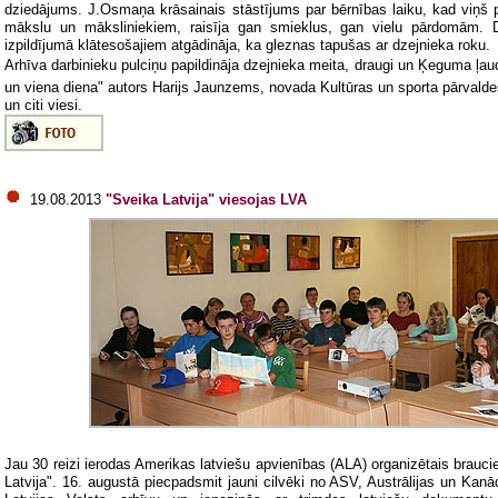
dziedājums. J.Osmaņa krāsainais stāstījums par bērnības laiku, kad viņš p
mākslu un māksliniekiem, raisīja gan smieklus, gan vielu pārdomām. D
izpildījumā klātesošajiem atgādināja, ka gleznas tapušas ar dzejnieka roku.
Arhīva darbinieku pulciņu papildināja dzejnieka meita, draugi un Ķeguma ļau
un viena diena" autors Harijs Jaunzems, novada Kultūras un sporta pārvalde
un citi viesi.
19.08.2013
"Sveika Latvija" viesojas LVA
Jau 30 reizi ierodas Amerikas latviešu apvienības (ALA) organizētais brauc
Latvija". 16. augustā piecpadsmit jauni cilvēki no ASV, Austrālijas un Kan