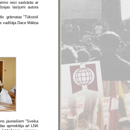
irmo reizi saskārās ar
zejas lasījumi autora
dis  grāmatas "Tūkstoš
s vadītāja Dace Māliņa
iens jauniešiem "Sveika
ādas apmeklēja arī LNA