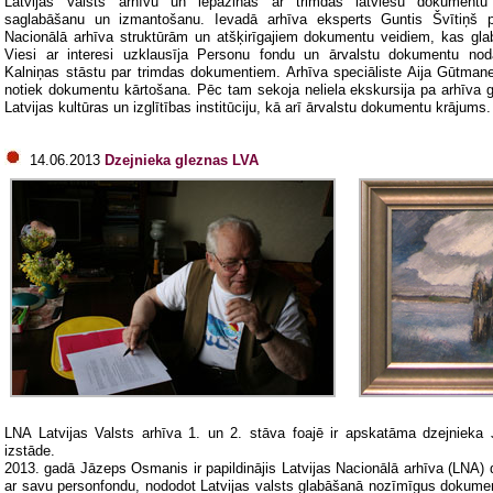
Latvijas Valsts arhīvu un iepazinās ar trimdas latviešu dokumentu
saglabāšanu un izmantošanu. Ievadā arhīva eksperts Guntis Švītiņš pa
Nacionālā arhīva struktūrām un atšķirīgajiem dokumentu veidiem, kas glab
Viesi ar interesi uzklausīja Personu fondu un ārvalstu dokumentu nod
Kalniņas stāstu par trimdas dokumentiem. Arhīva speciāliste Aija Gūtmane 
notiek dokumentu kārtošana. Pēc tam sekoja neliela ekskursija pa arhīva g
Latvijas kultūras un izglītības institūciju, kā arī ārvalstu dokumentu krājums.
14.06.2013
Dzejnieka gleznas LVA
LNA Latvijas Valsts arhīva 1. un 2. stāva foajē ir apskatāma dzejniek
izstāde.
2013. gadā Jāzeps Osmanis ir papildinājis Latvijas Nacionālā arhīva (LNA
ar savu personfondu, nododot Latvijas valsts glabāšanā nozīmīgus dokume