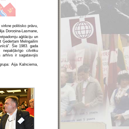
virkne politisko prāvu,
idija Doroņina-Lasmane,
etpadomju aģitāciju un
et Ģedertam Melngailim
imnīcā". Šie 1983. gada
 nepakļāvīgo cilvēku
 arhīvs ir sagatavojis
.
grupa: Aija Kalnciema,