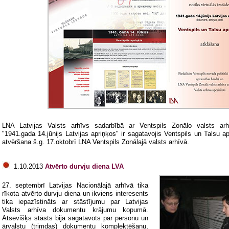
LNA Latvijas Valsts arhīvs sadarbībā ar Ventspils Zonālo valsts arhī
"1941.gada 14.jūnijs Latvijas apriņķos" ir sagatavojis Ventspils un Talsu a
atvēršana š.g. 17.oktobrī LNA Ventspils Zonālajā valsts arhīvā.
1.10.2013
Atvērto durvju diena LVA
27. septembrī Latvijas Nacionālajā arhīvā tika
rīkota atvērto durvju diena un ikviens interesents
tika iepazīstināts ar stāstījumu par Latvijas
Valsts arhīva dokumentu krājumu kopumā.
Atsevišķs stāsts bija sagatavots par personu un
ārvalstu (trimdas) dokumentu komplektēšanu,