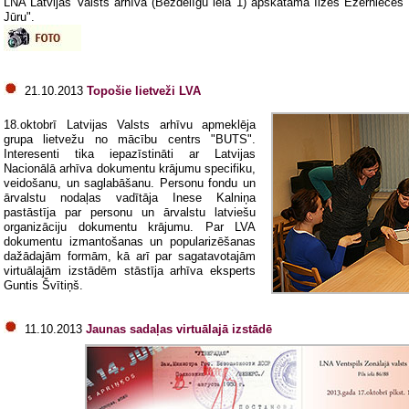
LNA Latvijas Valsts arhīvā (Bezdelīgu ielā 1) apskatāma Ilzes Ezernieces
Jūru".
21.10.2013
Topošie lietveži LVA
18.oktobrī Latvijas Valsts arhīvu apmeklēja
grupa lietvežu no mācību centrs "BUTS".
Interesenti tika iepazīstināti ar Latvijas
Nacionālā arhīva dokumentu krājumu specifiku,
veidošanu, un saglabāšanu. Personu fondu un
ārvalstu nodaļas vadītāja Inese Kalniņa
pastāstīja par personu un ārvalstu latviešu
organizāciju dokumentu krājumu. Par LVA
dokumentu izmantošanas un popularizēšanas
dažādajām formām, kā arī par sagatavotajām
virtuālajām izstādēm stāstīja arhīva eksperts
Guntis Švītiņš.
11.10.2013
Jaunas sadaļas virtuālajā izstādē