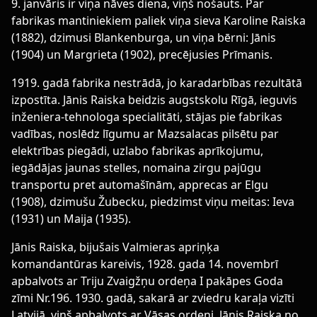
9. janvāris ir viņa nāves diena, viņš nošauts. Par
fabrikas mantiniekiem paliek viņa sieva Karoline Raiska
(1882), dzimusi Blankenburga, un viņa bērni: Jānis
(1904) un Margrieta (1902), precējusies Prīmanis.
1919. gadā fabrika nestrādā, jo karadarbības rezultātā
izpostīta. Jānis Raiska beidzis augstskolu Rīgā, ieguvis
inženiera-tehnologa specialitāti, stājas pie fabrikas
vadības, noslēdz līgumu ar Mazsalacas pilsētu par
elektrības piegādi, uzlabo fabrikas aprīkojumu,
iegādājas jaunas stelles, nomaina zirgu pajūgu
transportu pret automašīnām, apprecas ar Elgu
(1908), dzimušu Žubecku, piedzimst viņu meitas: Ieva
(1931) un Maija (1935).
Jānis Raiska, bijušais Valmieras apriņķa
komandantūras kareivis, 1928. gada 14. novembrī
apbalvots ar Triju Zvaigžņu ordeņa I pakāpes Goda
zīmi Nr.196. 1930. gadā, sakarā ar zviedru karaļa vizīti
Latvijā, viņš apbalvots ar Vāsas ordeni. Jānis Raiska no