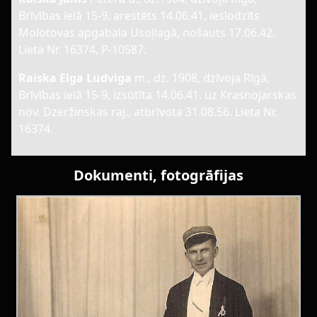
Brīvības ielā 15-9, arestēts 14.06.41, ieslodzīts
Molotovas apgabala Usoļlagā, nošauts 17.06.42.
Lieta Nr. 16374, P-10587.
Raiska Elga Ludviga
m., dz. 1908, dzīvoja Rīgā,
Brīvības ielā 15-9, izsūtīta 14.06.41. uz Krasnojarskas
nov. Dzeržinskas raj., atbrīvota 31.08.56. Lieta Nr.
16374.
Dokumenti, fotogrāfijas