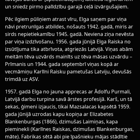
un sniedz pirmo palīdzību garajā ceļā izvārgušajiem.
Pēc ilgiem pūliņiem atrast vīru, Elga saņem par viņa
nāvi pretrunīgas atbildes, nošauts 1942. gadā, miris ar
sirds nepietiekamību 1945. gadā. Neviena ziņa nevēsta
par viņa izdzīvošanu. 1956. gada jūnijā Elga Raiska no
izsūtījuma tika atbrīvota, atgriezās Latvijā. Viņas abām
meitām tēva uzvārds mainīts uz tēva māsas uzvārdu –
Prīmanis un 1944. gada septembrī viņas kopā ar
vecmāmiņu Karlīni Raisku pametušas Latviju, devušās
trimdā uz ASV.
1957. gadā Elga no jauna apprecas ar Ādolfu Purmali,
Latvijā darbu turpina savā ārstes profesijā. Karš, un tā
sekas, ģimeni izjaucis, tikai Mazsalacas kapsētā 1959.
gada jūnijā uzrodas kapu kopiņa ar Elizabetes
Blankenburgas (1866), dzimušas Laimiņas, kapa
pieminekli (Karlīnes Raiskas, dzimušas Blankenburgas,
māte). Fabrikas sētā abi pie īpašnieku mājas stādītie