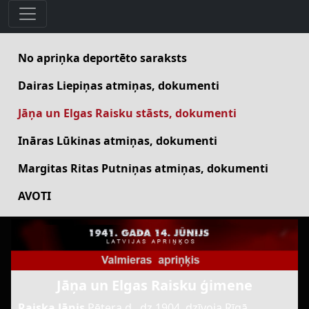
No apriņka deportēto saraksts
Dairas Liepiņas atmiņas, dokumenti
Jāņa un Elgas Raisku stāsts, dokumenti
Ināras Lūkinas atmiņas, dokumenti
Margitas Ritas Putniņas atmiņas, dokumenti
AVOTI
Jāņa un Elgas Raisku ģimene
Raiska Jānis
Pētera d., dz.1904, dzīvoja Rīgā,