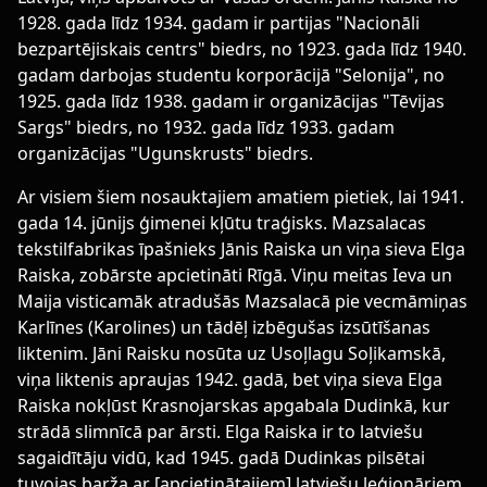
1928. gada līdz 1934. gadam ir partijas "Nacionāli
bezpartējiskais centrs" biedrs, no 1923. gada līdz 1940.
gadam darbojas studentu korporācijā "Selonija", no
1925. gada līdz 1938. gadam ir organizācijas "Tēvijas
Sargs" biedrs, no 1932. gada līdz 1933. gadam
organizācijas "Ugunskrusts" biedrs.
Ar visiem šiem nosauktajiem amatiem pietiek, lai 1941.
gada 14. jūnijs ģimenei kļūtu traģisks. Mazsalacas
tekstilfabrikas īpašnieks Jānis Raiska un viņa sieva Elga
Raiska, zobārste apcietināti Rīgā. Viņu meitas Ieva un
Maija visticamāk atradušās Mazsalacā pie vecmāmiņas
Karlīnes (Karolines) un tādēļ izbēgušas izsūtīšanas
liktenim. Jāni Raisku nosūta uz Usoļlagu Soļikamskā,
viņa liktenis apraujas 1942. gadā, bet viņa sieva Elga
Raiska nokļūst Krasnojarskas apgabala Dudinkā, kur
strādā slimnīcā par ārsti. Elga Raiska ir to latviešu
sagaidītāju vidū, kad 1945. gadā Dudinkas pilsētai
tuvojas barža ar [apcietinātajiem] latviešu leģionāriem