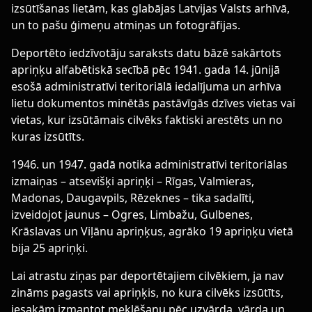
izsūtīšanas lietām, kas glabājas Latvijas Valsts arhīvā,
un to pašu ģimeņu atmiņas un fotogrāfijas.
Deportēto iedzīvotāju saraksts datu bāzē sakārtots
apriņķu alfabētiskā secībā pēc 1941. gada 14. jūnijā
esošā administratīvi teritoriālā iedalījuma un arhīva
lietu dokumentos minētās pastāvīgās dzīves vietas vai
vietas, kur izsūtāmais cilvēks faktiski arestēts un no
kuras izsūtīts.
1946. un 1947. gadā notika administratīvi teritoriālas
izmaiņas – atsevišķi apriņķi – Rīgas, Valmieras,
Madonas, Daugavpils, Rēzeknes – tika sadalīti,
izveidojot jaunus – Ogres, Limbažu, Gulbenes,
Krāslavas un Viļānu apriņķus, agrāko 19 apriņķu vietā
bija 25 apriņķi.
Lai atrastu ziņas par deportētajiem cilvēkiem, ja nav
zināms pagasts vai apriņķis, no kura cilvēks izsūtīts,
iesakām izmantot meklēšanu pēc uzvārda, vārda un