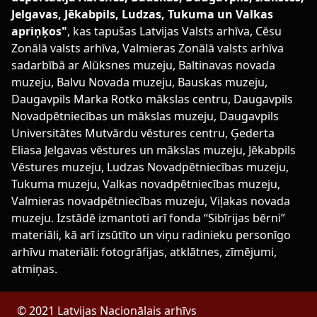
Jelgavas, Jēkabpils, Ludzas, Tukuma un Valkas
apriņķos"
, kas tapušas Latvijas Valsts arhīva, Cēsu
Zonālā valsts arhīva, Valmieras Zonālā valsts arhīva
sadarbībā ar Alūksnes muzeju, Baltinavas novada
muzeju, Balvu Novada muzeju, Bauskas muzeju,
Daugavpils Marka Rotko mākslas centru, Daugavpils
Novadpētniecības un mākslas muzeju, Daugavpils
Universitātes Mutvārdu vēstures centru, Ģederta
Eliasa Jelgavas vēstures un mākslas muzeju, Jēkabpils
Vēstures muzeju, Ludzas Novadpētniecības muzeju,
Tukuma muzeju, Valkas novadpētniecības muzeju,
Valmieras novadpētniecības muzeju, Viļakas novada
muzeju. Izstādē izmantoti arī fonda “Sibīrijas bērni”
materiāli, kā arī izsūtīto un viņu radinieku personīgo
arhīvu materiāli: fotogrāfijas, atklātnes, zīmējumi,
atmiņas.
© 2021 Latvijas Nacionālais arhīvs