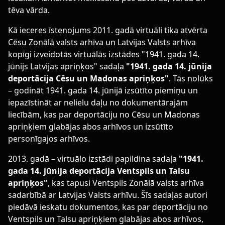
tēva vārda.
Kā ieceres īstenojums 2011. gadā virtuāli tika atvērta
Cēsu Zonālā valsts arhīva un Latvijas Valsts arhīva
kopīgi izveidotās virtuālās izstādes "1941. gada 14.
jūnijs Latvijas apriņķos" sadaļa
"1941. gada 14. jūnija
deportācija Cēsu un Madonas apriņķos"
. Tās nolūks
– godināt 1941. gada 14. jūnijā izsūtīto piemiņu un
iepazīstināt ar nelielu daļu no dokumentārajām
liecībām, kas par deportāciju no Cēsu un Madonas
apriņķiem glabājas abos arhīvos un izsūtīto
personīgajos arhīvos.
2013. gadā – virtuālo izstādi papildina sadaļa
"1941.
gada 14. jūnija deportācija Ventspils un Talsu
apriņķos"
, kas tapusi Ventspils Zonālā valsts arhīva
sadarbībā ar Latvijas Valsts arhīvu. Šīs sadaļas autori
piedāvā ieskatu dokumentos, kas par deportāciju no
Ventspils un Talsu apriņķiem glabājas abos arhīvos,