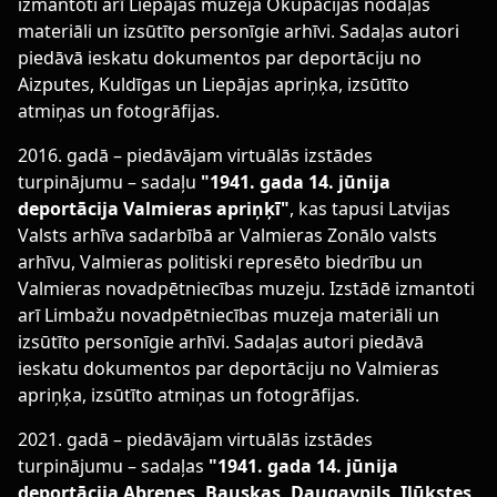
izmantoti arī Liepājas muzeja Okupācijas nodaļas
materiāli un izsūtīto personīgie arhīvi. Sadaļas autori
piedāvā ieskatu dokumentos par deportāciju no
Aizputes, Kuldīgas un Liepājas apriņķa, izsūtīto
atmiņas un fotogrāfijas.
2016. gadā – piedāvājam virtuālās izstādes
turpinājumu – sadaļu
"1941. gada 14. jūnija
deportācija Valmieras apriņķī"
, kas tapusi Latvijas
Valsts arhīva sadarbībā ar Valmieras Zonālo valsts
arhīvu, Valmieras politiski represēto biedrību un
Valmieras novadpētniecības muzeju. Izstādē izmantoti
arī Limbažu novadpētniecības muzeja materiāli un
izsūtīto personīgie arhīvi. Sadaļas autori piedāvā
ieskatu dokumentos par deportāciju no Valmieras
apriņķa, izsūtīto atmiņas un fotogrāfijas.
2021. gadā – piedāvājam virtuālās izstādes
turpinājumu – sadaļas
"1941. gada 14. jūnija
deportācija Abrenes, Bauskas, Daugavpils, Ilūkstes,