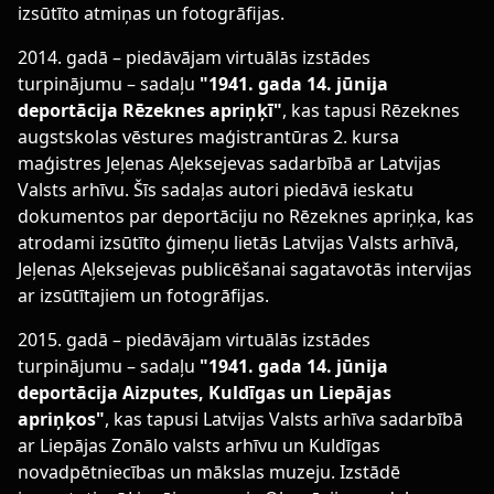
izsūtīto atmiņas un fotogrāfijas.
2014. gadā – piedāvājam virtuālās izstādes
turpinājumu – sadaļu
"1941. gada 14. jūnija
deportācija Rēzeknes apriņķī"
, kas tapusi Rēzeknes
augstskolas vēstures maģistrantūras 2. kursa
maģistres Jeļenas Aļeksejevas sadarbībā ar Latvijas
Valsts arhīvu. Šīs sadaļas autori piedāvā ieskatu
dokumentos par deportāciju no Rēzeknes apriņķa, kas
atrodami izsūtīto ģimeņu lietās Latvijas Valsts arhīvā,
Jeļenas Aļeksejevas publicēšanai sagatavotās intervijas
ar izsūtītajiem un fotogrāfijas.
2015. gadā – piedāvājam virtuālās izstādes
turpinājumu – sadaļu
"1941. gada 14. jūnija
deportācija Aizputes, Kuldīgas un Liepājas
apriņķos"
, kas tapusi Latvijas Valsts arhīva sadarbībā
ar Liepājas Zonālo valsts arhīvu un Kuldīgas
novadpētniecības un mākslas muzeju. Izstādē