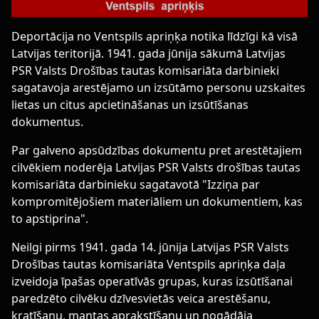
Deportācija no Ventspils apriņķa notika līdzīgi kā visā
Latvijas teritorijā. 1941. gada jūnija sākumā Latvijas
PSR Valsts Drošības tautas komisariāta darbinieki
sagatavoja arestējamo un izsūtāmo personu uzskaites
lietas un citus apcietināšanas un izsūtīšanas
dokumentus.
Par galveno apsūdzības dokumentu pret arestētajiem
cilvēkiem noderēja Latvijas PSR Valsts drošības tautas
komisariāta darbinieku sagatavotā "Izziņa par
kompromitējošiem materiāliem un dokumentiem, kas
to apstiprina".
Neilgi pirms 1941. gada 14. jūnija Latvijas PSR Valsts
Drošības tautas komisariāta Ventspils apriņķa daļa
izveidoja īpašas operatīvās grupas, kuras izsūtīšanai
paredzēto cilvēku dzīvesvietās veica arestēšanu,
kratīšanu, mantas aprakstīšanu un nogādāja