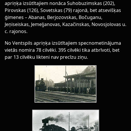
apriņķa izsūtītajiem nonāca Suhobuzimskas (202),
Pirovskas (126), Sovetskas (79) rajonā, bet atsevišķas
ģimenes – Abanas, Berjozovskas, Bočuganu,
Jeņiseiskas, Jemeļjanovas, Kazačinskas, Novosjolovas u.
c. rajonos.
No Ventspils apriņķa izsūtītajiem specnometinājuma
vietās nomira 78 cilvēki. 395 cilvēki tika atbrīvoti, bet
par 13 cilvēku likteni nav precīzu ziņu.