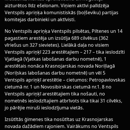
aizturētos līdz ešelonam. Viņiem aktīvi palīdzēja
Ventspils apriņķa komunistiskās (boļševiku) partijas
komitejas darbinieki un aktīvisti.
No Ventspils apriņķa Ventspils pilsētas, Piltenes un 14
pagastiem arestēja un izsūtīja 689 cilvēkus (362
vīriešus un 327 sievietes). Lielākā daļa no visiem
Ventspils apriņķī 223 arestētajiem – 217 – tika ieslodzīti
Vjatlagā (Vjatkas labošanas darbu nometnē), 1
arestētais nonāca Krasnojarskas novada Noriļlagā
(Noriļskas labošanas darbu nometnē) un vēl 5
Ventspils apriņķī arestētie – cietumos: Petropavlovskas
cietumā nr. 1 un Novosibirskas cietumā nr.1. 8 no
Ventspils apriņķī arestētajiem tika nošauti, no
nometnēs ieslodzītajiem atbrīvots tika tikai 31 cilvēks,
jo pārējie miruši ieslodzījuma vietās.
Izsūtītās ģimenes tika nosūtītas uz Krasnojarskas
novada dažādiem rajoniem. Vairākums no Ventspils