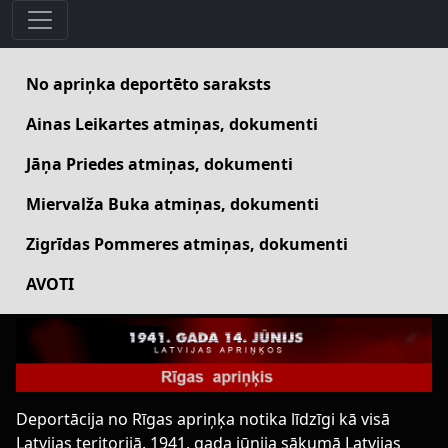
No apriņka deportēto saraksts
Ainas Leikartes atmiņas, dokumenti
Jāņa Priedes atmiņas, dokumenti
Miervalža Buka atmiņas, dokumenti
Zigrīdas Pommeres atmiņas, dokumenti
AVOTI
Deportācija no Rīgas apriņķa notika līdzīgi kā visā
Latvijas teritorijā. 1941. gada jūnija sākumā Latvijas