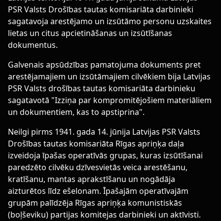
PSR Valsts Drošības tautas komisariāta darbinieki
sagatavoja arestējamo un izsūtāmo personu uzskaites
lietas un citus apcietināšanas un izsūtīšanas
dokumentus.
Galvenais apsūdzības pamatojuma dokuments pret
arestējamajiem un izsūtāmajiem cilvēkiem bija Latvijas
PSR Valsts drošības tautas komisariāta darbinieku
sagatavotā "Izziņa par kompromitējošiem materiāliem
un dokumentiem, kas to apstiprina".
Neilgi pirms 1941. gada 14. jūnija Latvijas PSR Valsts
Drošības tautas komisariāta Rīgas apriņķa daļa
izveidoja īpašas operatīvās grupas, kuras izsūtīšanai
paredzēto cilvēku dzīvesvietās veica arestēšanu,
kratīšanu, mantas aprakstīšanu un nogādāja
aizturētos līdz ešelonam. Īpašajām operatīvajām
grupām palīdzēja Rīgas apriņķa komunistiskās
(boļševiku) partijas komitejas darbinieki un aktīvisti.