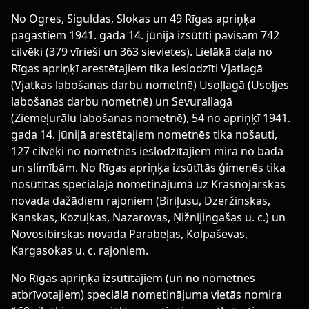
No Ogres, Siguldas, Slokas un 49 Rīgas apriņķa
pagastiem 1941. gada 14. jūnijā izsūtīti pavisam 742
cilvēki (379 vīrieši un 363 sievietes). Lielākā daļa no
Rīgas apriņķī arestētajiem tika ieslodzīti Vjatlagā
(Vjatkas labošanas darbu nometnē) Usoļlagā (Usoļjes
labošanas darbu nometnē) un Sevurallagā
(Ziemeļurālu labošanas nometnē), 54 no apriņķī 1941.
gada 14. jūnijā arestētajiem nometnēs tika nošauti,
127 cilvēki no nometnēs ieslodzītajiem mira no bada
un slimībām. No Rīgas apriņķa izsūtītās ģimenēs tika
nosūtītas speciālajā nometinājumā uz Krasnojarskas
novada dažādiem rajoniem (Biriļusu, Dzeržinskas,
Kanskas, Kozuļkas, Nazarovas, Ņižnijingašas u. c.) un
Novosibirskas novada Parabeļas, Kolpaševas,
Kargasokas u. c. rajoniem.
No Rīgas apriņķa izsūtītajiem (un no nometnes
atbrīvotajiem) speciālā nometinājuma vietās nomira