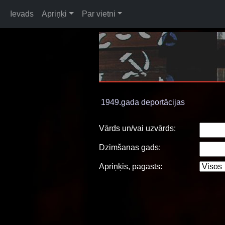
Ievads
Apriņķi
Par vietni
1949.gada deportācijas
Vārds un/vai uzvārds:
Dzimšanas gads:
Apriņķis, pagasts: