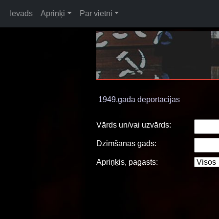
Ievads
Apriņķi
Par vietni
1949.gada deportācijas
Vārds un/vai uzvārds:
Dzimšanas gads:
Apriņķis, pagasts: