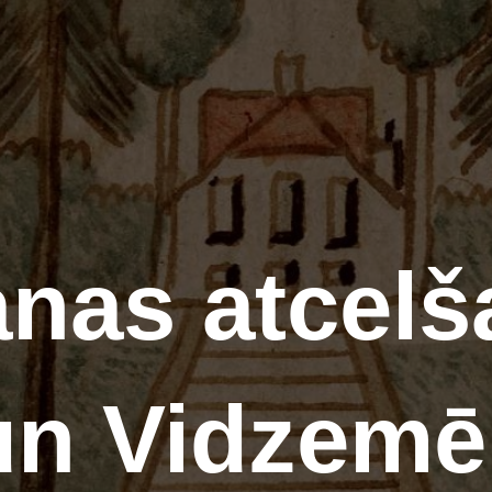
nas atcelš
un Vidzem