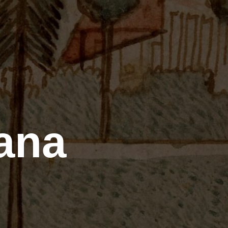
ana
ē