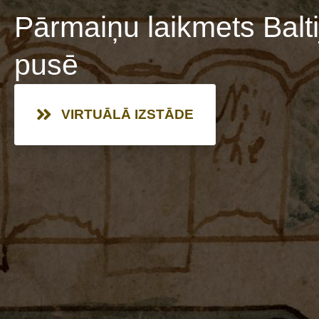
Pārmaiņu laikmets Balt
pusē
VIRTUĀLĀ IZSTĀDE