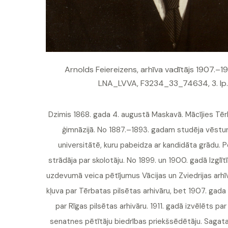
Arnolds Feiereizens, arhīva vadītājs 1907.–1
LNA_LVVA, F3234_33_74634, 3. lp.
Dzimis 1868. gada 4. augustā Maskavā. Mācījies Tēr
ģimnāzijā. No 1887.–1893. gadam studēja vēstur
universitātē, kuru pabeidza ar kandidāta grādu. 
strādāja par skolotāju. No 1899. un 1900. gadā Izglītī
uzdevumā veica pētījumus Vācijas un Zviedrijas arhī
kļuva par Tērbatas pilsētas arhivāru, bet 1907. gada 13
par Rīgas pilsētas arhivāru. 1911. gadā izvēlēts pa
senatnes pētītāju biedrības priekšsēdētāju. Sagat