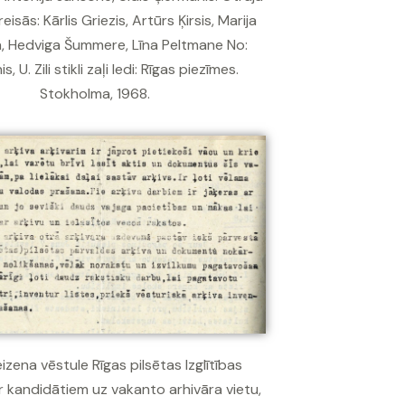
eisās: Kārlis Griezis, Artūrs Ķirsis, Marija
, Hedviga Šummere, Līna Peltmane No:
, U. Zili stikli zaļi ledi: Rīgas piezīmes.
Stokholma, 1968.
eizena vēstule Rīgas pilsētas Izglītības
r kandidātiem uz vakanto arhivāra vietu,