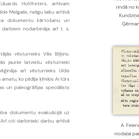
Eduards Holtfreters, arhīvam
rindā no kr
de Melgaile, neilgu laiku arhīvā
Kundziņa
veica dokumentu kārtošanu un
Ģērmanis
 darbiem nodarbināja arī t. s.
jās vēsturnieks Vilis Biļķins.
ās jaunie latviešu vēsturnieki
ēģināja arī vēsturnieks Uldis
amatu, ko pildīja ķīmiķis Artūrs
as un paleogrāfijas speciālists
arhīva dokumentu evakuācijā uz
rī citi darbinieki darbu arhīvā
A. Feier
nodaļai pa