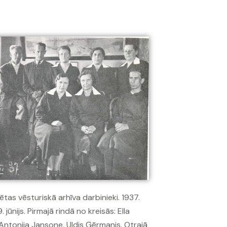
sētas vēsturiskā arhīva darbinieki. 1937.
 jūnijs. Pirmajā rindā no kreisās: Ella
Antonija Jansone, Uldis Ģērmanis. Otrajā