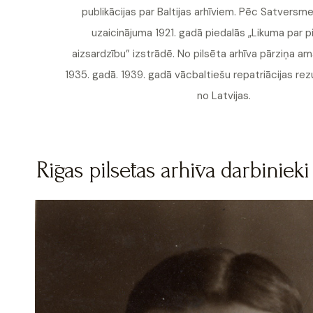
publikācijas par Baltijas arhīviem. Pēc Satversm
uzaicinājuma 1921. gadā piedalās „Likuma par p
aizsardzību” izstrādē. No pilsēta arhīva pārziņa a
1935. gadā. 1939. gadā vācbaltiešu repatriācijas rez
no Latvijas.
Rīgas pilsētas arhīva darbinieki