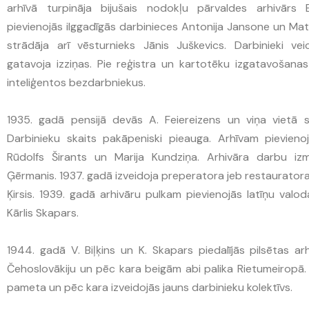
arhīvā turpināja bijušais nodokļu pārvaldes arhivārs 
pievienojās ilggadīgās darbinieces Antonija Jansone un Matil
strādāja arī vēsturnieks Jānis Juškevics. Darbinieki 
gatavoja izziņas. Pie reģistra un kartotēku izgatavošanas
inteliģentos bezdarbniekus.
1935. gadā pensijā devās A. Feiereizens un viņa vietā stā
Darbinieku skaits pakāpeniski pieauga. Arhīvam pievienoj
Rūdolfs Širants un Marija Kundziņa. Arhivāra darbu izm
Ģērmanis. 1937. gadā izveidoja preperatora jeb restauratora 
Ķirsis. 1939. gadā arhivāru pulkam pievienojās latīņu valod
Kārlis Skapars.
1944. gadā V. Biļķins un K. Skapars piedalījās pilsētas 
Čehoslovākiju un pēc kara beigām abi palika Rietumeiropā. A
pameta un pēc kara izveidojās jauns darbinieku kolektīvs.