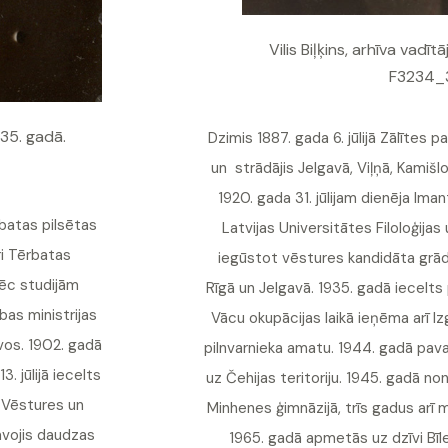
Vilis Biļķins, arhīva vad
F3234_3
935. gadā.
Dzimis 1887. gada 6. jūlijā Zālītes 
un strādājis Jelgavā, Viļņā, Kamišl
1920. gada 31. jūlijam dienēja Im
batas pilsētas
Latvijas Universitātes Filoloģijas
i Tērbatas
iegūstot vēstures kandidāta grādu
Pēc studijām
Rīgā un Jelgavā. 1935. gadā iecelts 
bas ministrijas
Vācu okupācijas laikā ieņēma arī Izg
vos. 1902. gadā
pilnvarnieka amatu. 1944. gadā pava
. jūlijā iecelts
uz Čehijas teritoriju. 1945. gadā n
r Vēstures un
Minhenes ģimnāzijā, trīs gadus arī 
avojis daudzas
1965. gadā apmetās uz dzīvi Bīle