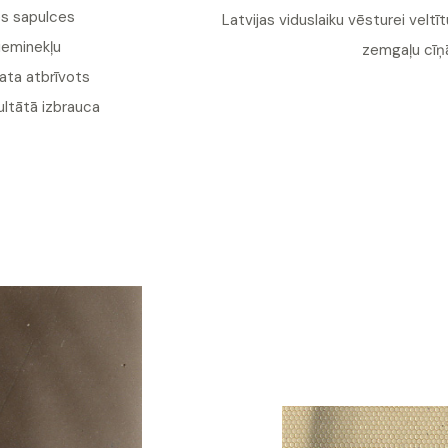
es sapulces
Latvijas viduslaiku vēsturei veltī
ieminekļu
zemgaļu cīņā
mata atbrīvots
ultātā izbrauca