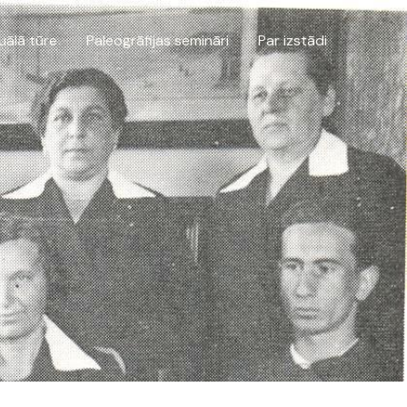
uālā tūre
Paleogrāfijas semināri
Par izstādi