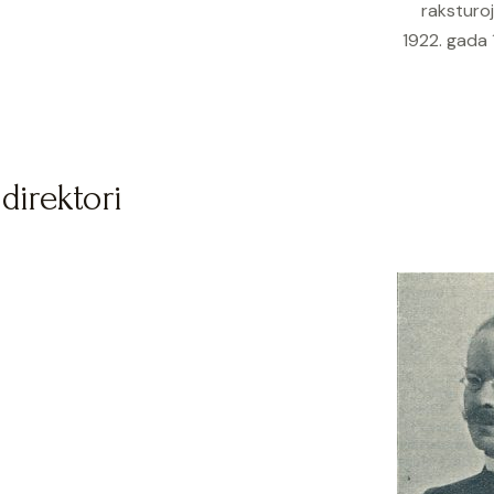
raksturo
1922. gada 
 direktori