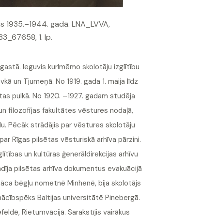
ītājs 1935.–1944. gadā. LNA_LVVA,
3_67658, 1. lp.
pagastā. Ieguvis kurlmēmo skolotāju izglītību
ovkā un Tjumeņā. No 1919. gada 1. maija līdz
antas pulkā. No 1920. –1927. gadam studēja
 un filozofijas fakultātes vēstures nodaļā,
. Pēcāk strādājis par vēstures skolotāju
par Rīgas pilsētas vēsturiskā arhīva pārzini.
lītības un kultūras ģenerāldirekcijas arhīvu
dīja pilsētas arhīva dokumentus evakuācijā
onāca bēgļu nometnē Minhenē, bija skolotājs
mācībspēks Baltijas universitātē Pinebergā.
feldē, Rietumvācijā. Sarakstījis vairākus