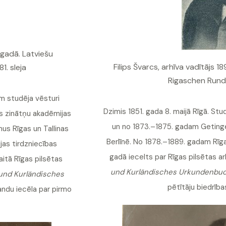
 gadā. Latviešu
Filips Švarcs, arhīva vadītājs 1
81. sleja
Rigaschen Rundsc
am studēja vēsturi
Dzimis 1851. gada 8. maijā Rīgā. St
s zinātņu akadēmijas
un no 1873.–1875. gadam Getingen
us Rīgas un Tallinas
Berlīnē. No 1878.–1889. gadam Rīga
ijas tirdzniecības
gadā iecelts par Rīgas pilsētas a
aitā Rīgas pilsētas
und Kurländisches Urkundenbu
 und Kurländisches
pētītāju biedrība
brandu iecēla par pirmo