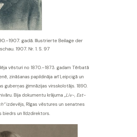
890.–1907. gadā. Illustrierte Beilage der
hau. 1907. Nr. 1. S. 97
udēja vēsturi no 1870.–1873. gadam Tērbatā
ē, zināšanas papildināja arī Leipcigā un
s guberņas ģimnāzijas virsskolotājs. 1890.
rhivāru. Bija dokumentu krājuma
„
Liv-, Est-
ch”
izdevējs, Rīgas vēstures un senatnes
s biedrs un līdzdirektors.