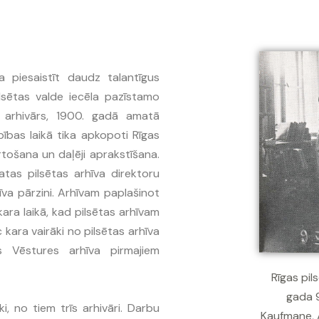
a piesaistīt daudz talantīgus
ilsētas valde iecēla pazīstamo
s arhivārs, 1900. gadā amatā
rbības laikā tika apkopoti Rīgas
rtošana un daļēji aprakstīšana.
atas pilsētas arhīva direktoru
īva pārzini. Arhīvam paplašinot
kara laikā, kad pilsētas arhīvam
 kara vairāki no pilsētas arhīva
s Vēstures arhīva pirmajiem
Rīgas pil
gada 9.
i, no tiem trīs arhivāri. Darbu
Kaufmane, 