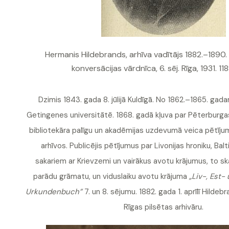
Hermanis Hildebrands, arhīva vadītājs 1882.–1890.
konversācijas vārdnīca, 6. sēj. Rīga, 1931. 118
Dzimis 1843. gada 8. jūlijā Kuldīgā. No 1862.–1865. gad
Getingenes universitātē. 1868. gadā kļuva par Pēterburga
bibliotekāra palīgu un akadēmijas uzdevumā veica pētījum
arhīvos. Publicējis pētījumus par Livonijas hroniku, Balt
sakariem ar Krievzemi un vairākus avotu krājumus, to sk
parādu grāmatu, un viduslaiku avotu krājuma
„Liv-, Est-
Urkundenbuch”
7. un 8. sējumu. 1882. gada 1. aprīlī Hilde
Rīgas pilsētas arhivāru.