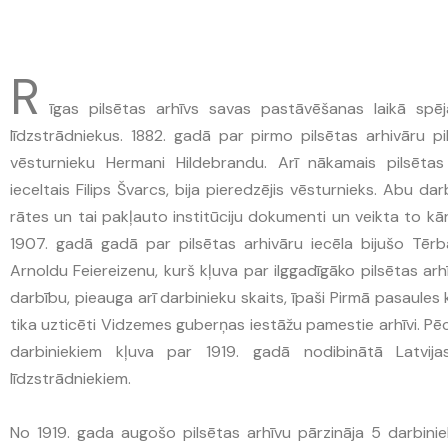
R
īgas pilsētas arhīvs savas pastāvēšanas laikā spēj
līdzstrādniekus. 1882. gadā par pirmo pilsētas arhivāru p
vēsturnieku Hermani Hildebrandu. Arī nākamais pilsēta
ieceltais Filips Švarcs, bija pieredzējis vēsturnieks. Abu da
rātes un tai pakļauto institūciju dokumenti un veikta to kā
1907. gadā gadā par pilsētas arhivāru iecēla bijušo Tērb
Arnoldu Feiereizenu, kurš kļuva par ilggadīgāko pilsētas arh
darbību, pieauga arī darbinieku skaits, īpaši Pirmā pasaules 
tika uzticēti Vidzemes guberņas iestāžu pamestie arhīvi. Pēc
darbiniekiem kļuva par 1919. gadā nodibinātā Latvija
līdzstrādniekiem.
No 1919. gada augošo pilsētas arhīvu pārzināja 5 darbiniek