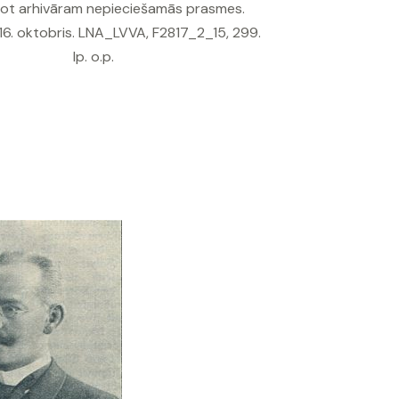
jot arhivāram nepieciešamās prasmes.
16. oktobris. LNA_LVVA, F2817_2_15, 299.
lp. o.p.