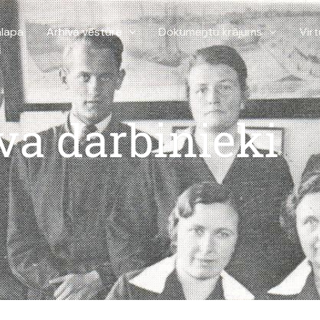
lapa
Arhīva vēsture
Dokumentu krājums
Virt
va darbinieki