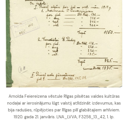
Arnolda Feiereizena vēstule Rīgas pilsētas valdes kultūras
nodaļai ar ierosinājumu lūgt valstij atlīdzināt izdevumus, kas
bija radušies, rūpējoties par Rīgas pilī glabātajiem arhīviem.
1920. gada 21. janvāris. LNA_LVVA, F3258_13_42, 1. lp.