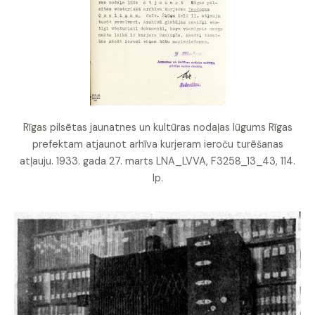
Rīgas pilsētas jaunatnes un kultūras nodaļas lūgums Rīgas
prefektam atjaunot arhīva kurjeram ieroču turēšanas
atļauju. 1933. gada 27. marts LNA_LVVA, F3258_13_43, 114.
lp.