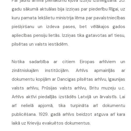
Par jaunu arhīva pienākumu kļuva izziņu izsniegšana. 20.
gadu sākumā aktuālas bija izziņas par piederību Rīgai, uz
kuru pamata Iekšlietu ministrija lēma par pavalstniecības
piešķiršanu un izdeva pases, bet vēlākajos gados
apliecības pensiju lietās. Izziņas tika gatavotas arī tiesu,
pilsētas un valsts iestādēm.
Notika sadarbība ar citiem Eiropas arhīviem un
zinātniskajām institūcijām. Arhīvs apmainījās ar
dokumentu kopijām ar Dancigas pilsētas arhīvu, Igaunijas
valsts arhīvu, Prūsijas valsts arhīvu, Britu muzeju u.c.
Arhīvs aktīvi piedalījās izstādēs Latvijā un ārvalstīs. Lai
arī nelielā apjomā, tika turpināta arī dokumentu
publicēšana. 1929. gadā arhīvs beidzot atguva arī kara
laikā uz Krieviju evakuētos dokumentus.