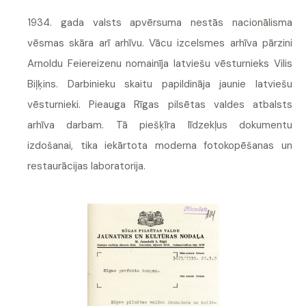
1934. gada valsts apvērsuma nestās nacionālisma
vēsmas skāra arī arhīvu. Vācu izcelsmes arhīva pārzini
Arnoldu Feiereizenu nomainīja latviešu vēsturnieks Vilis
Biļķins. Darbinieku skaitu papildināja jaunie latviešu
vēsturnieki. Pieauga Rīgas pilsētas valdes atbalsts
arhīva darbam. Tā piešķīra līdzekļus dokumentu
izdošanai, tika iekārtota moderna fotokopēšanas un
restaurācijas laboratorija.