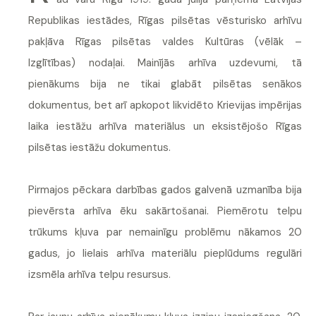
Republikas iestādes, Rīgas pilsētas vēsturisko arhīvu
pakļāva Rīgas pilsētas valdes Kultūras (vēlāk –
Izglītības) nodaļai. Mainījās arhīva uzdevumi, tā
pienākums bija ne tikai glabāt pilsētas senākos
dokumentus, bet arī apkopot likvidēto Krievijas impērijas
laika iestāžu arhīva materiālus un eksistējošo Rīgas
pilsētas iestāžu dokumentus.
Pirmajos pēckara darbības gados galvenā uzmanība bija
pievērsta arhīva ēku sakārtošanai. Piemērotu telpu
trūkums kļuva par nemainīgu problēmu nākamos 20
gadus, jo lielais arhīva materiālu pieplūdums regulāri
izsmēla arhīva telpu resursus.