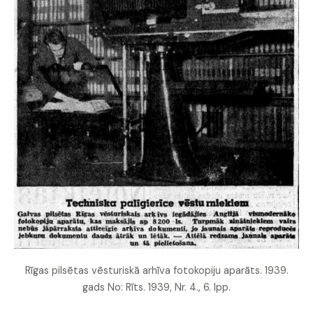
Rīgas pilsētas vēsturiskā arhīva fotokopiju aparāts. 1939.
gads No: Rīts. 1939, Nr. 4., 6. lpp.