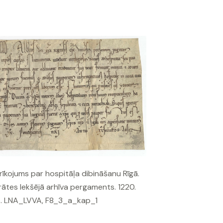
rīkojums par hospitāļa dibināšanu Rīgā.
rātes Iekšējā arhīva pergaments. 1220.
. LNA_LVVA, F8_3_a_kap_1