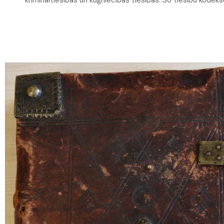
krimināltiesības un kuģniecības tiesības. Šo tiesību kodeksu 