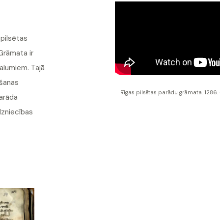
 pilsētas
Grāmata ir
alumiem. Tajā
ošanas
Rīgas pilsētas parādu grāmata. 1286. 
parāda
dzniecības