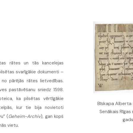
ētas rātes un tās kancelejas
pilsētas svarīgākie dokumenti –
ķi no pārējās rātes lietvedības.
uves pastāvēšanu sniedz 1598.
teica, ka pilsētas vērtīgākie
Bīskapa Alberta 
lpās, kur tie bija novietoti
Senākais Rīgas 
vu” (
Geheim-Archiv
), gan kopš
gads
nās vietu.