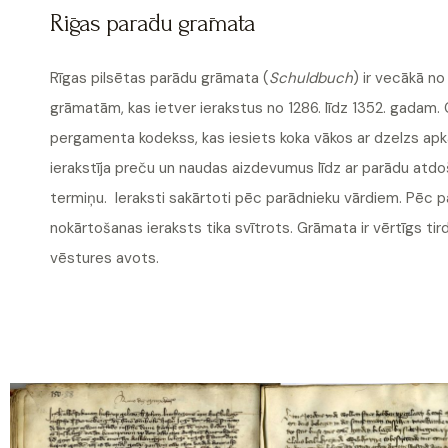
Rīgas parādu grāmata
Rīgas pilsētas parādu grāmata (
Schuldbuch
) ir vecākā no
grāmatām, kas ietver ierakstus no 1286. līdz 1352. gadam. 
pergamenta kodekss, kas iesiets koka vākos ar dzelzs apk
ierakstīja preču un naudas aizdevumus līdz ar parādu atd
termiņu. Ieraksti sakārtoti pēc parādnieku vārdiem. Pēc 
nokārtošanas ieraksts tika svītrots. Grāmata ir vērtīgs tir
vēstures avots.