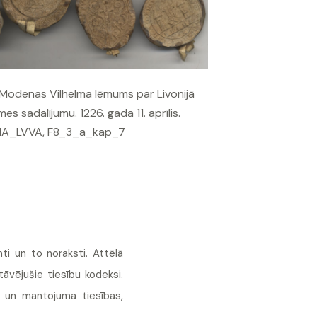
Modenas Vilhelma lēmums par Livonijā
es sadalījumu. 1226. gada 11. aprīlis.
NA_LVVA, F8_3_a_kap_7
nti un to noraksti. Attēlā
tāvējušie tiesību kodeksi.
es un mantojuma tiesības,