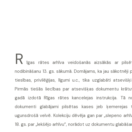
R
īgas rātes arhīva veidošanās aizsākās ar pils
nodibināšanu 13. gs. sākumā. Domājams, ka jau sākotnēji 
tiesības, privilēģijas, līgumi u.c., tika uzglabāti atseviš
Pirmās tiešās liecības par atsevišķas dokumentu krāt
gadā izdotā Rīgas rātes kancelejas instrukcija. Tā no
dokumenti glabājami pilsētas kases jeb ķemerejas te
ugunsdrošā velvē. Kolekciju dēvēja gan par „slepeno arhī
18. gs. par „Iekšējo arhīvu”, norādot uz dokumentu glabāša