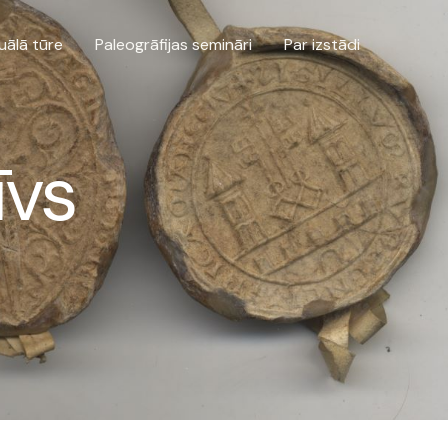
uālā tūre
Paleogrāfijas semināri
Par izstādi
īvs