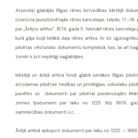
Atsevišķi glabājās Rīgas rātes lietvedības kārtējā doku
izvietota jaunizbūvētajās rātes kancelejas telpās. 17.–18. 
par „Ārējos arhīvu”. 1674. gada 9. februārī rātes kancelej
kurā gāja bojā lielākā daļa rātes arhīva. Ar šo ugunsgrēku
pilsētas vēsturisko dokumentu kompleksā, kas, lai arī bagāt
tomēr ir ļoti nepilnīgi saglabājies.
Iekšējā un ārējā arhīva fondi glabā senākos Rīgas pilsē
atrodamas pilsētas tiesības un privilēģijas, viduslaiku pil
pavēles un dokumenti par pilsētai piederošajām ēkā
zemes īpašumiem par laiku no 1225. līdz 1806. gada
saimniecības dokumenti u.c.
Ārējā arhīvā apkopoti dokumenti par laiku no 1225. – 1869.