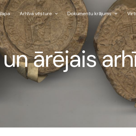
lapa
Arhīva vēsture
Dokumentu krājums
Virt
 un ārējais arh