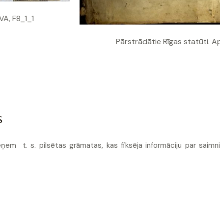
VA, F8_1_1
Pārstrādātie Rīgas statūti. 
s
em t. s. pilsētas grāmatas, kas fiksēja informāciju par saimn