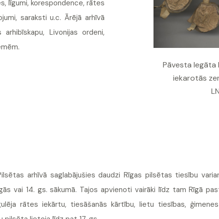
es, līgumi, korespondence, rātes
ojumi, saraksti u.c. Ārējā arhīvā
arhibīskapu, Livonijas ordeni,
 zemēm.
Pāvesta legāta 
iekarotās zem
L
Pilsētas arhīvā saglabājušies daudzi Rīgas pilsētas tiesību varia
gās vai 14. gs. sākumā. Tajos apvienoti vairāki līdz tam Rīgā pas
gulēja rātes iekārtu, tiesāšanās kārtību, lietu tiesības, ģimen