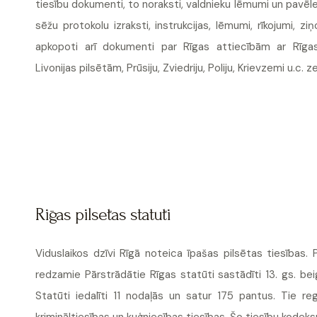
tiesību dokumenti, to noraksti, valdnieku lēmumi un pavēl
sēžu protokolu izraksti, instrukcijas, lēmumi, rīkojumi, ziņ
apkopoti arī dokumenti par Rīgas attiecībām ar Rīgas 
Livonijas pilsētām, Prūsiju, Zviedriju, Poliju, Krievzemi u.c.
Rīgas pilsētas statūti
Viduslaikos dzīvi Rīgā noteica īpašas pilsētas tiesības. 
redzamie Pārstrādātie Rīgas statūti sastādīti 13. gs. bei
Statūti iedalīti 11 nodaļās un satur 175 pantus. Tie re