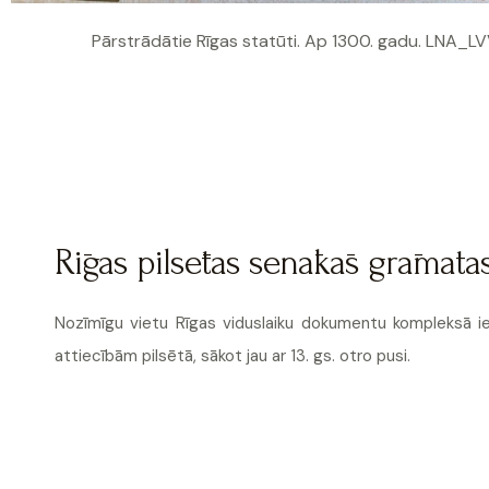
Pārstrādātie Rīgas statūti. Ap 1300. gadu. LNA_LV
Rīgas pilsētas senākās grāmata
Nozīmīgu vietu Rīgas viduslaiku dokumentu kompleksā ieņ
attiecībām pilsētā, sākot jau ar 13. gs. otro pusi.