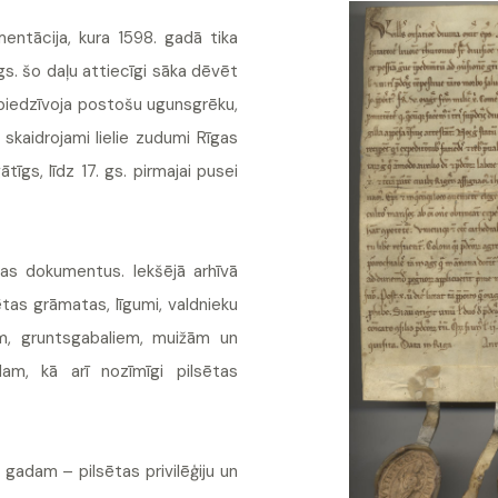
mentācija, kura 1598. gadā tika
gs. šo daļu attiecīgi sāka dēvēt
a piedzīvoja postošu ugunsgrēku,
 skaidrojami lielie zudumi Rīgas
īgs, līdz 17. gs. pirmajai pusei
tas dokumentus. Iekšējā arhīvā
sētas grāmatas, līgumi, valdnieku
m, gruntsgabaliem, muižām un
m, kā arī nozīmīgi pilsētas
 gadam – pilsētas privilēģiju un