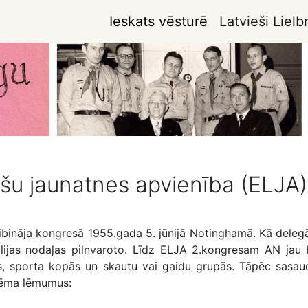
Ieskats vēsturē
Latvieši Lielbr
ešu jaunatnes apvienība (ELJA)
ibināja kongresā 1955.gada 5. jūnijā Notinghamā. Kā deleg
jas nodaļas pilnvaroto. Līdz ELJA 2.kongresam AN jau bi
os, sporta kopās un skautu vai gaidu grupās. Tāpēc sasa
ņēma lēmumus: