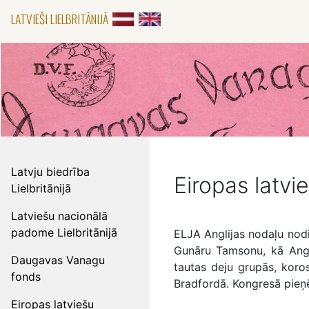
LATVIEŠI LIELBRITĀNIJĀ
Latvju biedrība
Eiropas latvi
Lielbritānijā
Latviešu nacionālā
padome Lielbritānijā
ELJA Anglijas nodaļu nod
Gunāru Tamsonu, kā Angli
Daugavas Vanagu
tautas deju grupās, kor
fonds
Bradfordā. Kongresā pie
Eiropas latviešu