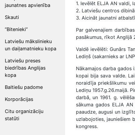
1. Ievēlēt ELJA AN valdi, 
jaunatnes apvienība
2. Latviešu centros dibin
Skauti
3. Aicināt jaunatni atbals
”Bitenieki”
Par galvenajiem darbības 
pasākumus, rīkot Anglijā 
Latviešu mākslinieku
un daiļamatnieku kopa
Valdē ievēlēti: Gunārs Tam
Lediņš (sakarnieks ar LNP
Latviešu preses
biedrības Anglijas
Nākamajos darba gados izv
kopa
kopai bija sava valde. La
noraidīja priekšlikumu ve
Baltiešu padome
Lediņu 1957.g.26.maijā. 
darbā, un 1961. g. vēlēša
Korporācijas
sākuma gados ELJA AN bi
Citu organizāciju
paaudze, augusi un izglīto
statūti
uzlabojoties, jauniešiem 
kongress.