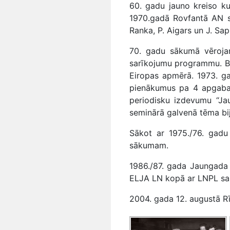
60. gadu jauno kreiso ku
1970.gadā Rovfantā AN sar
Ranka, P. Aigars un J. Sap
70. gadu sākumā vērojam
sarīkojumu programmu. Bez
Eiropas apmērā. 1973. g
pienākumus pa 4 apgabali
periodisku izdevumu “Jau
seminārā galvenā tēma bija
Sākot ar 1975./76. gadu
sākumam.
1986./87. gada Jaungada 
ELJA LN kopā ar LNPL sar
2004. gada 12. augustā R