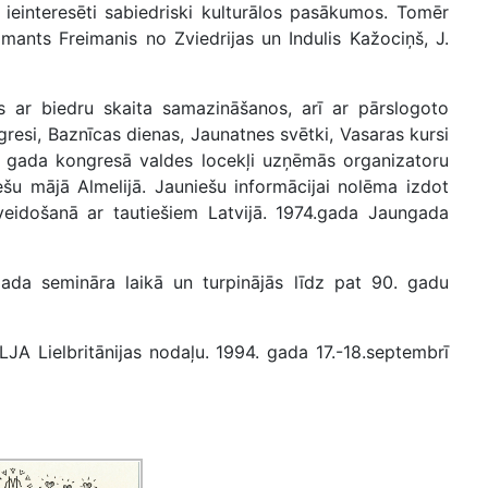
ieinteresēti sabiedriski kulturālos pasākumos. Tomēr
Imants Freimanis no Zviedrijas un Indulis Kažociņš, J.
 ar biedru skaita samazināšanos, arī ar pārslogoto
resi, Baznīcas dienas, Jaunatnes svētki, Vasaras kursi
 gada kongresā valdes locekļi uzņēmās organizatoru
šu mājā Almelijā. Jauniešu informācijai nolēma izdot
 veidošanā ar tautiešiem Latvijā. 1974.gada Jaungada
ada semināra laikā un turpinājās līdz pat 90. gadu
A Lielbritānijas nodaļu. 1994. gada 17.-18.septembrī