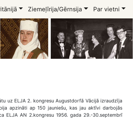
itānijā
Ziemeļīrija/Gērnsija
Par vietni
ātu uz ELJA 2. kongresu Augustdorfā Vācijā izraudzīja
ja apzināti ap 150 jauniešu, kas jau aktīvi darbojās
uca ELJA AN 2.kongresu 1956. gada 29.-30.septembrī