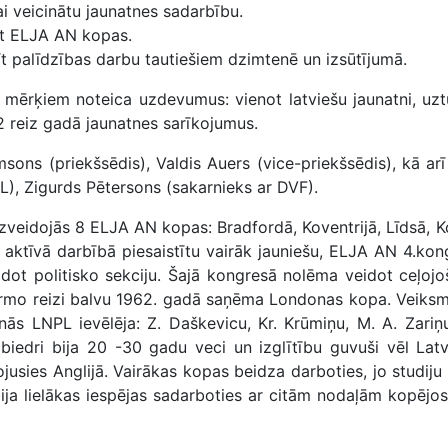
lai veicinātu jaunatnes sadarbību.
āt ELJA AN kopas.
tīt palīdzības darbu tautiešiem dzimtenē un izsūtījumā.
mērķiem noteica uzdevumus: vienot latviešu jaunatni, uztu
2 reiz gadā jaunatnes sarīkojumus.
sons (priekšsēdis), Valdis Auers (vice-priekšsēdis), kā arī
L), Zigurds Pētersons (sakarnieks ar DVF).
eidojās 8 ELJA AN kopas: Bradfordā, Koventrijā, Līdsā, Kor
i aktīvā darbībā piesaistītu vairāk jauniešu, ELJA AN 4.ko
idot politisko sekciju. Šajā kongresā nolēma veidot ceļoj
Pirmo reizi balvu 1962. gadā saņēma Londonas kopa. Veiksm
nās LNPL ievēlēja: Z. Daškevicu, Kr. Krūmiņu, M. A. Zariņ
edri bija 20 -30 gadu veci un izglītību guvuši vēl Latv
jusies Anglijā. Vairākas kopas beidza darboties, jo studiju d
bija lielākas iespējas sadarboties ar citām nodaļām kopējos