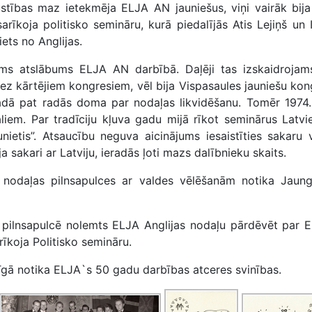
stības maz ietekmēja ELJA AN jauniešus, viņi vairāk bija 
īkoja politisko semināru, kurā piedalījās Atis Lejiņš un 
iets no Anglijas.
s atslābums ELJA AN darbībā. Daļēji tas izskaidrojams
 kārtējiem kongresiem, vēl bija Vispasaules jauniešu kong
adā pat radās doma par nodaļas likvidēšanu. Tomēr 1974.
em. Par tradīciju kļuva gadu mijā rīkot seminārus Latvie
nietis”. Atsaucību neguva aicinājums iesaistīties sakaru
 sakari ar Latviju, ieradās ļoti mazs dalībnieku skaits.
 nodaļas pilnsapulces ar valdes vēlēšanām notika Jaung
pilnsapulcē nolemts ELJA Anglijas nodaļu pārdēvēt par ELJ
īkoja Politisko semināru.
īgā notika ELJA`s 50 gadu darbības atceres svinības.