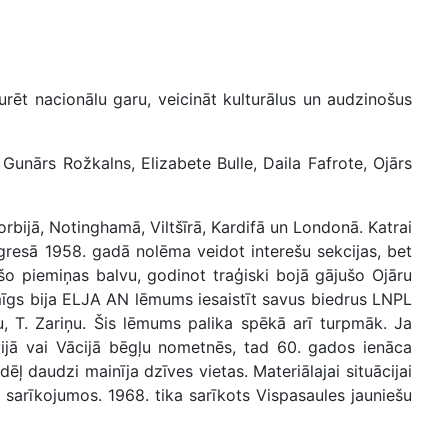
rēt nacionālu garu, veicināt kulturālus un audzinošus
 Gunārs Rožkalns, Elizabete Bulle, Daila Fafrote, Ojārs
bijā, Notinghamā, Viltšīrā, Kardifā un Londonā. Katrai
ngresā 1958. gadā nolēma veidot interešu sekcijas, bet
ošo piemiņas balvu, godinot traģiski bojā gājušo Ojāru
īgs bija ELJA AN lēmums iesaistīt savus biedrus LNPL
u, T. Zariņu. Šis lēmums palika spēkā arī turpmāk. Ja
ijā vai Vācijā bēgļu nometnēs, tad 60. gados ienāca
ēļ daudzi mainīja dzīves vietas. Materiālajai situācijai
 sarīkojumos. 1968. tika sarīkots Vispasaules jauniešu