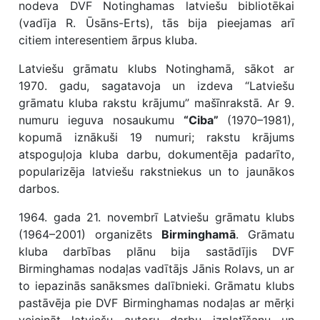
nodeva DVF Notinghamas latviešu bibliotēkai
(vadīja R. Ūsāns-Erts), tās bija pieejamas arī
citiem interesentiem ārpus kluba.
Latviešu grāmatu klubs Notinghamā, sākot ar
1970. gadu, sagatavoja un izdeva “Latviešu
grāmatu kluba rakstu krājumu” mašīnrakstā. Ar 9.
numuru ieguva nosaukumu
“Ciba”
(1970–1981),
kopumā iznākuši 19 numuri; rakstu krājums
atspoguļoja kluba darbu, dokumentēja padarīto,
popularizēja latviešu rakstniekus un to jaunākos
darbos.
1964. gada 21. novembrī Latviešu grāmatu klubs
(1964–2001) organizēts
Birminghamā
. Grāmatu
kluba darbības plānu bija sastādījis DVF
Birminghamas nodaļas vadītājs Jānis Rolavs, un ar
to iepazinās sanāksmes dalībnieki. Grāmatu klubs
pastāvēja pie DVF Birminghamas nodaļas ar mērķi