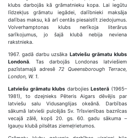
klubs darbojās kā grāmatnieku kopa. Lai iegūtu
līdzekļus grāmatu iegādei, dalībnieki maksāja
dalības maksu, kā arī centās piesaistīt ziedojumus.
Volverhamptonas klubs nerīkoja literārus
sarīkojumus, jo šajā klubā nebija neviena
rakstnieka.
1967. gadā darbu uzsāka
Latviešu grāmatu klubs
Londonā
. Tas darbojās Londonas latviešiem
pazīstamajā adresē
72 Queensborough Terrace,
London, W. 1
.
Latviešu grāmatu klubs
darbojies
Lesterā
(1965–
1981), to dzejnieks Pēteris Aigars dēvējis par
latviešu salu Vidusanglijas okeānā. Darbības
sākumā latvieši pulcējās Sv. Trīsvienības baznīcas
vecajā zālē, kopš 20. gs. 60. gadu sākuma –
Igauņu klubā pilsētas ziemeļrietumos.