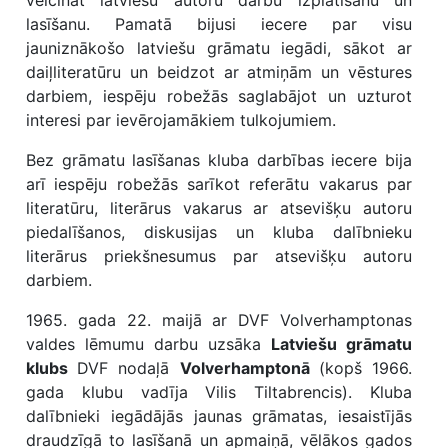
veicināt latviešu autoru darbu izplatīšanu un
lasīšanu. Pamatā bijusi iecere par visu
jauniznākošo latviešu grāmatu iegādi, sākot ar
daiļliteratūru un beidzot ar atmiņām un vēstures
darbiem, iespēju robežās saglabājot un uzturot
interesi par ievērojamākiem tulkojumiem.
Bez grāmatu lasīšanas kluba darbības iecere bija
arī iespēju robežās sarīkot referātu vakarus par
literatūru, literārus vakarus ar atsevišķu autoru
piedalīšanos, diskusijas un kluba dalībnieku
literārus priekšnesumus par atsevišķu autoru
darbiem.
1965. gada 22. maijā ar DVF Volverhamptonas
valdes lēmumu darbu uzsāka
Latviešu grāmatu
klubs
DVF nodaļā
Volverhamptonā
(kopš 1966.
gada klubu vadīja Vilis Tiltabrencis). Kluba
dalībnieki iegādājās jaunas grāmatas, iesaistījās
draudzīgā to lasīšanā un apmaiņā, vēlākos gados