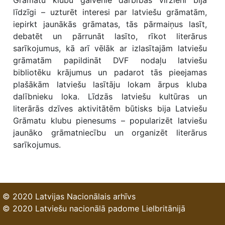
Grāmatu klubu galvenie darbības virzieni bija
līdzīgi – uzturēt interesi par latviešu grāmatām,
iepirkt jaunākās grāmatas, tās pārmaiņus lasīt,
debatēt un pārrunāt lasīto, rīkot literārus
sarīkojumus, kā arī vēlāk ar izlasītajām latviešu
grāmatām papildināt DVF nodaļu latviešu
bibliotēku krājumus un padarot tās pieejamas
plašākām latviešu lasītāju lokam ārpus kluba
dalībnieku loka. Līdzās latviešu kultūras un
literārās dzīves aktivitātēm būtisks bija Latviešu
Grāmatu klubu pienesums – popularizēt latviešu
jaunāko grāmatniecību un organizēt literārus
sarīkojumus.
© 2020 Latvijas Nacionālais arhīvs
© 2020 Latviešu nacionālā padome Lielbritānijā