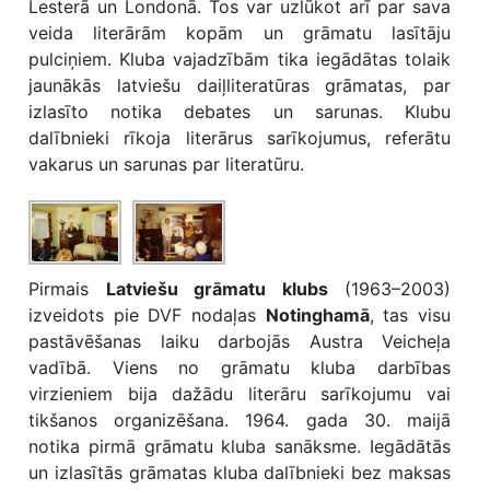
Lesterā un Londonā. Tos var uzlūkot arī par sava
veida literārām kopām un grāmatu lasītāju
pulciņiem. Kluba vajadzībām tika iegādātas tolaik
jaunākās latviešu daiļliteratūras grāmatas, par
izlasīto notika debates un sarunas. Klubu
dalībnieki rīkoja literārus sarīkojumus, referātu
vakarus un sarunas par literatūru.
Pirmais
Latviešu grāmatu klubs
(1963–2003)
izveidots pie DVF nodaļas
Notinghamā
, tas visu
pastāvēšanas laiku darbojās Austra Veicheļa
vadībā. Viens no grāmatu kluba darbības
virzieniem bija dažādu literāru sarīkojumu vai
tikšanos organizēšana. 1964. gada 30. maijā
notika pirmā grāmatu kluba sanāksme. Iegādātās
un izlasītās grāmatas kluba dalībnieki bez maksas