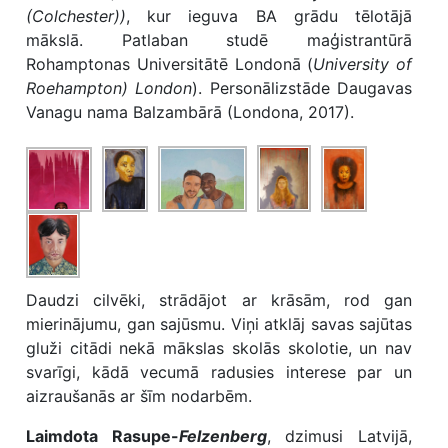
(Colchester))
, kur ieguva BA grādu tēlotājā
mākslā. Patlaban studē maģistrantūrā
Rohamptonas Universitātē Londonā (
University of
Roehampton) London
). Personālizstāde Daugavas
Vanagu nama Balzambārā (Londona, 2017).
Daudzi cilvēki, strādājot ar krāsām, rod gan
mierinājumu, gan sajūsmu. Viņi atklāj savas sajūtas
gluži citādi nekā mākslas skolās skolotie, un nav
svarīgi, kādā vecumā radusies interese par un
aizraušanās ar šīm nodarbēm.
Laimdota Rasupe-
Felzenberg
, dzimusi Latvijā,