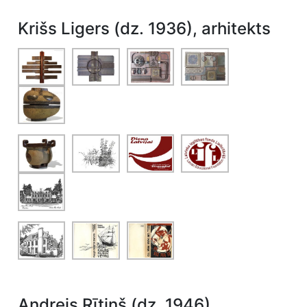
Krišs Ligers (dz. 1936), arhitekts
Andrejs Rītiņš (dz. 1946)