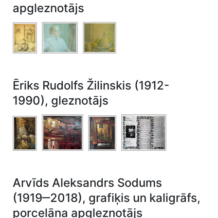
apgleznotājs
Ēriks Rudolfs Žilinskis (1912-
1990), gleznotājs
Arvīds Aleksandrs Sodums
(1919‒2018), grafiķis un kaligrāfs,
porcelāna apgleznotājs