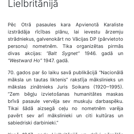
Lielbritānijā
Pēc Otrā pasaules kara Apvienotā Karaliste
izstrādāja rīcības plānu, lai ievestu ārzemju
strādniekus, galvenokārt no Vācijas DP (pārvietoto
personu) nometnēm. Tika organizētas pirmās
divas akcijas:
“Balt Sygnet”
1946. gadā un
“Westward Ho”
1947. gadā.
70. gados par šo laiku savā publikācijā “Nacionālā
māksla un tautas liktenis” rakstīja mākslinieks un
mākslas zinātnieks Juris Soikans (1920‒1995).
“Zem bēgļu izvietošanas humanitātes maskas
brīvā pasaule vervēja sev muskuļu darbaspēku.
Tikai šādā aizsegā ceļu no nometnēm varēja
pavērt sev arī mākslinieki un citi kultūras un
sabiedriski darbinieki.”