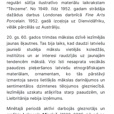
regulāri sūtīja ilustratīvo materiālu laikrakstam
"Tēvzeme". No 1949. līdz 1952. gadam strādāja
dažādus darbus Londonas darbnīcā
Fine Arts
Porcelain.
1952. gadā izceļoja uz Dienvidāfriku,
vēlāk pārcēlās uz Austrāliju.
20. gs. 60. gados trimdas mākslas dzīvē iezīmējās
jaunas šķautnes. Tas bija laiks, kad daudzi latviešu
jaunieši studēja mākslu vietējās koledžās,
institūtos un ar interesi raudzījās uz jaunajām
tendencēm mākslā. Viņi īsti nesaprata vecākās
paaudzes pieķeršanos latviešu etnogrāfiskajam
materiālam, ornamentam, ko tās pārstāvji
izmantoja savos lietišķās mākslas darinājumos un
sentimentālos dzimtenes tēlojumos glezniecībā.
Iezīmējās uzskatu atšķirība starp paaudzēm, un
Lielbritānija nebija izņēmums.
Minētajā periodā aktīvi darbojās gleznotājs un