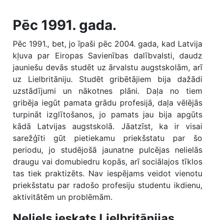
Pēc 1991. gada.
Pēc 1991., bet, jo īpaši pēc 2004. gada, kad Latvija
kļuva par Eiropas Savienības dalībvalsti, daudz
jauniešu devās studēt uz ārvalstu augstskolām, arī
uz Lielbritāniju. Studēt gribētājiem bija dažādi
uzstādījumi un nākotnes plāni. Daļa no tiem
gribēja iegūt pamata grādu profesijā, daļa vēlējās
turpināt izglītošanos, jo pamats jau bija apgūts
kādā Latvijas augstskolā. Jāatzīst, ka ir visai
sarežģīti gūt pietiekamu priekšstatu par šo
periodu, jo studējošā jaunatne pulcējas nelielās
draugu vai domubiedru kopās, arī sociālajos tīklos
tas tiek praktizēts. Nav iespējams veidot vienotu
priekšstatu par radošo profesiju studentu ikdienu,
aktivitātēm un problēmām.
Neliels ieskats Lielbritānijas