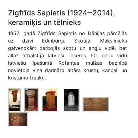
Zigfrīds Sapietis (1924‒2014),
keramiķis un tēlnieks
1952. gadā Zigfrīds Sapietis no Dānijas pārcēlās
uz dzīvi Edinburgā Skotijā. Mākslinieks
galvenokārt darbojās skotu un angļu vidē, bet
allaž atbalstīja latviešu ieceres. 60. gadu vidū
latviešu īpašumā Rofantas muižas baznīcā
novietoja viņa darināto altāra krustu, kanceli un
kristāmo trauku.