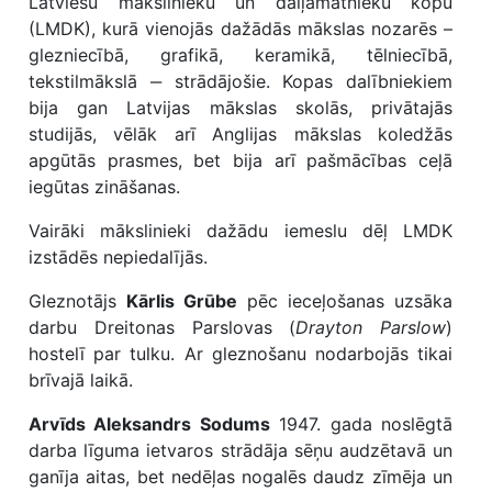
Latviešu mākslinieku un daiļamatnieku kopu
(LMDK), kurā vienojās dažādās mākslas nozarēs –
glezniecībā, grafikā, keramikā, tēlniecībā,
tekstilmākslā ‒ strādājošie. Kopas dalībniekiem
bija gan Latvijas mākslas skolās, privātajās
studijās, vēlāk arī Anglijas mākslas koledžās
apgūtās prasmes, bet bija arī pašmācības ceļā
iegūtas zināšanas.
Vairāki mākslinieki dažādu iemeslu dēļ LMDK
izstādēs nepiedalījās.
Gleznotājs
Kārlis Grūbe
pēc ieceļošanas uzsāka
darbu Dreitonas Parslovas (
Drayton Parslow
)
hostelī par tulku. Ar gleznošanu nodarbojās tikai
brīvajā laikā.
Arvīds Aleksandrs Sodums
1947. gada noslēgtā
darba līguma ietvaros strādāja sēņu audzētavā un
ganīja aitas, bet nedēļas nogalēs daudz zīmēja un