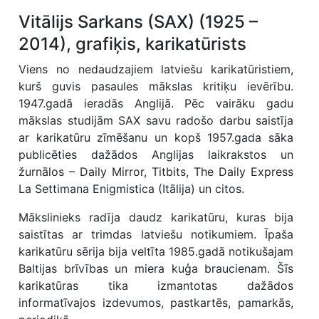
Vitālijs Sarkans (SAX) (1925 –
2014), grafiķis, karikatūrists
Viens no nedaudzajiem latviešu karikatūristiem,
kurš guvis pasaules mākslas kritiķu ievērību.
1947.gadā ieradās Anglijā. Pēc vairāku gadu
mākslas studijām SAX savu radošo darbu saistīja
ar karikatūru zīmēšanu un kopš 1957.gada sāka
publicēties dažādos Anglijas laikrakstos un
žurnālos – Daily Mirror, Titbits, The Daily Express
La Settimana Enigmistica (Itālija) un citos.
Mākslinieks radīja daudz karikatūru, kuras bija
saistītas ar trimdas latviešu notikumiem. Īpaša
karikatūru sērija bija veltīta 1985.gadā notikušajam
Baltijas brīvības un miera kuģa braucienam. Šīs
karikatūras tika izmantotas dažādos
informatīvajos izdevumos, pastkartēs, pamarkās,