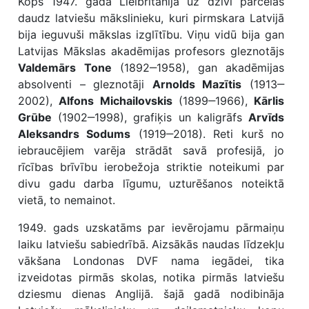
Kopš 1947. gada Lielbritānijā uz dzīvi pārcēlās
daudz latviešu mākslinieku, kuri pirmskara Latvijā
bija ieguvuši mākslas izglītību. Viņu vidū bija gan
Latvijas Mākslas akadēmijas profesors gleznotājs
Valdemārs Tone
(1892‒1958), gan akadēmijas
absolventi – gleznotāji
Arnolds Mazītis
(1913‒
2002),
Alfons Michailovskis
(1899‒1966),
Kārlis
Grūbe
(1902‒1998), grafiķis un kaligrāfs
Arvīds
Aleksandrs Sodums
(1919‒2018). Reti kurš no
iebraucējiem varēja strādāt savā profesijā, jo
rīcības brīvību ierobežoja striktie noteikumi par
divu gadu darba līgumu, uzturēšanos noteiktā
vietā, to nemainot.
1949. gads uzskatāms par ievērojamu pārmaiņu
laiku latviešu sabiedrībā. Aizsākās naudas līdzekļu
vākšana Londonas DVF nama iegādei, tika
izveidotas pirmās skolas, notika pirmās latviešu
dziesmu dienas Anglijā. šajā gadā nodibināja