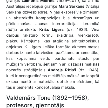
grafiķis
Laimonis Mieriņš
(1929‒2011), kā arī no
Austrālijas ieceļojusī grafiķe
Māra Sarkans
(Vitālija
Sarkana dzīvesbiedre). Viņas ekspresīvie zīmējumi
un abstraktās kompozīcijas bija drosmīgas un
pārliecinošas. Jaunas interpretācijas keramikā
rādīja arhitekts
Krišs Ligers
(dz. 1936). Viņa
darbus raksturo formu skaidrība, vienkāršotu
plakņu kārtojums, kas atgādina arhitektoniskus
objektus. K. Ligers lielāka formāta akmens masas
darbos izmanto latviešiem pazīstamu ornamentiku,
kas kopsummā veido pārdomātu stāstu par
mūžīgām vērtībām. šeit jāmin arī dažādās mākslas
nozarēs strādājošais
Andrejs Rītiņš
(dz. 1946),
kurš ir nenogurdināms meklētājs mākslā un labprāt
eksperimentē ar materiālu, optiskiem efektiem, kā
tas ir pieņemts konceptuālajā mākslā.
Valdemārs Tone (1892‒1958),
profesors, gleznotājs