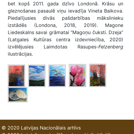
bet kopš 2011. gada dzīvo Londonā. Krāsu un
gleznošanas pasaulē viņu ievadīja Vineta Baikova.
Piedalījusies divās pašdarbības mākslinieku
izstādēs (Londona, 2018, 2019). Magone
Liedeskalns savai grāmatai “Magoņu čuksti. Dzeja”
(Latgales Kultūras centra izdevniecība, 2020)
izvēlējusies Laimdotas Rasupes-
Felzenberg
ilustrācijas.
© 2020 Latvijas Nacionālais arhīvs