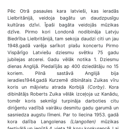
Pēc Otrā pasaules kara latvieši, kas ieradās
Lielbritānijā, veidoja bagātu un daudzpusīgu
kultūras dzīvi. Īpaši bagāta veidojās mūzikas
dzīve. Pirmo kori Londonā nodibināja Latvju
Biedrība Lielbritānijā, tam sekoja daudzi citi un jau
1948.gadā varēja sarīkot plašu koncertu Pirmo
Vispārīgo Latviešu dziesmu svētku 75 gadu
jubilejas atcerei. Gadu vēlāk notika 1. Dziesmu
dienas Anglijā. Piedalījās ap 400 dziedātāju no 15
koriem. Pilnā sastāvā Anglijā bija
ieradies1944.gadā Kurzemē dibinātais Zuikas vīru
koris un mājvietu atrada Korbijā
(Corby)
. Kora
dibinātājs Roberts Zuika vēlāk izceļoja uz Kanādu,
tomēr koris sekmīgi turpināja darboties citu
diriģentu vadībā vairāku desmitu gadu garumā un
sasniedza augstu līmeni. Par to liecina 1953. gadā
kora dalība Langolenas
(Llangollen)
mūzikas
festivālā un iegūtā 4. vieta 18 koru konkurencē. Lai