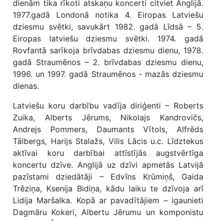
dienām tika rīkoti atskaņu koncerti citviet Anglijā.
1977.gadā Londonā notika 4. Eiropas Latviešu
dziesmu svētki, savukārt 1982. gadā Līdsā – 5.
Eiropas latviešu dziesmu svētki. 1974. gadā
Rovfantā sarīkoja brīvdabas dziesmu dienu, 1978.
gadā Straumēnos – 2. brīvdabas dziesmu dienu,
1996. un 1997. gadā Straumēnos - mazās dziesmu
dienas.
Latviešu koru darbību vadīja diriģenti – Roberts
Zuika, Alberts Jērums, Nikolajs Kandrovičs,
Andrejs Pommers, Daumants Vītols, Alfrēds
Tālbergs, Harijs Stalažs, Vilis Lācis u.c. Līdztekus
aktīvai koru darbībai attīstījās augstvērtīga
koncertu dzīve. Anglijā uz dzīvi apmetās Latvijā
pazīstami dziedātāji – Edvīns Krūmiņš, Gaida
Trēziņa, Ksenija Bidiņa, kādu laiku te dzīvoja arī
Lidija Maršalka. Kopā ar pavadītājiem – igaunieti
Dagmāru Kokeri, Albertu Jērumu un komponistu