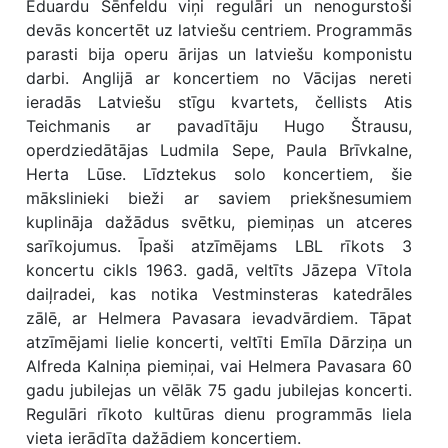
Eduardu Šēnfeldu viņi regulāri un nenogurstoši
devās koncertēt uz latviešu centriem. Programmās
parasti bija operu ārijas un latviešu komponistu
darbi. Anglijā ar koncertiem no Vācijas nereti
ieradās Latviešu stīgu kvartets, čellists Atis
Teichmanis ar pavadītāju Hugo Štrausu,
operdziedātājas Ludmila Sepe, Paula Brīvkalne,
Herta Lūse. Līdztekus solo koncertiem, šie
mākslinieki bieži ar saviem priekšnesumiem
kuplināja dažādus svētku, piemiņas un atceres
sarīkojumus. Īpaši atzīmējams LBL rīkots 3
koncertu cikls 1963. gadā, veltīts Jāzepa Vītola
daiļradei, kas notika Vestminsteras katedrāles
zālē, ar Helmera Pavasara ievadvārdiem. Tāpat
atzīmējami lielie koncerti, veltīti Emīla Dārziņa un
Alfreda Kalniņa piemiņai, vai Helmera Pavasara 60
gadu jubilejas un vēlāk 75 gadu jubilejas koncerti.
Regulāri rīkoto kultūras dienu programmās liela
vieta ierādīta dažādiem koncertiem.