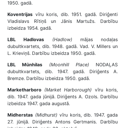
1950. gadā.
Koventrijas
vīru koris, dib. 1951. gadā. Diriģenti
Vladislavs Rītiņš un Jānis Martužs. Darbību
izbeidza 1954. gadā.
LBL Hadlovas
(Hadlow)
mājas nodaļas
dubultkvartets, dib. 1948. gadā. Vad. V. Millers un
L. Krieviņš. Darbību izbeidza 1950. gadā.
LBL Mūnhilas
(Moonhill Place)
NODAĻAS
dubultkvartets, dib. 1947. gadā. Diriģents A.
Bremze. Darbību izbeidza 1950. gadā.
Marketharboro
(Market Harborough)
vīru koris,
dib. 1947. gada jūnijā. Diriģents A. Ozols. Darbību
izbeidza 1947. gada augustā.
Midherstas
(Midhurst)
vīru koris, dib. 1947. gada
27. jūnijā. Diriģents Antons Gertmanis. Darbību