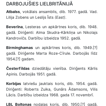
DARBOJUŠIES LIELBRITĀNIJĀ
Atbalss
, vokālais ansamblis, dib. 1977. gadā. Vad.
Lilija Zobens un Leslijs Īsts
(East)
.
Beverīna
, Lesteras un apkārtnes koris, dib. 1948.
gadā. Diriģenti: Alma Skudra-Kārkliņa un Nikolajs
Kandrovičs. Darbību izbeidza 1952. gadā.
Birminghamas
un apkārtnes koris, dib. 1949.[?]
gadā. Diriģente Marta Roze-Cīrule. Darbojās līdz
1954.[?] gadam.
Česterfīldas
dziedātāju vienība. Diriģents Kārlis
Apinis. Darbojās 1951. gadā.
Korbijas
latviešu jauktais koris, dib. 1954. gadā.
Diriģenti: Roberts Zuika, Gunārs Ādamsons, Vilis
Lācis. Darbību izbeidza 1968. gada 17. novembrī.
LBL Boltonas
nodaļas koris, dib. 1950.[?] gadā.