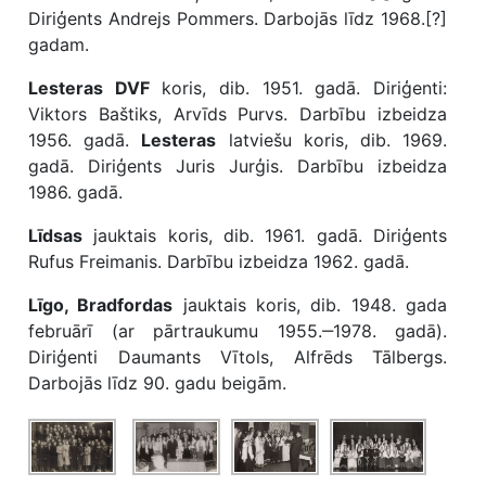
Diriģents Andrejs Pommers. Darbojās līdz 1968.[?]
gadam.
Lesteras DVF
koris, dib. 1951. gadā. Diriģenti:
Viktors Baštiks, Arvīds Purvs. Darbību izbeidza
1956. gadā.
Lesteras
latviešu koris, dib. 1969.
gadā. Diriģents Juris Jurģis. Darbību izbeidza
1986. gadā.
Līdsas
jauktais koris, dib. 1961. gadā. Diriģents
Rufus Freimanis. Darbību izbeidza 1962. gadā.
Līgo, Bradfordas
jauktais koris, dib. 1948. gada
februārī (ar pārtraukumu 1955.‒1978. gadā).
Diriģenti Daumants Vītols, Alfrēds Tālbergs.
Darbojās līdz 90. gadu beigām.