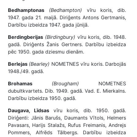
Bedhamptonas
(Bedhampton)
vīru koris, dib.
1947. gada 21. maijā. Diriģents Antons Gertmanis,
Darbību izbeidza 1947. gada jūnijā.
Berdingberijas
(Birdingbury)
vīru koris, dib. 1948.
gadā. Diriģents Žanis Gertners. Darbību izbeidza
pēc 1950. gada dziesmu dienām.
Berlejas
(Bearley)
NOMETNES vīru koris. Darbojās
1948./49. gadā.
Brohamas
(Brougham)
NOMETNES
dubultkvartets. Dib. 1949. gadā. Vad. E. Mierkalns.
Darbību izbeidza 1950. gadā.
Daugava, Līdsas
vīru koris, dib. 1950. gadā.
Diriģenti: Jānis Barušs, Daumants Vītols, Helmers
Pavasars, Harijs Stalažs, Rufus Freimanis, Andrejs
Pommers, Alfrēds Tālbergs. Darbību izbeidza