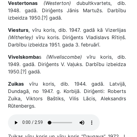
Vestertonas
(Westerton)
dubultkvartets, dib.
1948. gadā. Diriģents Jānis Martužs. Darbību
izbeidza 1950.[?] gadā.
Viesturs
, vīru koris, dib. 1947. gadā kā Vizerlijas
(Witherley)
vīru koris. Diriģents Vladislavs Rītiņš.
Darbību izbeidza 1951. gada 3. februārī.
Vivelskomba
s
(Wiveliscombe)
vīru koris, dib.
1949. gadā. Diriģents V. Vaļuks. Darbību izbeidza
1950.[?] gadā.
Zuikas
vīru koris, dib. 1944. gadā. Latvijā,
Dundagā, no 1947. g. Korbijā. Diriģenti: Roberts
Zuika, Viktors Baštiks, Vilis Lācis, Aleksandrs
Rūtenbergs.
Zuikas vīru koris un vīru koris “Daugava”, 1972. J.