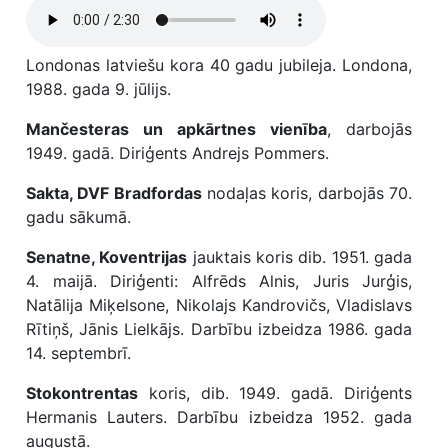
Londonas latviešu kora 40 gadu jubileja. Londona,
1988. gada 9. jūlijs.
Mančesteras un apkārtnes vienība
, darbojās
1949. gadā. Diriģents Andrejs Pommers.
Sakta, DVF Bradfordas
nodaļas koris, darbojās 70.
gadu sākumā.
Senatne, Koventrijas
jauktais koris dib. 1951. gada
4. maijā. Diriģenti: Alfrēds Alnis, Juris Jurģis,
Natālija Miķelsone, Nikolajs Kandrovičs, Vladislavs
Rītiņš, Jānis Lielkājs. Darbību izbeidza 1986. gada
14. septembrī.
Stokontrentas
koris, dib. 1949. gadā. Diriģents
Hermanis Lauters. Darbību izbeidza 1952. gada
augustā.