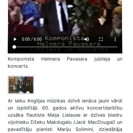
Komponista Helmera Pavasara jubileja un
koncerts.
Ar laiku Anglijas mūzikas dzīvē ienāca jauni vārdi
un izpildītāji. 60. gados aktīvu koncertdarbību
uzsāka flautiste Maija Lielause ar dzīves biedru
vijolnieku Džeku Makdugalu
(Jack MacDougal)
un
pavadītāju pianisti Mariju Solimini, dziedātāja