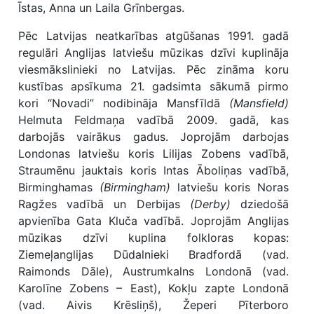
Īstas, Anna un Laila Grīnbergas.
Pēc Latvijas neatkarības atgūšanas 1991. gadā
regulāri Anglijas latviešu mūzikas dzīvi kuplināja
viesmākslinieki no Latvijas. Pēc zināma koru
kustības apsīkuma 21. gadsimta sākumā pirmo
kori “Novadi” nodibināja Mansfīldā
(Mansfield)
Helmuta Feldmaņa vadībā 2009. gadā, kas
darbojās vairākus gadus. Joprojām darbojas
Londonas latviešu koris Lilijas Zobens vadībā,
Straumēnu jauktais koris Intas Āboliņas vadībā,
Birminghamas
(Birmingham)
latviešu koris Noras
Ragžes vadībā un Derbijas
(Derby)
dziedošā
apvienība Gata Kluča vadībā. Joprojām Anglijas
mūzikas dzīvi kuplina folkloras kopas:
Ziemeļanglijas Dūdalnieki Bradfordā (vad.
Raimonds Dāle), Austrumkalns Londonā (vad.
Karolīne Zobens – East), Kokļu zapte Londonā
(vad. Aivis Krēsliņš), Žeperi Pīterboro