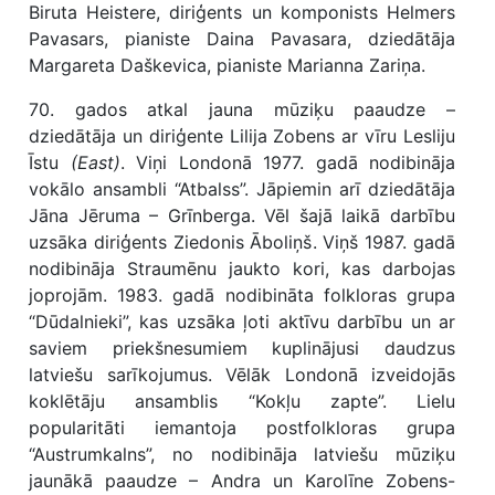
Biruta Heistere, diriģents un komponists Helmers
Pavasars, pianiste Daina Pavasara, dziedātāja
Margareta Daškevica, pianiste Marianna Zariņa.
70. gados atkal jauna mūziķu paaudze –
dziedātāja un diriģente Lilija Zobens ar vīru Lesliju
Īstu
(East)
. Viņi Londonā 1977. gadā nodibināja
vokālo ansambli “Atbalss”. Jāpiemin arī dziedātāja
Jāna Jēruma – Grīnberga. Vēl šajā laikā darbību
uzsāka diriģents Ziedonis Āboliņš. Viņš 1987. gadā
nodibināja Straumēnu jaukto kori, kas darbojas
joprojām. 1983. gadā nodibināta folkloras grupa
“Dūdalnieki”, kas uzsāka ļoti aktīvu darbību un ar
saviem priekšnesumiem kuplinājusi daudzus
latviešu sarīkojumus. Vēlāk Londonā izveidojās
koklētāju ansamblis “Kokļu zapte”. Lielu
popularitāti iemantoja postfolkloras grupa
“Austrumkalns”, no nodibināja latviešu mūziķu
jaunākā paaudze – Andra un Karolīne Zobens-