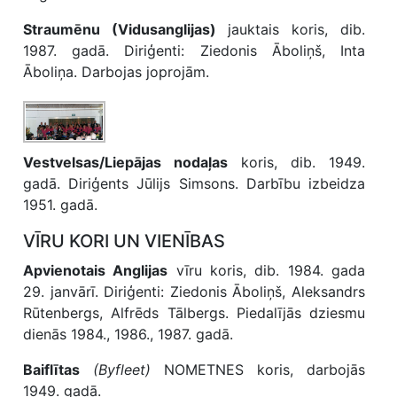
Straumēnu (Vidusanglijas)
jauktais koris, dib.
1987. gadā. Diriģenti: Ziedonis Āboliņš, Inta
Āboliņa. Darbojas joprojām.
Vestvelsas/Liepājas nodaļas
koris, dib. 1949.
gadā. Diriģents Jūlijs Simsons. Darbību izbeidza
1951. gadā.
VĪRU KORI UN VIENĪBAS
Apvienotais Anglijas
vīru koris, dib. 1984. gada
29. janvārī. Diriģenti: Ziedonis Āboliņš, Aleksandrs
Rūtenbergs, Alfrēds Tālbergs. Piedalījās dziesmu
dienās 1984., 1986., 1987. gadā.
Baiflītas
(Byfleet)
NOMETNES koris, darbojās
1949. gadā.