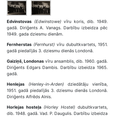
Edvinstovas
(Edwinstowe)
vīru koris, dib. 1949.
gadā. Diriģents A. Vanags. Darbību izbeidza pēc
1949. gada dziesmu dienām.
Fernherstas
(Fernhurst)
vīru dubultkvartets, 1951.
gadā piedalījās 3. dziesmu dienās Londonā.
Gaiziņš, Londonas
vīru ansamblis, dib. 1960. gadā.
Diriģents Edgars Dambis. Darbību izbeidza 1965.
gadā.
Henlejas
(Henley-in-Arden)
dziedātāju vienība,
1951. gadā piedalījās 3. dziesmu dienās Londonā.
Diriģents Alfrēds Alnis.
Horlejas hosteļa
(Horley Hostel)
dubultkvartets,
dib. 1948. gadā. Vad. P. Daugulis. Darbību izbeidza