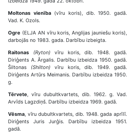
izbeidza 1949. gada 22. oktobrī.
Moltonas vienība
(vīru koris), dib. 1950. gadā.
Vad. K. Ozols.
Ogre
(ELJA AN vīru koris, Anglijas jauniešu koris),
darbojās no 1983. gada. Darbību izbeigta.
Raitonas
(Ryton)
vīru koris, dib. 1948. gadā.
Diriģents A. Ārgalis. Darbību izbeidza 1950. gadā.
Šiltonas
(Shilton)
vīru koris, dib. 1949. gadā.
Diriģents Artūrs Meimanis. Darbību izbeidza 1950.
g.
Tērvete
, vīru dubultkvartets, dib. 1962. g. Vad.
Arvīds Lagzdiņš. Darbību izbeidza 1969. gadā.
Vēsma
, vīru dubultkvartets, dib. 1948. gada aprīlī.
Diriģents Juris Jurģis. Darbību izbeidza 1951.
gadā.