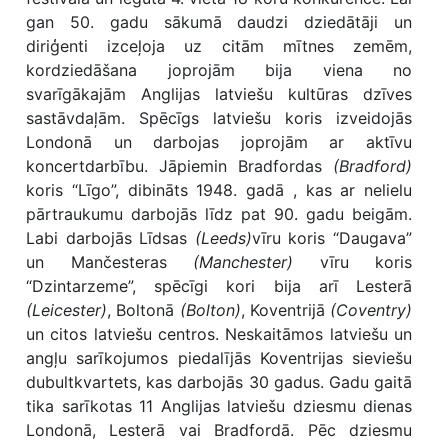
gan 50. gadu sākumā daudzi dziedātāji un
diriģenti izceļoja uz citām mītnes zemēm,
kordziedāšana joprojām bija viena no
svarīgākajām Anglijas latviešu kultūras dzīves
sastāvdaļām. Spēcīgs latviešu koris izveidojās
Londonā un darbojas joprojām ar aktīvu
koncertdarbību. Jāpiemin Bradfordas
(Bradford)
koris “Līgo”, dibināts 1948. gadā , kas ar nelielu
pārtraukumu darbojās līdz pat 90. gadu beigām.
Labi darbojās Līdsas
(Leeds)
vīru koris “Daugava”
un Mančesteras
(Manchester)
vīru koris
“Dzintarzeme”, spēcīgi kori bija arī Lesterā
(Leicester)
, Boltonā
(Bolton)
, Koventrijā
(Coventry)
un citos latviešu centros. Neskaitāmos latviešu un
angļu sarīkojumos piedalījās Koventrijas sieviešu
dubultkvartets, kas darbojās 30 gadus. Gadu gaitā
tika sarīkotas 11 Anglijas latviešu dziesmu dienas
Londonā, Lesterā vai Bradfordā. Pēc dziesmu