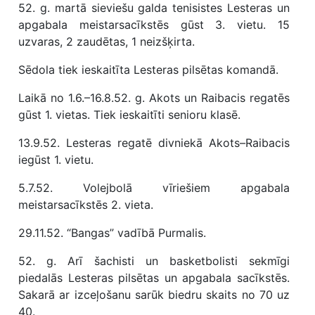
52. g. martā sieviešu galda tenisistes Lesteras un
apgabala meistarsacīkstēs gūst 3. vietu. 15
uzvaras, 2 zaudētas, 1 neizšķirta.
Sēdola tiek ieskaitīta Lesteras pilsētas komandā.
Laikā no 1.6.–16.8.52. g. Akots un Raibacis regatēs
gūst 1. vietas. Tiek ieskaitīti senioru klasē.
13.9.52. Lesteras regatē divniekā Akots–Raibacis
iegūst 1. vietu.
5.7.52. Volejbolā vīriešiem apgabala
meistarsacīkstēs 2. vieta.
29.11.52. “Bangas” vadībā Purmalis.
52. g. Arī šachisti un basketbolisti sekmīgi
piedalās Lesteras pilsētas un apgabala sacīkstēs.
Sakarā ar izceļošanu sarūk biedru skaits no 70 uz
40.