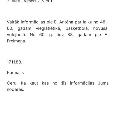
2. vietu, veserī 2. vietu.
Vairāk informācijas pie E. Antēna par laiku no 48.–
60. gadam vieglatlētikā, basketbolā, novusā,
volejbolā. No 60. g. līdz 88. gadam pie A.
Freimaņa.
17.11.88.
Purmalis
Ceru, ka kaut kas no šīs informācijas Jums
noderēs.