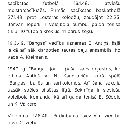
sacīkstes futbolā 16.1.49. latviešu
meistarsacīkstēs. Pirmās sacīkstes basketbolā
27.1.49. pret Lesteres koledžu, zaudējot 22:25.
Janvārī iepērk 1 volejbola bumbu, galda tenisa
tīklu, 10 futbola kreklus, 11 pārus zeķu.
19.3.49. “Bangas” vadību uzņemas E. Antiņš. šajā
laikā arī sāk darboties tautas deju ansamblis, ko
vada A. Kreimanis.
1949. g. “Bangai” jau ir pašai savs orķestris, ko
dibina Antiņš ar N. Kaudroviču, kurš spēlē
“Bangas” ballēs un sarīkojumos. Arī šaha sekcija
uzsāk spēles pilsētas līgā. Sekmīga ir sieviešu
volejbola komanda, kā arī galda tenisā E. Sēdole
un K. Valkere.
Volejbolā 17.8.49. Birdinburijā sieviešu vienība
guva 2. vietu.