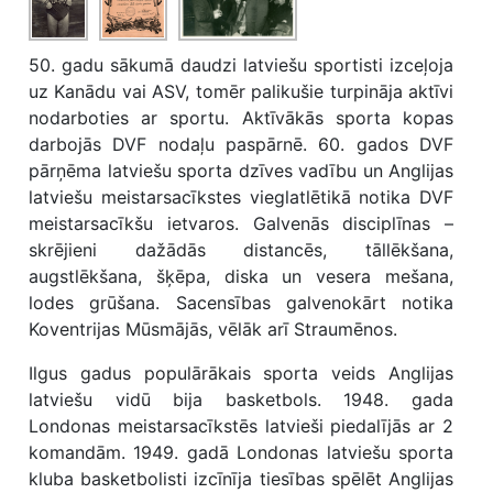
50. gadu sākumā daudzi latviešu sportisti izceļoja
uz Kanādu vai ASV, tomēr palikušie turpināja aktīvi
nodarboties ar sportu. Aktīvākās sporta kopas
darbojās DVF nodaļu paspārnē. 60. gados DVF
pārņēma latviešu sporta dzīves vadību un Anglijas
latviešu meistarsacīkstes vieglatlētikā notika DVF
meistarsacīkšu ietvaros. Galvenās disciplīnas –
skrējieni dažādās distancēs, tāllēkšana,
augstlēkšana, šķēpa, diska un vesera mešana,
lodes grūšana. Sacensības galvenokārt notika
Koventrijas Mūsmājās, vēlāk arī Straumēnos.
Ilgus gadus populārākais sporta veids Anglijas
latviešu vidū bija basketbols. 1948. gada
Londonas meistarsacīkstēs latvieši piedalījās ar 2
komandām. 1949. gadā Londonas latviešu sporta
kluba basketbolisti izcīnīja tiesības spēlēt Anglijas