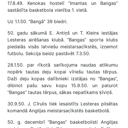
17.8.49. Kenokas hostelī “Imantas un Bangas”
sastādīta basketbola vienība 1. vietā.
Uz 1.1.50. “Bangā” 39 biedri.
50. gadu sākumā E. Antiņš un T. Kleins iestājas
Lesteras airēšanas klubā. “Bangas” sporta klubs
piedalās visās latviešu meistarsacīkstēs, izņemot
futbolu. Sekcija beidz pastāvēt 7.3.50.
28.1.50. par rīkotā sarīkojuma naudas atlikumu
nopērk tautas deju kopai vīriešu tautas tērpus.
Daži deju kopas dalībnieki izstājas no “Bangas”,
dibinot pašu savu kopu 15.9.50. un paturot
“Bangas” tautas tērpus, sākas nepatīkams ķīviņš.
30.9.50. J. Cīrulis tiek iesaistīts Lesteras pilsētas
komandā Anglijas meistarsacīkstēs basketbolā.
50. g. decembrī “Bangas” basketbolisti Anglijas