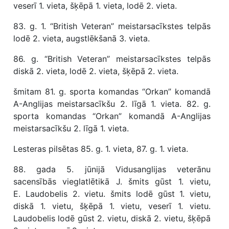
veserī 1. vieta, šķēpā 1. vieta, lodē 2. vieta.
83. g. 1. “British Veteran” meistarsacīkstes telpās
lodē 2. vieta, augstlēkšanā 3. vieta.
86. g. “British Veteran” meistarsacīkstes telpās
diskā 2. vieta, lodē 2. vieta, šķēpā 2. vieta.
šmitam 81. g. sporta komandas “Orkan” komandā
A-Anglijas meistarsacīkšu 2. līgā 1. vieta. 82. g.
sporta komandas “Orkan” komandā A-Anglijas
meistarsacīkšu 2. līgā 1. vieta.
Lesteras pilsētas 85. g. 1. vieta, 87. g. 1. vieta.
88. gada 5. jūnijā Vidusanglijas veterānu
sacensībās vieglatlētikā J. šmits gūst 1. vietu,
E. Laudobelis 2. vietu. šmits lodē gūst 1. vietu,
diskā 1. vietu, šķēpā 1. vietu, veserī 1. vietu.
Laudobelis lodē gūst 2. vietu, diskā 2. vietu, šķēpā