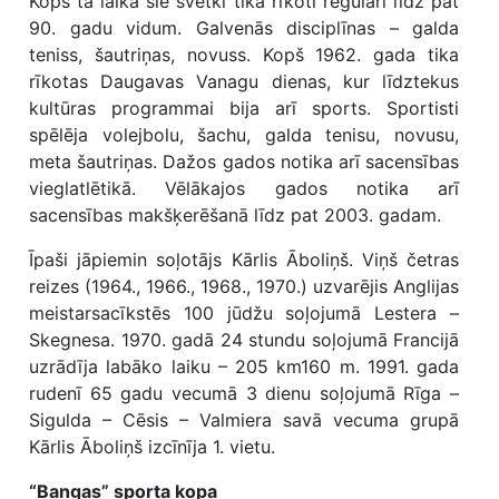
Kopš tā laika šie svētki tika rīkoti regulāri līdz pat
90. gadu vidum. Galvenās disciplīnas – galda
teniss, šautriņas, novuss. Kopš 1962. gada tika
rīkotas Daugavas Vanagu dienas, kur līdztekus
kultūras programmai bija arī sports. Sportisti
spēlēja volejbolu, šachu, galda tenisu, novusu,
meta šautriņas. Dažos gados notika arī sacensības
vieglatlētikā. Vēlākajos gados notika arī
sacensības makšķerēšanā līdz pat 2003. gadam.
Īpaši jāpiemin soļotājs Kārlis Āboliņš. Viņš četras
reizes (1964., 1966., 1968., 1970.) uzvarējis Anglijas
meistarsacīkstēs 100 jūdžu soļojumā Lestera –
Skegnesa. 1970. gadā 24 stundu soļojumā Francijā
uzrādīja labāko laiku – 205 km160 m. 1991. gada
rudenī 65 gadu vecumā 3 dienu soļojumā Rīga –
Sigulda – Cēsis – Valmiera savā vecuma grupā
Kārlis Āboliņš izcīnīja 1. vietu.
“Bangas” sporta kopa