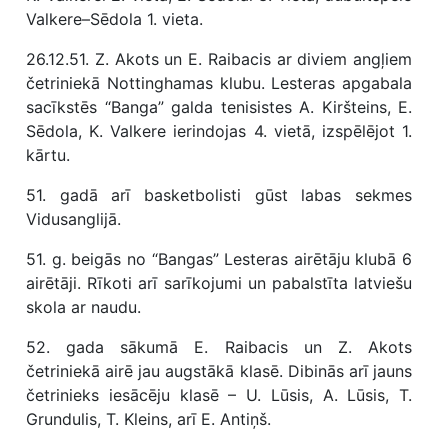
Valkere–Sēdola 1. vieta.
26.12.51. Z. Akots un E. Raibacis ar diviem angļiem
četriniekā Nottinghamas klubu. Lesteras apgabala
sacīkstēs “Banga” galda tenisistes A. Kiršteins, E.
Sēdola, K. Valkere ierindojas 4. vietā, izspēlējot 1.
kārtu.
51. gadā arī basketbolisti gūst labas sekmes
Vidusanglijā.
51. g. beigās no “Bangas” Lesteras airētāju klubā 6
airētāji. Rīkoti arī sarīkojumi un pabalstīta latviešu
skola ar naudu.
52. gada sākumā E. Raibacis un Z. Akots
četriniekā airē jau augstākā klasē. Dibinās arī jauns
četrinieks iesācēju klasē – U. Lūsis, A. Lūsis, T.
Grundulis, T. Kleins, arī E. Antiņš.