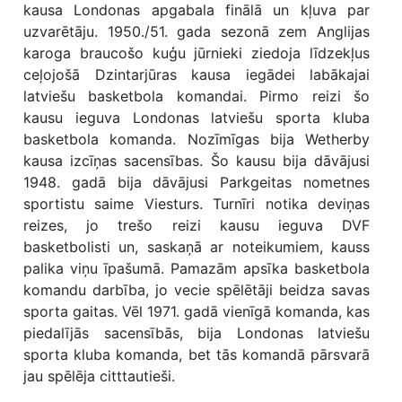
kausa Londonas apgabala finālā un kļuva par
uzvarētāju. 1950./51. gada sezonā zem Anglijas
karoga braucošo kuģu jūrnieki ziedoja līdzekļus
ceļojošā Dzintarjūras kausa iegādei labākajai
latviešu basketbola komandai. Pirmo reizi šo
kausu ieguva Londonas latviešu sporta kluba
basketbola komanda. Nozīmīgas bija Wetherby
kausa izcīņas sacensības. Šo kausu bija dāvājusi
1948. gadā bija dāvājusi Parkgeitas nometnes
sportistu saime Viesturs. Turnīri notika deviņas
reizes, jo trešo reizi kausu ieguva DVF
basketbolisti un, saskaņā ar noteikumiem, kauss
palika viņu īpašumā. Pamazām apsīka basketbola
komandu darbība, jo vecie spēlētāji beidza savas
sporta gaitas. Vēl 1971. gadā vienīgā komanda, kas
piedalījās sacensībās, bija Londonas latviešu
sporta kluba komanda, bet tās komandā pārsvarā
jau spēlēja citttautieši.