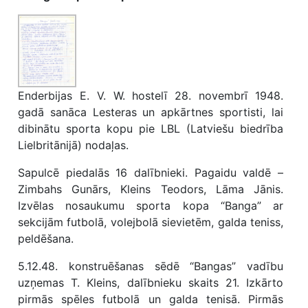
Enderbijas E. V. W. hostelī 28. novembrī 1948.
gadā sanāca Lesteras un apkārtnes sportisti, lai
dibinātu sporta kopu pie LBL (Latviešu biedrība
Lielbritānijā) nodaļas.
Sapulcē piedalās 16 dalībnieki. Pagaidu valdē –
Zimbahs Gunārs, Kleins Teodors, Lāma Jānis.
Izvēlas nosaukumu sporta kopa “Banga” ar
sekcijām futbolā, volejbolā sievietēm, galda teniss,
peldēšana.
5.12.48. konstruēšanas sēdē “Bangas” vadību
uzņemas T. Kleins, dalībnieku skaits 21. Izkārto
pirmās spēles futbolā un galda tenisā. Pirmās