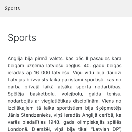
Sports
Sports
Anglija bija pirmā valsts, kas pēc II pasaules kara
beigām uzņēma latviešu bēgļus. 40. gadu beigās
ieradās ap 16 000 latviešu. Viņu vidū bija daudzi
Latvijas brīvvalsts laikā pazīstami sportisti, kas no
darba brīvajā laikā atsāka sporta nodarbības.
Spēlēja basketbolu, volejbolu, galda tenisu,
nodarbojās ar vieglatlētikas disciplīnām. Viens no
izcilākajiem tā laika sportistiem bija šķēpmetējs
Jānis Stendzenieks, viņš ieradās Anglijā cerībā, ka
varēs piedalīties 1948. gada olimpiskajās spēlēs
Londonā. Diemžēl, viņš bija tikai “Latvian DP”,