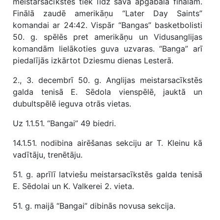
meistarsacīkstēs tiek līdz sava apgabala finālam.
Finālā zaudē amerikāņu “Later Day Saints”
komandai ar 24:42. Vispār “Bangas” basketbolisti
50. g. spēlēs pret amerikāņu un Vidusanglijas
komandām lielākoties guva uzvaras. “Banga” arī
piedalījās izkārtot Dziesmu dienas Lesterā.
2., 3. decembrī 50. g. Anglijas meistarsacīkstēs
galda tenisā E. Sēdola vienspēlē, jauktā un
dubultspēlē ieguva otrās vietas.
Uz 1.1.51. “Bangai” 49 biedri.
14.1.51. nodibina airēšanas sekciju ar T. Kleinu kā
vadītāju, trenētāju.
51. g. aprīlī latviešu meistarsacīkstēs galda tenisā
E. Sēdolai un K. Valkerei 2. vieta.
51. g. maijā “Bangai” dibinās novusa sekcija.