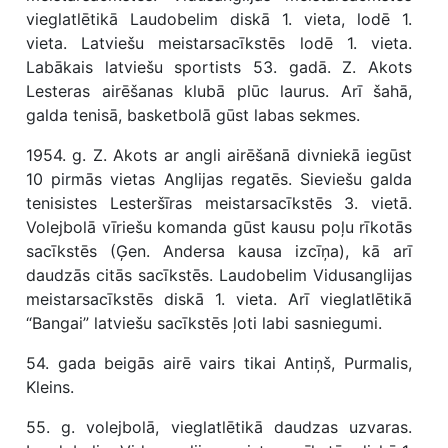
vieglatlētikā Laudobelim diskā 1. vieta, lodē 1.
vieta. Latviešu meistarsacīkstēs lodē 1. vieta.
Labākais latviešu sportists 53. gadā. Z. Akots
Lesteras airēšanas klubā plūc laurus. Arī šahā,
galda tenisā, basketbolā gūst labas sekmes.
1954. g. Z. Akots ar angli airēšanā divniekā iegūst
10 pirmās vietas Anglijas regatēs. Sieviešu galda
tenisistes Lesteršīras meistarsacīkstēs 3. vietā.
Volejbolā vīriešu komanda gūst kausu poļu rīkotās
sacīkstēs (Ģen. Andersa kausa izcīņa), kā arī
daudzās citās sacīkstēs. Laudobelim Vidusanglijas
meistarsacīkstēs diskā 1. vieta. Arī vieglatlētikā
“Bangai” latviešu sacīkstēs ļoti labi sasniegumi.
54. gada beigās airē vairs tikai Antiņš, Purmalis,
Kleins.
55. g. volejbolā, vieglatlētikā daudzas uzvaras.