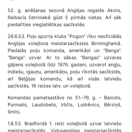
52. g. airēšanas sezonā Anglijas regatēs Akots,
Raibacis četriniekā gūst 5 pirmās vietas. Arī sāk
piedalīties vieglatlētikas sacīkstēs.
26.6.53. Poļu sporta klubs “Pogon” rīko neoficiālās
Anglijas volejbola meistarsacīkstes Birminghamā.
Piedalās poļu komanda, amerikāņi un “Banga”.
“Banga” uzvar. Ar to sākas “Bangas” uzvaras
gājiens volejbolā līdz 1976. gadam, uzvarot angļu,
indiešu, igauņu, amerikāņu, poļu rīkotās sacīkstēs,
arī Beļģijas komandu, kā arī visās latviešu
sacīkstēs. 16 reizes latv. un volejbolā.
Komandas pamatsastāvs no 51.–76. g. – Balodis,
Purmalis, Laudobelis, Irbīts, Lutkēvics, Bērziņš,
šmits.
1.8.53. Bradfordā 1. reizi volejbolā uzvar latviešu
meistarsacīkstēs. Vidusanglijas meistarsacīkstēs