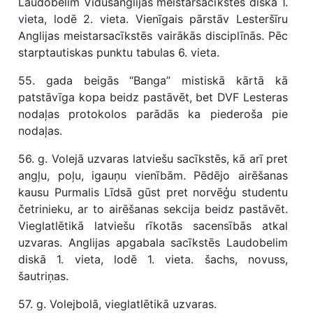
Laudobelim Vidusanglijas meistarsacīkstēs diskā 1.
vieta, lodē 2. vieta. Vienīgais pārstāv Lesteršīru
Anglijas meistarsacīkstēs vairākās disciplīnās. Pēc
starptautiskas punktu tabulas 6. vieta.
55. gada beigās “Banga” mistiskā kārtā kā
patstāvīga kopa beidz pastāvēt, bet DVF Lesteras
nodaļas protokolos parādās ka piederoša pie
nodaļas.
56. g. Volejā uzvaras latviešu sacīkstēs, kā arī pret
angļu, poļu, igauņu vienībām. Pēdējo airēšanas
kausu Purmalis Līdsā gūst pret norvēģu studentu
četrinieku, ar to airēšanas sekcija beidz pastāvēt.
Vieglatlētikā latviešu rīkotās sacensībās atkal
uzvaras. Anglijas apgabala sacīkstēs Laudobelim
diskā 1. vieta, lodē 1. vieta. šachs, novuss,
šautriņas.
57. g. Volejbolā, vieglatlētikā uzvaras.