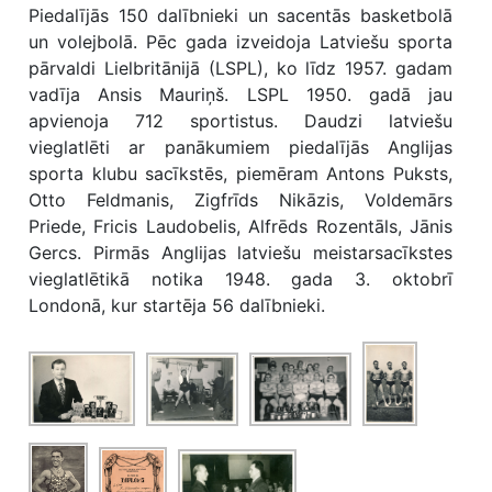
Piedalījās 150 dalībnieki un sacentās basketbolā
un volejbolā. Pēc gada izveidoja Latviešu sporta
pārvaldi Lielbritānijā (LSPL), ko līdz 1957. gadam
vadīja Ansis Mauriņš. LSPL 1950. gadā jau
apvienoja 712 sportistus. Daudzi latviešu
vieglatlēti ar panākumiem piedalījās Anglijas
sporta klubu sacīkstēs, piemēram Antons Puksts,
Otto Feldmanis, Zigfrīds Nikāzis, Voldemārs
Priede, Fricis Laudobelis, Alfrēds Rozentāls, Jānis
Gercs. Pirmās Anglijas latviešu meistarsacīkstes
vieglatlētikā notika 1948. gada 3. oktobrī
Londonā, kur startēja 56 dalībnieki.