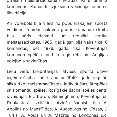
otrajām meistarsacīkstēm ieradās vairs tikai 2
komandas. Komandu izjukšanu veicināja nometņu
likvidācija.
Arī volejbols bija viens no populārākajiem sporta
veidiem. Trimdas sākuma gados komandu skaits
bija pāris desmiti un regulāri notika
meistarsacīkstes. 1965. gadā gan bija vairs tikai 6
komandas, bet 1976. gadā tikai Koventrijas
komanda spēlēja un bija reģistrēta pie Anglijas
volejbola savienības.
Lielu vietu Lielbritānijas latviešu sporta dzīvē
ieņēma šacha spēle. Jau ar 1949. gadu regulāri
sāka rīkot meistarsacīkstes, individuālas, ātrspēles
un komandu spēles. Rosīgākie šacha spēles centri
izveidojās Bradfordā, Birminghamā, Koventrijā un
Donkasterā. Izcilākie latviešu šachisti bija A.
Āboliņš no Mansfīldas, A. Augsburgs no Līdsas, J.
Turks, A. Abuls un A. Mazītis no Londonas u.c.