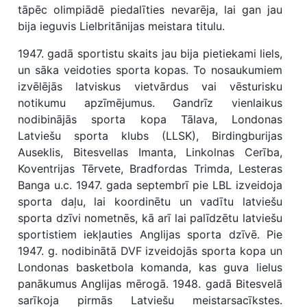
tāpēc olimpiādē piedalīties nevarēja, lai gan jau
bija ieguvis Lielbritānijas meistara titulu.
1947. gadā sportistu skaits jau bija pietiekami liels,
un sāka veidoties sporta kopas. To nosaukumiem
izvēlējās latviskus vietvārdus vai vēsturisku
notikumu apzīmējumus. Gandrīz vienlaikus
nodibinājās sporta kopa Tālava, Londonas
Latviešu sporta klubs (LLSK), Birdingburijas
Auseklis, Bitesvellas Imanta, Linkolnas Cerība,
Koventrijas Tērvete, Bradfordas Trimda, Lesteras
Banga u.c. 1947. gada septembrī pie LBL izveidoja
sporta daļu, lai koordinētu un vadītu latviešu
sporta dzīvi nometnēs, kā arī lai palīdzētu latviešu
sportistiem iekļauties Anglijas sporta dzīvē. Pie
1947. g. nodibinātā DVF izveidojās sporta kopa un
Londonas basketbola komanda, kas guva lielus
panākumus Anglijas mērogā. 1948. gadā Bitesvelā
sarīkoja pirmās Latviešu meistarsacīkstes.