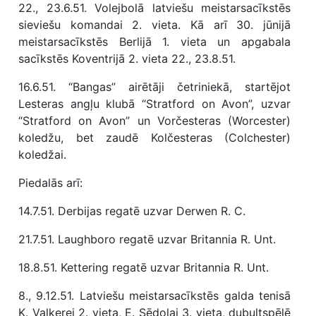
22., 23.6.51. Volejbolā latviešu meistarsacīkstēs
sieviešu komandai 2. vieta. Kā arī 30. jūnijā
meistarsacīkstēs Berlijā 1. vieta un apgabala
sacīkstēs Koventrijā 2. vieta 22., 23.8.51.
16.6.51. “Bangas” airētāji četriniekā, startējot
Lesteras angļu klubā “Stratford on Avon”, uzvar
“Stratford on Avon” un Vorčesteras (Worcester)
koledžu, bet zaudē Kolčesteras (Colchester)
koledžai.
Piedalās arī:
14.7.51. Derbijas regatē uzvar Derwen R. C.
21.7.51. Laughboro regatē uzvar Britannia R. Unt.
18.8.51. Kettering regatē uzvar Britannia R. Unt.
8., 9.12.51. Latviešu meistarsacīkstēs galda tenisā
K. Valkerei 2. vieta, E. Sēdolai 3. vieta, dubultspēlē