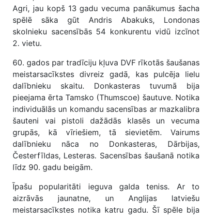
Agri, jau kopš 13 gadu vecuma panākumus šacha
spēlē sāka gūt Andris Abakuks, Londonas
skolnieku sacensībās 54 konkurentu vidū izcīnot
2. vietu.
60. gados par tradīciju kļuva DVF rīkotās šaušanas
meistarsacīkstes divreiz gadā, kas pulcēja lielu
dalībnieku skaitu. Donkasteras tuvumā bija
pieejama ērta Tamsko (Thumscoe) šautuve. Notika
individuālās un komandu sacensības ar mazkalibra
šauteni vai pistoli dažādās klasēs un vecuma
grupās, kā vīriešiem, tā sievietēm. Vairums
dalībnieku nāca no Donkasteras, Dārbijas,
Česterfīldas, Lesteras. Sacensības šaušanā notika
līdz 90. gadu beigām.
Īpašu popularitāti ieguva galda teniss. Ar to
aizrāvās jaunatne, un Anglijas latviešu
meistarsacīkstes notika katru gadu. Šī spēle bija