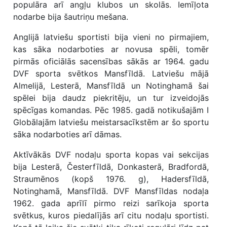
populāra arī angļu klubos un skolās. Iemīļota
nodarbe bija šautriņu mešana.
Anglijā latviešu sportisti bija vieni no pirmajiem,
kas sāka nodarboties ar novusa spēli, tomēr
pirmās oficiālās sacensības sākās ar 1964. gadu
DVF sporta svētkos Mansfīldā. Latviešu mājā
Almelijā, Lesterā, Mansfīldā un Notinghamā šai
spēlei bija daudz piekritēju, un tur izveidojās
spēcīgas komandas. Pēc 1985. gadā notikušajām I
Globālajām latviešu meistarsacīkstēm ar šo sportu
sāka nodarboties arī dāmas.
Aktīvākās DVF nodaļu sporta kopas vai sekcijas
bija Lesterā, Česterfīldā, Donkasterā, Bradfordā,
Straumēnos (kopš 1976. g), Hadersfīldā,
Notinghamā, Mansfīldā. DVF Mansfīldas nodaļa
1962. gada aprīlī pirmo reizi sarīkoja sporta
svētkus, kuros piedalījās arī citu nodaļu sportisti.