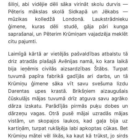
šiliņi, abi vidējie dēli sāka virināt skolu durvis —
Pēteris mākslas skolā Sidkapā un Jēkabs —
mūzikas kolledžā Londonā. Laukstrādnieku
ģimene, kuras dēli studē, gāja pāri kunga
saprašanai, un Pēterim Krūmiņam vajadzēja meklēt
citu pajumti.
Laimīgā kārtā ar vietējās pašvaldības atbalstu tā
driz atradās plašajā Avēnijas namā, ko kara laikā
bija ieņēmis civilās aizsardzības Štābs. Turpat
tuvumā papīra fabrikā gadījās ari darbs, un tā
Krūmiņu ģimene sāka vīt savu svešuma lizdu
Darentas upes krastā. Brikšņiem aizaugušais
čūskulājs mājas tuvumā drīz atguva savu agrāko
dārza izskatu. Parādījās pirmās puķu dobes un
dārzeņu vagas. Otrā pusē mājai uzradās mājas
vistām, un skopajos laukos, kad gaļa bija uz
kartiņām, turpat rukšķēja labi apkoptas cūkas. Bet
Krūmiņu mātei vēl likās, ka kaut kā trūkst, jo sirds