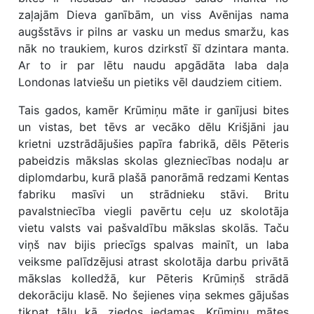
zaļajām Dieva ganībām, un viss Avēnijas nama
augšstāvs ir pilns ar vasku un medus smaržu, kas
nāk no traukiem, kuros dzirkstī šī dzintara manta.
Ar to ir par lētu naudu apgādāta laba daļa
Londonas latviešu un pietiks vēl daudziem citiem.
Tais gados, kamēr Krūmiņu māte ir ganījusi bites
un vistas, bet tēvs ar vecāko dēlu Krišjāni jau
krietni uzstrādājušies papīra fabrikā, dēls Pēteris
pabeidzis mākslas skolas glezniecības nodaļu ar
diplomdarbu, kurā plašā panorāmā redzami Kentas
fabriku masīvi un strādnieku stāvi. Britu
pavalstniecība viegli pavērtu ceļu uz skolotāja
vietu valsts vai pašvaldību mākslas skolās. Taču
viņš nav bijis priecīgs spalvas mainīt, un laba
veiksme palīdzējusi atrast skolotāja darbu privātā
mākslas kolledžā, kur Pēteris Krūmiņš strādā
dekorāciju klasē. No šejienes viņa sekmes gājušas
tikpat tālu kā, ziedos iedamas, Krūmiņu mātes