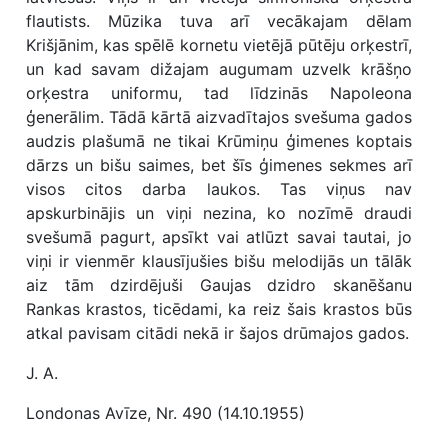
flautists. Mūzika tuva arī vecākajam dēlam
Krišjānim, kas spēlē kornetu vietējā pūtēju orķestrī,
un kad savam dižajam augumam uzvelk krāšņo
orķestra uniformu, tad līdzinās Napoleona
ģenerālim. Tādā kārtā aizvadītajos svešuma gados
audzis plašumā ne tikai Krūmiņu ģimenes koptais
dārzs un bišu saimes, bet šīs ģimenes sekmes arī
visos citos darba laukos. Tas viņus nav
apskurbinājis un viņi nezina, ko nozīmē draudi
svešumā pagurt, apsīkt vai atlūzt savai tautai, jo
viņi ir vienmēr klausījušies bišu melodijās un tālāk
aiz tām dzirdējuši Gaujas dzidro skanēšanu
Rankas krastos, ticēdami, ka reiz šais krastos būs
atkal pavisam citādi nekā ir šajos drūmajos gados.
J. A.
Londonas Avīze, Nr. 490 (14.10.1955)