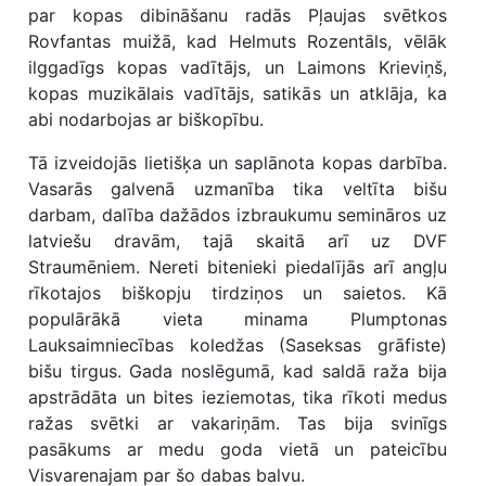
par kopas dibināšanu radās Pļaujas svētkos
Rovfantas muižā, kad Helmuts Rozentāls, vēlāk
ilggadīgs kopas vadītājs, un Laimons Krieviņš,
kopas muzikālais vadītājs, satikās un atklāja, ka
abi nodarbojas ar biškopību.
Tā izveidojās lietišķa un saplānota kopas darbība.
Vasarās galvenā uzmanība tika veltīta bišu
darbam, dalība dažādos izbraukumu semināros uz
latviešu dravām, tajā skaitā arī uz DVF
Straumēniem. Nereti bitenieki piedalījās arī angļu
rīkotajos biškopju tirdziņos un saietos. Kā
populārākā vieta minama Plumptonas
Lauksaimniecības koledžas (Saseksas grāfiste)
bišu tirgus. Gada noslēgumā, kad saldā raža bija
apstrādāta un bites ieziemotas, tika rīkoti medus
ražas svētki ar vakariņām. Tas bija svinīgs
pasākums ar medu goda vietā un pateicību
Visvarenajam par šo dabas balvu.