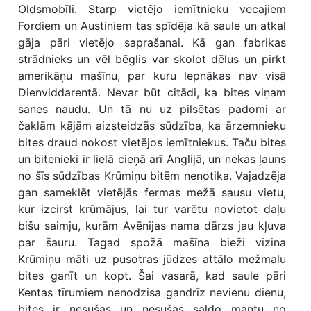
Oldsmobīli. Starp vietējo iemītnieku vecajiem
Fordiem un Austiniem tas spīdēja kā saule un atkal
gāja pāri vietējo saprašanai. Kā gan fabrikas
strādnieks un vēl bēglis var skolot dēlus un pirkt
amerikāņu mašīnu, par kuru lepnākas nav visā
Dienviddarentā. Nevar būt citādi, ka bites viņam
sanes naudu. Un tā nu uz pilsētas padomi ar
čaklām kājām aizsteidzās sūdzība, ka ārzemnieku
bites draud nokost vietējos iemītniekus. Taču bites
un bitenieki ir lielā cieņā arī Anglijā, un nekas ļauns
no šīs sūdzības Krūmiņu bitēm nenotika. Vajadzēja
gan sameklēt vietējās fermas mežā sausu vietu,
kur izcirst krūmājus, lai tur varētu novietot daļu
bišu saimju, kurām Avēnijas nama dārzs jau kļuva
par šauru. Tagad spožā mašīna bieži vizina
Krūmiņu māti uz pusotras jūdzes attālo mežmalu
bites ganīt un kopt. Šai vasarā, kad saule pāri
Kentas tīrumiem nenodzisa gandrīz nevienu dienu,
bites ir nesušas un nesušas saldo mantu no