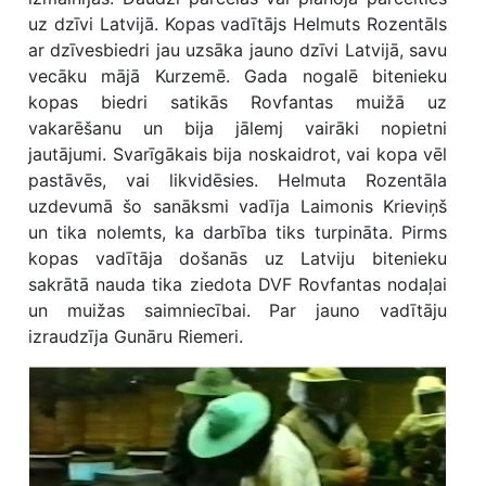
uz dzīvi Latvijā. Kopas vadītājs Helmuts Rozentāls
ar dzīvesbiedri jau uzsāka jauno dzīvi Latvijā, savu
vecāku mājā Kurzemē. Gada nogalē bitenieku
kopas biedri satikās Rovfantas muižā uz
vakarēšanu un bija jālemj vairāki nopietni
jautājumi. Svarīgākais bija noskaidrot, vai kopa vēl
pastāvēs, vai likvidēsies. Helmuta Rozentāla
uzdevumā šo sanāksmi vadīja Laimonis Krieviņš
un tika nolemts, ka darbība tiks turpināta. Pirms
kopas vadītāja došanās uz Latviju bitenieku
sakrātā nauda tika ziedota DVF Rovfantas nodaļai
un muižas saimniecībai. Par jauno vadītāju
izraudzīja Gunāru Riemeri.