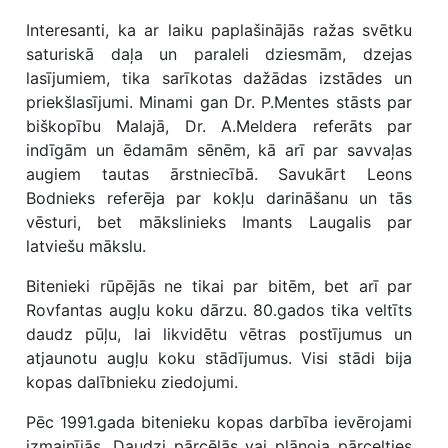
Interesanti, ka ar laiku paplašinājās ražas svētku
saturiskā daļa un paraleli dziesmām, dzejas
lasījumiem, tika sarīkotas dažādas izstādes un
priekšlasījumi. Minami gan Dr. P.Mentes stāsts par
biškopību Malajā, Dr. A.Meldera referāts par
indīgām un ēdamām sēnēm, kā arī par savvaļas
augiem tautas ārstniecībā. Savukārt Leons
Bodnieks referēja par kokļu darināšanu un tās
vēsturi, bet mākslinieks Imants Laugalis par
latviešu mākslu.
Bitenieki rūpējās ne tikai par bitēm, bet arī par
Rovfantas augļu koku dārzu. 80.gados tika veltīts
daudz pūļu, lai likvidētu vētras postījumus un
atjaunotu augļu koku stādījumus. Visi stādi bija
kopas dalībnieku ziedojumi.
Pēc 1991.gada bitenieku kopas darbība ievērojami
izmainījās. Daudzi pārcēlās vai plānoja pārcelties