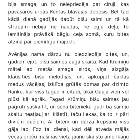
bija smaga, un to neiepriecēja pat cīruļi, kas
pavasaros urbās Kentas blāvajās debesīs. Bet tad
kādā dienā gadījās dabūt bišu saimi un tā kā
stropam nebija ne naudas, ne egļu dēļu, to
iemitināja prāvākā bēgļu ceļa somā, kuru bites
atzina par piemīlīgu mājokli.
Avēnijas nama dārzu nu piedziedāja bites, un,
gadiem ejot, bišu saimes auga skaitā. Kad Krūmiņu
mātei ap metās smaga sirds, viņa aizgāja
klausīties bišu melodijās, un, apkopjot čaklās
medus vācējas, izklīda grūtās domas par dzimto
Ranku, kur viss tagad ir citādi, tikai Gauja vien vēl
plūst kā agrāk. Tagad Krūmiņu bišu saimes jau
pagrūti saskaitīt, un sena bitenieka gudrība saimju
skaitu neatļauj ari klāstīt, taču liekas, ka to ir pāri
diviem dučiem. Ar bitēm un dārza kopšanu viss
gāja labi līdz tai dienai, kad dēli atveda mājās
vecās preču mašīnas vietā jaunu skaistu amerikāņu