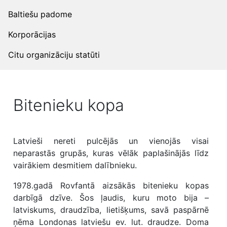
Baltiešu padome
Korporācijas
Citu organizāciju statūti
Bitenieku kopa
Latvieši nereti pulcējās un vienojās visai
neparastās grupās, kuras vēlāk paplašinājās līdz
vairākiem desmitiem dalībnieku.
1978.gadā Rovfantā aizsākās bitenieku kopas
darbīgā dzīve. Šos ļaudis, kuru moto bija –
latviskums, draudzība, lietišķums, savā paspārnē
ņēma Londonas latviešu ev. lut. draudze. Doma