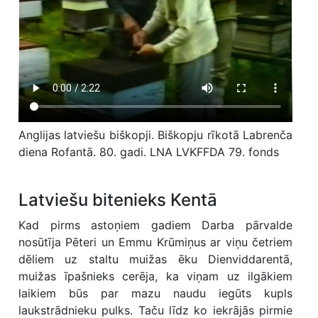
Anglijas latviešu biškopji. Biškopju rīkotā Labrenča
diena Rofantā. 80. gadi. LNA LVKFFDA 79. fonds
Latviešu bitenieks Kentā
Kad pirms astoņiem gadiem Darba pārvalde
nosūtīja Pēteri un Emmu Krūmiņus ar viņu četriem
dēliem uz staltu muižas ēku Dienviddarentā,
muižas īpašnieks cerēja, ka viņam uz ilgākiem
laikiem būs par mazu naudu iegūts kupls
laukstrādnieku pulks. Taču līdz ko iekrājās pirmie