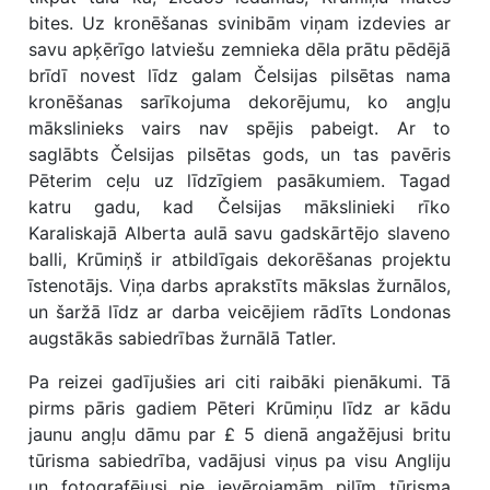
bites. Uz kronēšanas svinibām viņam izdevies ar
savu apķērīgo latviešu zemnieka dēla prātu pēdējā
brīdī novest līdz galam Čelsijas pilsētas nama
kronēšanas sarīkojuma dekorējumu, ko angļu
mākslinieks vairs nav spējis pabeigt. Ar to
saglābts Čelsijas pilsētas gods, un tas pavēris
Pēterim ceļu uz līdzīgiem pasākumiem. Tagad
katru gadu, kad Čelsijas mākslinieki rīko
Karaliskajā Alberta aulā savu gadskārtējo slaveno
balli, Krūmiņš ir atbildīgais dekorēšanas projektu
īstenotājs. Viņa darbs aprakstīts mākslas žurnālos,
un šaržā līdz ar darba veicējiem rādīts Londonas
augstākās sabiedrības žurnālā Tatler.
Pa reizei gadījušies ari citi raibāki pienākumi. Tā
pirms pāris gadiem Pēteri Krūmiņu līdz ar kādu
jaunu angļu dāmu par £ 5 dienā angažējusi britu
tūrisma sabiedrība, vadājusi viņus pa visu Angliju
un fotografējusi pie ievērojamām pilīm tūrisma