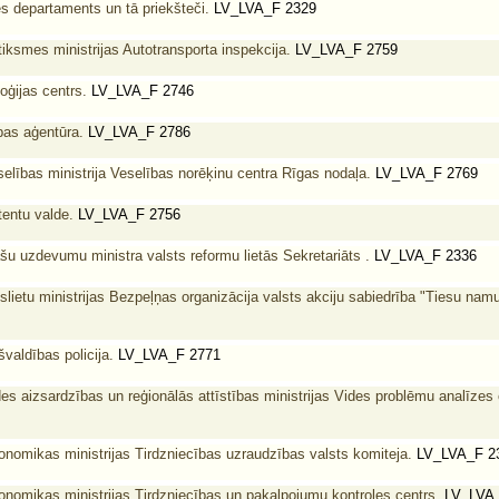
 departaments un tā priekšteči.
LV_LVA_F 2329
iksmes ministrijas Autotransporta inspekcija.
LV_LVA_F 2759
oģijas centrs.
LV_LVA_F 2746
ības aģentūra.
LV_LVA_F 2786
elības ministrija Veselības norēķinu centra Rīgas nodaļa.
LV_LVA_F 2769
tentu valde.
LV_LVA_F 2756
šu uzdevumu ministra valsts reformu lietās Sekretariāts .
LV_LVA_F 2336
slietu ministrijas Bezpeļņas organizācija valsts akciju sabiedrība "Tiesu nam
aldības policija.
LV_LVA_F 2771
es aizsardzības un reģionālās attīstības ministrijas Vides problēmu analīzes 
onomikas ministrijas Tirdzniecības uzraudzības valsts komiteja.
LV_LVA_F 2
onomikas ministrijas Tirdzniecības un pakalpojumu kontroles centrs.
LV_LVA_