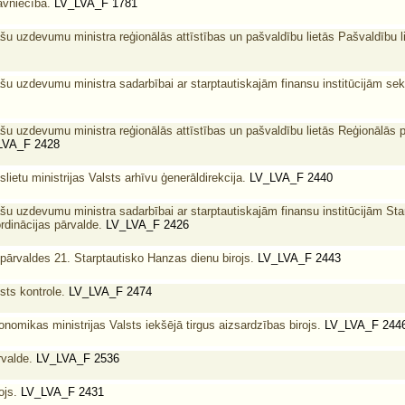
vniecība.
LV_LVA_F 1781
šu uzdevumu ministra reģionālās attīstības un pašvaldību lietās Pašvaldību l
šu uzdevumu ministra sadarbībai ar starptautiskajām finansu institūcijām sekr
šu uzdevumu ministra reģionālās attīstības un pašvaldību lietās Reģionālās p
VA_F 2428
lietu ministrijas Valsts arhīvu ģenerāldirekcija.
LV_LVA_F 2440
šu uzdevumu ministra sadarbībai ar starptautiskajām finansu institūcijām Sta
dinācijas pārvalde.
LV_LVA_F 2426
ārvaldes 21. Starptautisko Hanzas dienu birojs.
LV_LVA_F 2443
sts kontrole.
LV_LVA_F 2474
nomikas ministrijas Valsts iekšējā tirgus aizsardzības birojs.
LV_LVA_F 244
rvalde.
LV_LVA_F 2536
ojs.
LV_LVA_F 2431