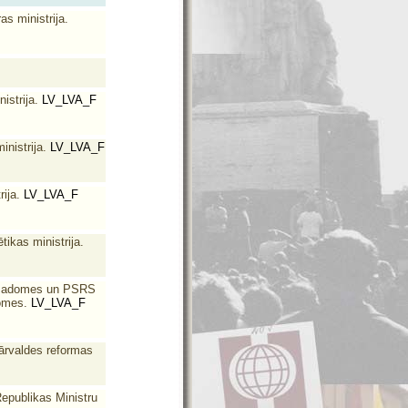
as ministrija.
istrija.
LV_LVA_F
nistrija.
LV_LVA_F
ija.
LV_LVA_F
ikas ministrija.
ru Padomes un PSRS
domes.
LV_LVA_F
pārvaldes reformas
epublikas Ministru