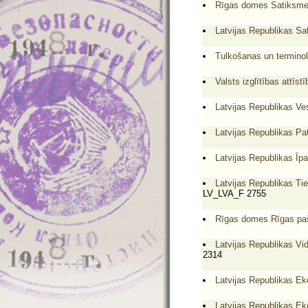
Rīgas domes Satiksmes
Latvijas Republikas Sat
Tulkošanas un terminol
Valsts izglītības attīst
Latvijas Republikas Ves
Latvijas Republikas Pa
Latvijas Republikas Īpa
Latvijas Republikas Tie
LV_LVA_F 2755
Rīgas domes Rīgas pašv
Latvijas Republikas Vid
2314
Latvijas Republikas Ek
Latvijas Republikas Ek