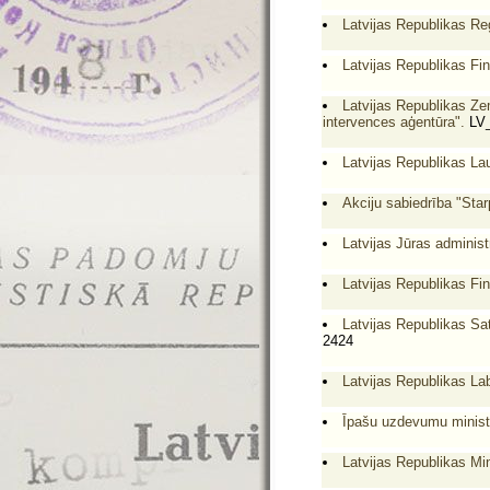
Latvijas Republikas Reģ
Latvijas Republikas Fi
Latvijas Republikas Ze
intervences aģentūra".
LV_
Latvijas Republikas La
Akciju sabiedrība "Star
Latvijas Jūras administr
Latvijas Republikas Fin
Latvijas Republikas Sat
2424
Latvijas Republikas Lab
Īpašu uzdevumu ministra
Latvijas Republikas M