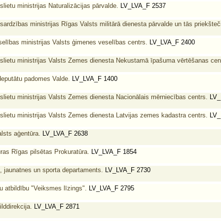
lietu ministrijas Naturalizācijas pārvalde.
LV_LVA_F 2537
sardzības ministrijas Rīgas Valsts militārā dienesta pārvalde un tās priekšteč
elības ministrijas Valsts ģimenes veselības centrs.
LV_LVA_F 2400
eslietu ministrijas Valsts Zemes dienesta Nekustamā īpašuma vērtēšanas cen
 deputātu padomes Valde.
LV_LVA_F 1400
slietu ministrijas Valsts Zemes dienesta Nacionālais mērniecības centrs.
LV_
slietu ministrijas Valsts Zemes dienesta Latvijas zemes kadastra centrs.
LV_
alsts aģentūra.
LV_LVA_F 2638
ras Rīgas pilsētas Prokuratūra.
LV_LVA_F 1854
, jaunatnes un sporta departaments.
LV_LVA_F 2730
u atbildību "Veiksmes līzings".
LV_LVA_F 2795
lddirekcija.
LV_LVA_F 2871