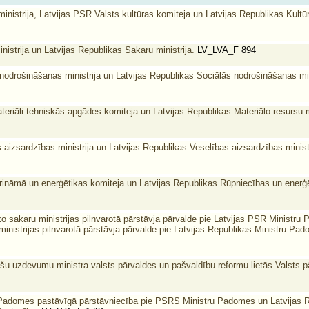
inistrija, Latvijas PSR Valsts kultūras komiteja un Latvijas Republikas Kultūr
istrija un Latvijas Republikas Sakaru ministrija.
LV_LVA_F 894
nodrošināšanas ministrija un Latvijas Republikas Sociālās nodrošināšanas min
eriāli tehniskās apgādes komiteja un Latvijas Republikas Materiālo resursu mi
aizsardzības ministrija un Latvijas Republikas Veselības aizsardzības ministr
rināmā un enerģētikas komiteja un Latvijas Republikas Rūpniecības un enerģēt
 sakaru ministrijas pilnvarotā pārstāvja pārvalde pie Latvijas PSR Minist
inistrijas pilnvarotā pārstāvja pārvalde pie Latvijas Republikas Ministru Pa
ašu uzdevumu ministra valsts pārvaldes un pašvaldību reformu lietās Valsts 
 Padomes pastāvīgā pārstāvniecība pie PSRS Ministru Padomes un Latvijas R