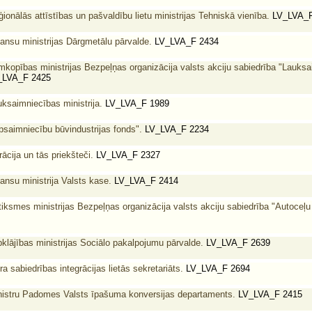
ionālās attīstības un pašvaldību lietu ministrijas Tehniskā vienība.
LV_LVA_F
nansu ministrijas Dārgmetālu pārvalde.
LV_LVA_F 2434
mkopības ministrijas Bezpeļņas organizācija valsts akciju sabiedrība "Lauksa
LVA_F 2425
uksaimniecības ministrija.
LV_LVA_F 1989
psaimniecību būvindustrijas fonds".
LV_LVA_F 2234
ācija un tās priekšteči.
LV_LVA_F 2327
ansu ministrija Valsts kase.
LV_LVA_F 2414
iksmes ministrijas Bezpeļņas organizācija valsts akciju sabiedrība "Autoceļu 
klājības ministrijas Sociālo pakalpojumu pārvalde.
LV_LVA_F 2639
 sabiedrības integrācijas lietās sekretariāts.
LV_LVA_F 2694
inistru Padomes Valsts īpašuma konversijas departaments.
LV_LVA_F 2415