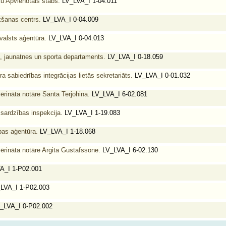
u Apvienotais štābs.
LV_LVA_I 1-04.011
kšanas centrs.
LV_LVA_I 0-04.009
alsts aģentūra.
LV_LVA_I 0-04.013
, jaunatnes un sporta departaments.
LV_LVA_I 0-18.059
 sabiedrības integrācijas lietās sekretariāts.
LV_LVA_I 0-01.032
ērināta notāre Santa Terjohina.
LV_LVA_I 6-02.081
zsardzības inspekcija.
LV_LVA_I 1-19.083
ības aģentūra.
LV_LVA_I 1-18.068
ērināta notāre Argita Gustafssone.
LV_LVA_I 6-02.130
A_I 1-P02.001
LVA_I 1-P02.003
_LVA_I 0-P02.002