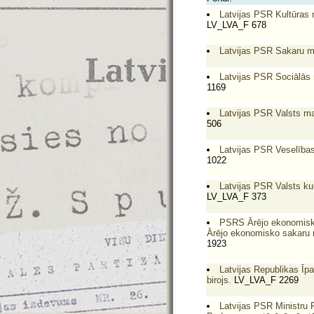
Latvijas PSR Kultūras m
LV_LVA_F 678
Latvijas PSR Sakaru min
Latvijas PSR Sociālās 
1169
Latvijas PSR Valsts mat
506
Latvijas PSR Veselības 
1022
Latvijas PSR Valsts ku
LV_LVA_F 373
PSRS Ārējo ekonomisko
Ārējo ekonomisko sakaru m
1923
Latvijas Republikas Īp
birojs.
LV_LVA_F 2269
Latvijas PSR Ministru