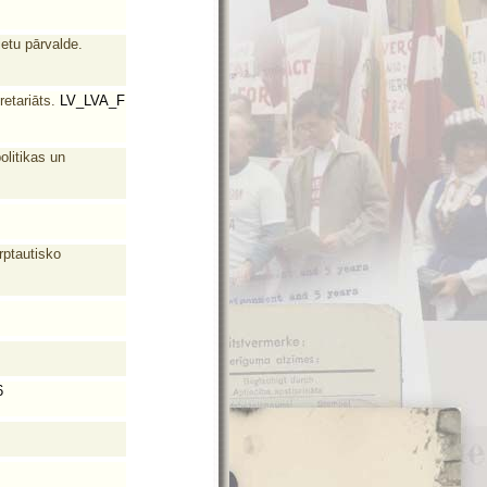
ietu pārvalde.
etariāts.
LV_LVA_F
olitikas un
rptautisko
6