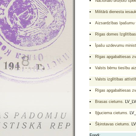
Nacionālo bruņoto spēk
Militārā dienesta iesau
Aizsardzības īpašumu v
Rīgas domes Izglītības
Īpašu uzdevumu ministra
Rīgas apgabaltiesas zv
Valsts bērnu tiesību ai
Valsts izglītības attīst
Rīgas apgabaltiesas zv
Brasas cietums.
LV_LV
Iļģuciema cietums.
LV_
Šķirotavas cietums.
LV
Fondi: