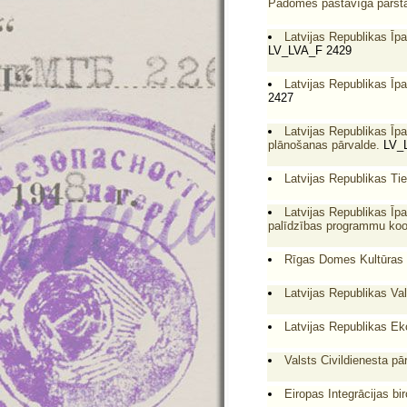
Padomes pastāvīgā pārstā
Latvijas Republikas Īpa
LV_LVA_F 2429
Latvijas Republikas Īpa
2427
Latvijas Republikas Īpa
plānošanas pārvalde.
LV_L
Latvijas Republikas Ties
Latvijas Republikas Īpa
palīdzības programmu koor
Rīgas Domes Kultūras p
Latvijas Republikas Val
Latvijas Republikas Eko
Valsts Civildienesta pā
Eiropas Integrācijas bir