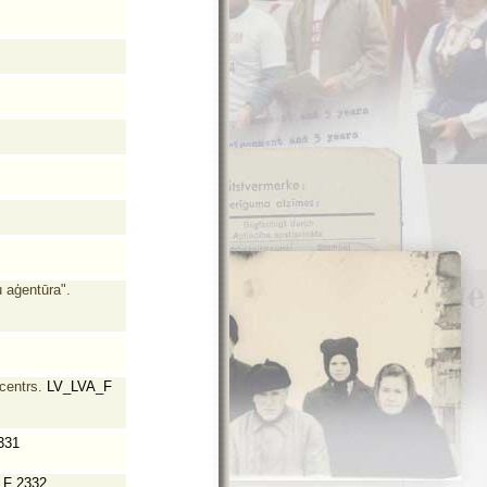
u aģentūra".
centrs.
LV_LVA_F
331
F 2332