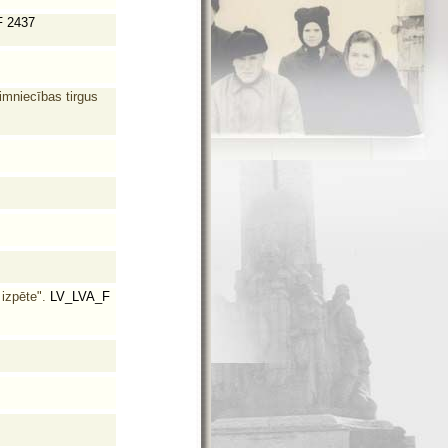
 2437
imniecības tirgus
izpēte".
LV_LVA_F