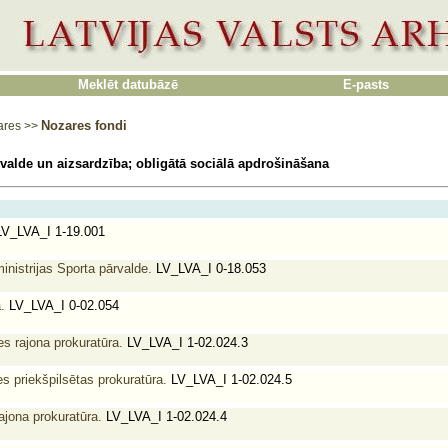
Meklēt datubāzē
E-pasts
Nozares fondi
ares
>>
rvalde un aizsardzība; obligātā sociālā apdrošināšana
V_LVA_I 1-19.001
ministrijas Sporta pārvalde.
LV_LVA_I 0-18.053
.
LV_LVA_I 0-02.054
s rajona prokuratūra.
LV_LVA_I 1-02.024.3
s priekšpilsētas prokuratūra.
LV_LVA_I 1-02.024.5
ajona prokuratūra.
LV_LVA_I 1-02.024.4