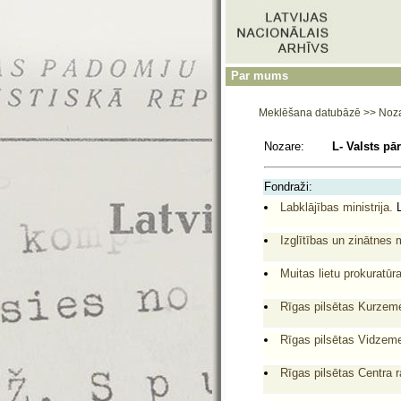
Par mums
Meklēšana datubāzē
>>
Noz
Nozare:
L- Valsts pā
Fondraži:
Labklājības ministrija.
L
Izglītības un zinātnes 
Muitas lietu prokuratūra
Rīgas pilsētas Kurzeme
Rīgas pilsētas Vidzeme
Rīgas pilsētas Centra r